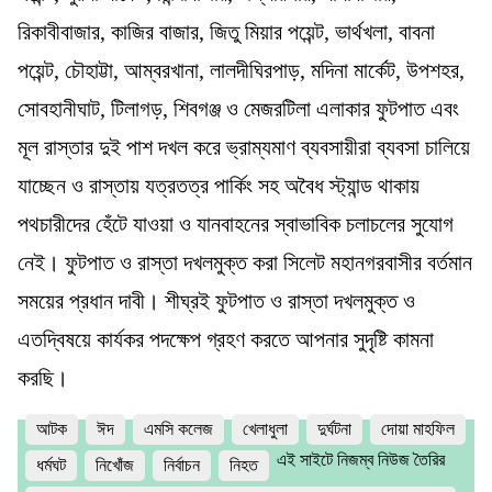
রিকাবীবাজার, কাজির বাজার, জিতু মিয়ার পয়েন্ট, ভার্থখলা, বাবনা
পয়েন্ট, চৌহাট্টা, আম্বরখানা, লালদীঘিরপাড়, মদিনা মার্কেট, উপশহর,
সোবহানীঘাট, টিলাগড়, শিবগঞ্জ ও মেজরটিলা এলাকার ফুটপাত এবং
মূল রাস্তার দুই পাশ দখল করে ভ্রাম্যমাণ ব্যবসায়ীরা ব্যবসা চালিয়ে
যাচ্ছেন ও রাস্তায় যত্রতত্র পার্কিং সহ অবৈধ স্ট্যান্ড থাকায়
পথচারীদের হেঁটে যাওয়া ও যানবাহনের স্বাভাবিক চলাচলের সুযোগ
নেই। ফুটপাত ও রাস্তা দখলমুক্ত করা সিলেট মহানগরবাসীর বর্তমান
সময়ের প্রধান দাবী। শীঘ্রই ফুটপাত ও রাস্তা দখলমুক্ত ও
এতদ্বিষয়ে কার্যকর পদক্ষেপ গ্রহণ করতে আপনার সুদৃষ্টি কামনা
করছি।
আটক
ঈদ
এমসি কলেজ
খেলাধুলা
দুর্ঘটনা
দোয়া মাহফিল
এই সাইটে নিজম্ব নিউজ তৈরির
ধর্মঘট
নিখোঁজ
নির্বাচন
নিহত