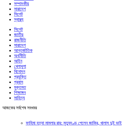
সম্পাদকীয়
সারাদেশ
সিলেট
স্বাস্থ্য
সিলেট
জাতীয়
রাজনীতি
সারাদেশ
আন্তর্জাতিক
অর্থনীতি
আইন
খেলাধুলা
বিনোদন
প্রযুক্তি
প্রবাস
মুক্তমত
শিক্ষাঙ্গন
সাহিত্য
আজকের সর্বশেষ সবখবর
ফাহিমা হত্যা মামলার রায়: মৃত্যুদণ্ড পেলেন জাকির, খালাস দুই ভাই