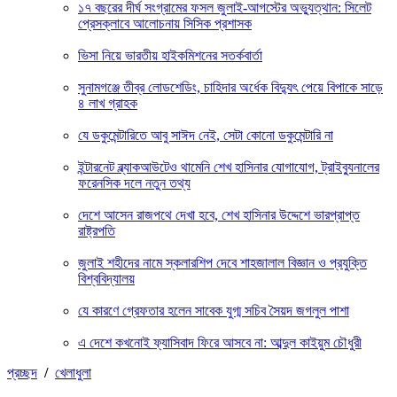
১৭ বছরের দীর্ঘ সংগ্রামের ফসল জুলাই-আগস্টের অভ্যুত্থান: সিলেট
প্রেসক্লাবে আলোচনায় সিসিক প্রশাসক
ভিসা নিয়ে ভারতীয় হাইকমিশনের সতর্কবার্তা
সুনামগঞ্জে তীব্র লোডশেডিং, চাহিদার অর্ধেক বিদ্যুৎ পেয়ে বিপাকে সাড়ে
৪ লাখ গ্রাহক
যে ডকুমেন্টারিতে আবু সাঈদ নেই, সেটা কোনো ডকুমেন্টারি না
ইন্টারনেট ব্ল্যাকআউটেও থামেনি শেখ হাসিনার যোগাযোগ, ট্রাইব্যুনালের
ফরেনসিক দলে নতুন তথ্য
দেশে আসেন রাজপথে দেখা হবে, শেখ হাসিনার উদ্দেশে ভারপ্রাপ্ত
রাষ্ট্রপতি
জুলাই শহীদের নামে স্কলারশিপ দেবে শাহজালাল বিজ্ঞান ও প্রযুক্তি
বিশ্ববিদ্যালয়
যে কারণে গ্রেফতার হলেন সাবেক যুগ্ম সচিব সৈয়দ জগলুল পাশা
এ দেশে কখনোই ফ্যাসিবাদ ফিরে আসবে না: আব্দুল কাইয়ুম চৌধুরী
প্রচ্ছদ
/
খেলাধুলা