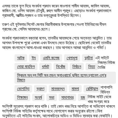
এসময় তাকে ফুল দিয়ে সংবর্ধনা প্রদান করেন মাওলানা শামীম আহমদ, জামিল আহমদ,
কাজিন মো. ওলিদ আহমদ চৌধুরী, রুহুল আমীন প্রমুখ। এছাড়াও সংবর্ধনা প্রদানকালে
গ্রামবাসী, আত্মীয়-স্বজন ও তার ভক্তবৃন্দরা উপস্থিত ছিলেন।
তরুণ এই ফুটবলার সিলেট জেলার বিয়ানীবাজার উপজেলার শেওলা ইউনিয়নের দীঘল
গ্রামের মো. সেলিম আহমদের ছেলে।
সংবর্ধনা প্রদানকালে বক্তারা বলেন, তানভীর আহমদকে পেয়ে অত্যন্ত আনন্দিত। তার
আগমন উপলক্ষে পুরো এলাকা এখন উৎসবে মেতে উঠেছে। ছোটবেলা থেকেই তানভীর
আহমদ বাংলাদেশে আসা-যাওয়া করছেন। তার আগমনে আমরা আনন্দিত ও গবির্ত।
আটক
ঈদ
এমসি কলেজ
খেলাধুলা
দুর্ঘটনা
এই সাইটে
নিজম্ব নিউজ
দোয়া মাহফিল
ধর্মঘট
নিখোঁজ
নির্বাচন
নিহত
তৈরির
ফ্রিডম অব দ্য সিটি অব লন্ডন অ্যাওয়ার্ডে ভূষিত হলেন চ্যানেল এস'র
মিজান
পাশাপাশি
ভোগান্তি
ভ্রমণ
মানববন্ধন
মামলা
রেমিট্যান্স
বিভিন্ন
নিউজ সাইট থেকে
শিক্ষাঙ্গন
সংঘর্ষ
সভা
সাদাপাথর
হজ
খবর সংগ্রহ করে
সংশ্লিষ্ট সূত্রসহ প্রকাশ করে থাকি। তাই কোন খবর নিয়ে আপত্তি বা অভিযোগ থাকলে
সংশ্লিষ্ট নিউজ সাইটের কর্তৃপক্ষের সাথে যোগাযোগ করার অনুরোধ রইলো।বিনা
অনুমতিতে এই সাইটের সংবাদ, আলোকচিত্র অডিও ও ভিডিও ব্যবহার করা বেআইনি।