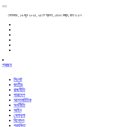
সোমবার , ১৬ জুন ২০২৫, ২৫শে শ্রাবণ, ১৪৩৩ বঙ্গাব্দ, রাত ৩:৫৭
প্রচ্ছদ
সিলেট
জাতীয়
রাজনীতি
সারাদেশ
আন্তর্জাতিক
অর্থনীতি
আইন
খেলাধুলা
বিনোদন
প্রযুক্তি