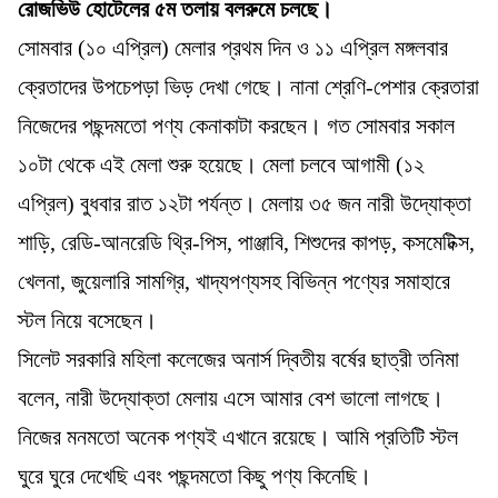
রোজভিউ হোটেলের ৫ম তলায় বলরুমে চলছে।
সোমবার (১০ এপ্রিল) মেলার প্রথম দিন ও ১১ এপ্রিল মঙ্গলবার
ক্রেতাদের উপচেপড়া ভিড় দেখা গেছে। নানা শ্রেণি-পেশার ক্রেতারা
নিজেদের পছন্দমতো পণ্য কেনাকাটা করছেন। গত সোমবার সকাল
১০টা থেকে এই মেলা শুরু হয়েছে। মেলা চলবে আগামী (১২
এপ্রিল) বুধবার রাত ১২টা পর্যন্ত। মেলায় ৩৫ জন নারী উদ্যোক্তা
শাড়ি, রেডি-আনরেডি থ্রি-পিস, পাঞ্জাবি, শিশুদের কাপড়, কসমেটিক্স,
খেলনা, জুয়েলারি সামগ্রি, খাদ্যপণ্যসহ বিভিন্ন পণ্যের সমাহারে
স্টল নিয়ে বসেছেন।
সিলেট সরকারি মহিলা কলেজের অনার্স দ্বিতীয় বর্ষের ছাত্রী তনিমা
বলেন, নারী উদ্যোক্তা মেলায় এসে আমার বেশ ভালো লাগছে।
নিজের মনমতো অনেক পণ্যই এখানে রয়েছে। আমি প্রতিটি স্টল
ঘুরে ঘুরে দেখেছি এবং পছন্দমতো কিছু পণ্য কিনেছি।