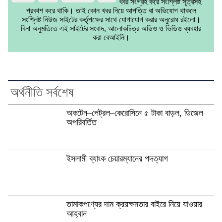
খবর সংগ্রহ করে সংশ্লিষ্ট সূত্রসহ
প্রকাশ করে থাকি। তাই কোন খবর নিয়ে আপত্তি বা অভিযোগ থাকলে
সংশ্লিষ্ট নিউজ সাইটের কর্তৃপক্ষের সাথে যোগাযোগ করার অনুরোধ রইলো।
বিনা অনুমতিতে এই সাইটের সংবাদ, আলোকচিত্র অডিও ও ভিডিও ব্যবহার
করা বেআইনি।
অর্থনীতি সর্বশেষ
অকটেন–পেট্রল–কেরোসিনে ৫ টাকা বাড়ল, ডিজেল
অপরিবর্তিত
ইসলামী ব্যাংক চেয়ারম্যানের পদত্যাগ
তামাকপণ্যের দাম ক্রয়ক্ষমতার বাইরে নিয়ে যাওয়ার
আহ্বান