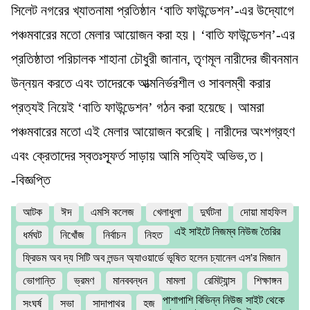
সিলেট নগরের খ্যাতনামা প্রতিষ্ঠান ‘বাতি ফাউন্ডেশন’-এর উদ্যোগে
পঞ্চমবারের মতো মেলার আয়োজন করা হয়। ‘বাতি ফাউন্ডেশন’-এর
প্রতিষ্ঠাতা পরিচালক শাহানা চৌধুরী জানান, তৃণমূল নারীদের জীবনমান
উন্নয়ন করতে এবং তাদেরকে আত্মনির্ভরশীল ও সাবলম্বী করার
প্রত্যই নিয়েই ‘বাতি ফাউন্ডেশন’ গঠন করা হয়েছে। আমরা
পঞ্চমবারের মতো এই মেলার আয়োজন করেছি। নারীদের অংশগ্রহণ
এবং ক্রেতাদের স্বতঃস্ফূর্ত সাড়ায় আমি সত্যিই অভিভ‚ত।
-বিজ্ঞপ্তি
আটক
ঈদ
এমসি কলেজ
খেলাধুলা
দুর্ঘটনা
দোয়া মাহফিল
এই সাইটে নিজম্ব নিউজ তৈরির
ধর্মঘট
নিখোঁজ
নির্বাচন
নিহত
ফ্রিডম অব দ্য সিটি অব লন্ডন অ্যাওয়ার্ডে ভূষিত হলেন চ্যানেল এস'র মিজান
ভোগান্তি
ভ্রমণ
মানববন্ধন
মামলা
রেমিট্যান্স
শিক্ষাঙ্গন
পাশাপাশি বিভিন্ন নিউজ সাইট থেকে
সংঘর্ষ
সভা
সাদাপাথর
হজ