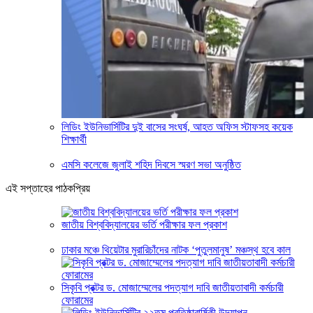
লিডিং ইউনিভার্সিটির দুই বাসের সংঘর্ষ, আহত অফিস স্টাফসহ কয়েক
শিক্ষার্থী
এমসি কলেজে জুলাই শহিদ দিবসে স্মরণ সভা অনুষ্ঠিত
এই সপ্তাহের পাঠকপ্রিয়
জাতীয় বিশ্ববিদ্যালয়ের ভর্তি পরীক্ষার ফল প্রকাশ
ঢাকার মঞ্চে থিয়েটার মুরারিচাঁদের নাটক ‘পুতুলমানুষ’ মঞ্চস্থ হবে কাল
সিকৃবি প্রক্টর ড. মোজাম্মেলের পদত্যাগ দাবি জাতীয়তাবাদী কর্মচারী
ফোরামের