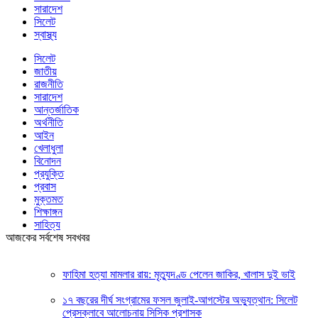
সারাদেশ
সিলেট
স্বাস্থ্য
সিলেট
জাতীয়
রাজনীতি
সারাদেশ
আন্তর্জাতিক
অর্থনীতি
আইন
খেলাধুলা
বিনোদন
প্রযুক্তি
প্রবাস
মুক্তমত
শিক্ষাঙ্গন
সাহিত্য
আজকের সর্বশেষ সবখবর
ফাহিমা হত্যা মামলার রায়: মৃত্যুদণ্ড পেলেন জাকির, খালাস দুই ভাই
১৭ বছরের দীর্ঘ সংগ্রামের ফসল জুলাই-আগস্টের অভ্যুত্থান: সিলেট
প্রেসক্লাবে আলোচনায় সিসিক প্রশাসক