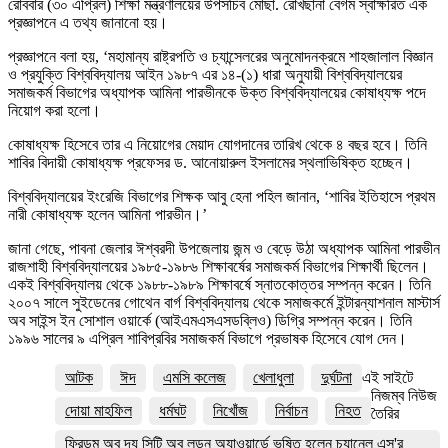
রোববার (৩০ এপ্রিল) শিক্ষা মন্ত্রণালয়ের উপসচিব মোছা. রোখছানা বেগম স্বাক্ষরিত এক
প্রজ্ঞাপনে এ তথ্য জানানো হয়।
প্রজ্ঞাপনে বলা হয়, ‘মহামান্য রাষ্ট্রপতি ও চ্যান্সেলরের অনুমোদনক্রমে শাহজালাল বিজ্ঞান
ও প্রযুক্তি বিশ্ববিদ্যালয় আইন ১৯৮৭ এর ১৪-(১) ধারা অনুযায়ী বিশ্ববিদ্যালয়ের
সমাজকর্ম বিভাগের অধ্যাপক আমিনা পারভীনকে উক্ত বিশ্ববিদ্যালয়ের কোষাধ্যক্ষ পদে
নিয়োগ করা হলো।
কোষাধ্যক্ষ হিসেবে তার এ নিয়োগের মেয়াদ যোগদানের তারিখ থেকে ৪ বছর হবে। তিনি
শাবির বিদায়ী কোষাধ্যক্ষ প্রফেসর ড. আনোয়ারুল ইসলামের স্থলাভিষিক্ত হচ্ছেন।
বিশ্ববিদ্যালয়ের ইংরেজি বিভাগের শিক্ষক আবু হেনা পহিল জানান, ‘শাবির ইতিহাসে প্রথম
নারী কোষাধ্যক্ষ হলেন আমিনা পারভীন।’
জানা গেছে, পাবনা জেলার ঈশ্বরদী উপজেলায় জন্ম ও বেড়ে উঠা অধ্যাপক আমিনা পারভীন
রাজশাহী বিশ্ববিদ্যালয়ের ১৯৮৫-১৯৮৬ শিক্ষাবর্ষের সমাজকর্ম বিভাগের শিক্ষার্থী ছিলেন।
একই বিশ্ববিদ্যালয় থেকে ১৯৮৮-১৯৮৯ শিক্ষাবর্ষে স্নাতকোত্তর সম্পন্ন করেন। তিনি
২০০৭ সালে সুইডেনের গোথেন বার্গ বিশ্ববিদ্যালয় থেকে সমাজকর্মে ইন্টারন্যাশনাল মাস্টার্স
অব সাইন্স ইন সোশাল ওয়ার্কে (আইএমএসএসডব্লিও) ডিগ্রি সম্পন্ন করেন। তিনি
১৯৯৬ সালের ৯ এপ্রিল শাবিপ্রবির সমাজকর্ম বিভাগে প্রভাষক হিসেবে যোগ দেন।
আটক
ঈদ
এমসি কলেজ
খেলাধুলা
দুর্ঘটনা
এই সাইটে
নিজম্ব নিউজ
দোয়া মাহফিল
ধর্মঘট
নিখোঁজ
নির্বাচন
নিহত
তৈরির
ফ্রিডম অব দ্য সিটি অব লন্ডন অ্যাওয়ার্ডে ভূষিত হলেন চ্যানেল এস'র