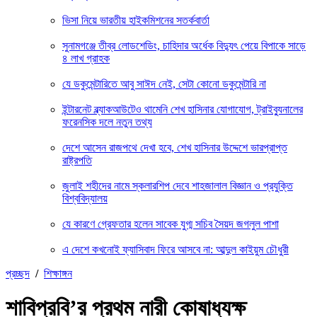
ভিসা নিয়ে ভারতীয় হাইকমিশনের সতর্কবার্তা
সুনামগঞ্জে তীব্র লোডশেডিং, চাহিদার অর্ধেক বিদ্যুৎ পেয়ে বিপাকে সাড়ে
৪ লাখ গ্রাহক
যে ডকুমেন্টারিতে আবু সাঈদ নেই, সেটা কোনো ডকুমেন্টারি না
ইন্টারনেট ব্ল্যাকআউটেও থামেনি শেখ হাসিনার যোগাযোগ, ট্রাইব্যুনালের
ফরেনসিক দলে নতুন তথ্য
দেশে আসেন রাজপথে দেখা হবে, শেখ হাসিনার উদ্দেশে ভারপ্রাপ্ত
রাষ্ট্রপতি
জুলাই শহীদের নামে স্কলারশিপ দেবে শাহজালাল বিজ্ঞান ও প্রযুক্তি
বিশ্ববিদ্যালয়
যে কারণে গ্রেফতার হলেন সাবেক যুগ্ম সচিব সৈয়দ জগলুল পাশা
এ দেশে কখনোই ফ্যাসিবাদ ফিরে আসবে না: আব্দুল কাইয়ুম চৌধুরী
প্রচ্ছদ
/
শিক্ষাঙ্গন
শাবিপ্রবি’র প্রথম নারী কোষাধ্যক্ষ