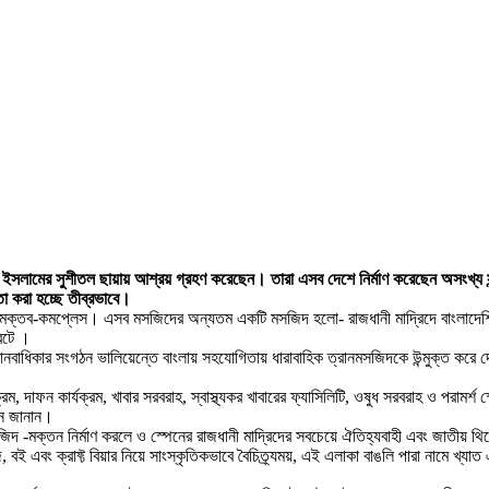
সলামের সুশীতল ছায়ায় আশ্রয় গ্রহণ করেছেন। তারা এসব দেশে নির্মাণ করেছেন অসংখ্য সুন্দ
 করা হচ্ছে তীব্রভাবে।
মক্তব-কমপ্লেস। এসব মসজিদের অন্যতম একটি মসজিদ হলো- রাজধানী মাদ্রিদে বাংলাদেশিদ
 বটে ।
াধিকার সংগঠন ভালিয়েন্তে বাংলায় সহযোগিতায় ধারাবাহিক ত্রানমসজিদকে উন্মুক্ত করে দে
দাফন কার্যক্রম, খাবার সরবরাহ, স্বাস্থ্যকর খাবারের ফ্যাসিলিটি, ওষুধ সরবরাহ ও পরামর্শ স
দন জানান।
সজিদ -মক্তন নির্মাণ করলে ও স্পেনের রাজধানী মাদ্রিদের সবচেয়ে ঐতিহ্যবাহী এবং জাতীয় থিয়
িজ, বই এবং ক্রাফ্ট বিয়ার নিয়ে সাংস্কৃতিকভাবে বৈচিত্র্যময়, এই এলাকা বাঙলি পারা নামে