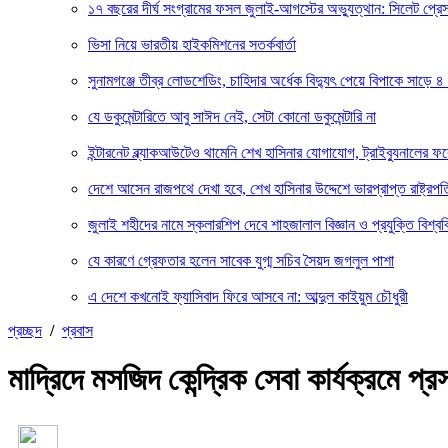
১৭ বছরের দীর্ঘ সংগ্রামের ফসল জুলাই-আগস্টের অভ্যুত্থান: সিলেট প্
ভিসা নিয়ে ভারতীয় হাইকমিশনের সতর্কবার্তা
সুনামগঞ্জে তীব্র লোডশেডিং, চাহিদার অর্ধেক বিদ্যুৎ পেয়ে বিপাকে সাড়ে ৪
যে ডকুমেন্টারিতে আবু সাঈদ নেই, সেটা কোনো ডকুমেন্টারি না
ইন্টারনেট ব্ল্যাকআউটেও থামেনি শেখ হাসিনার যোগাযোগ, ট্রাইব্যুনালের 
দেশে আসেন রাজপথে দেখা হবে, শেখ হাসিনার উদ্দেশে ভারপ্রাপ্ত রাষ্ট্রপত
জুলাই শহীদের নামে স্কলারশিপ দেবে শাহজালাল বিজ্ঞান ও প্রযুক্তি বিশ্বব
যে কারণে গ্রেফতার হলেন সাবেক যুগ্ম সচিব সৈয়দ জগলুল পাশা
এ দেশে কখনোই ফ্যাসিবাদ ফিরে আসবে না: আব্দুল কাইয়ুম চৌধুরী
প্রচ্ছদ
/
প্রবাস
মাদ্রিদে মসজিদ কেন্দ্রিক সেবা কার্যক্রমে প