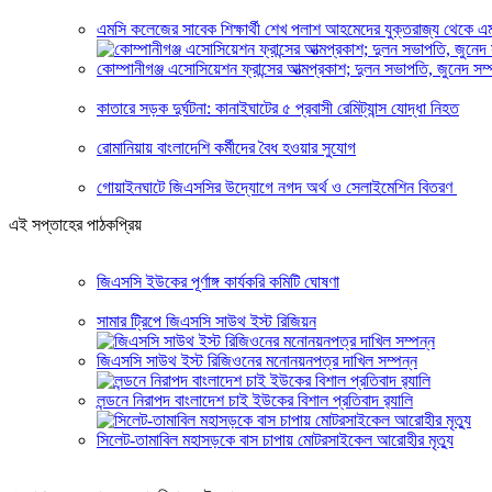
এমসি কলেজের সাবেক শিক্ষার্থী শেখ পলাশ আহমেদের যুক্তরাজ্য থেকে এম
কোম্পানীগঞ্জ এসোসিয়েশন ফ্রান্সের আত্মপ্রকাশ; দুলন সভাপতি, জুনেদ সম
কাতারে সড়ক দুর্ঘটনা: কানাইঘাটের ৫ প্রবাসী রেমিট্যান্স যোদ্ধা নিহত
রোমানিয়ায় বাংলাদেশি কর্মীদের বৈধ হওয়ার সুযোগ
গোয়াইনঘাটে জিএসসির উদ্যোগে নগদ অর্থ ও সেলাইমেশিন বিতরণ
এই সপ্তাহের পাঠকপ্রিয়
জিএসসি ইউকের পূর্ণাঙ্গ কার্যকরি কমিটি ঘোষণা
সামার ট্রিপে জিএসসি সাউথ ইস্ট রিজিয়ন
জিএসসি সাউথ ইস্ট রিজিওনের মনোনয়নপত্র দাখিল সম্পন্ন
লন্ডনে নিরাপদ বাংলাদেশ চাই ইউকের বিশাল প্রতিবাদ র‌্যালি
সিলেট-তামাবিল মহাসড়কে বাস চাপায় মোটরসাইকেল আরোহীর মৃত্যু