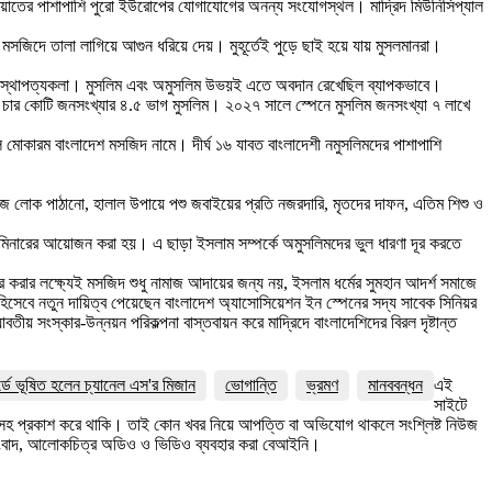
র যাতায়াতের পাশাপাশি পুরো ইউরোপের যোগাযোগের অনন্য সংযোগস্থল। মাদ্রিদ মিউনিসিপ্যাল
 মসজিদে তালা লাগিয়ে আগুন ধরিয়ে দেয়। মুহূর্তেই পুড়ে ছাই হয়ে যায় মুসলমানরা।
িতা এবং স্থাপত্যকলা। মুসলিম এবং অমুসলিম উভয়ই এতে অবদান রেখেছিল ব্যাপকভাবে।
াড়ে চার কোটি জনসংখ্যার ৪.৫ ভাগ মুসলিম। ২০২৭ সালে স্পেনে মুসলিম জনসংখ্যা ৭ লাখে
 মোকারম বাংলাদেশ মসজিদ নামে। দীর্ঘ ১৬ যাবত বাংলাদেশী নমুসলিমদের পাশাপাশি
হজে লোক পাঠানো, হালাল উপায়ে পশু জবাইয়ের প্রতি নজরদারি, মৃতদের দাফন, এতিম শিশু ও
মিনারের আয়োজন করা হয়। এ ছাড়া ইসলাম সম্পর্কে অমুসলিমদের ভুল ধারণা দূর করতে
ার করার লক্ষ্যেই মসজিদ শুধু নামাজ আদায়ের জন্য নয়, ইসলাম ধর্মের সুমহান আদর্শ সমাজে
িসেবে নতুন দায়িত্ব পেয়েছেন বাংলাদেশ অ্যাসোসিয়েশন ইন স্পেনের সদ্য সাবেক সিনিয়র
বতীয় সংস্কার-উন্নয়ন পরিকল্পনা বাস্তবায়ন করে মাদ্রিদে বাংলাদেশিদের বিরল দৃষ্টান্ত
র্ডে ভূষিত হলেন চ্যানেল এস'র মিজান
ভোগান্তি
ভ্রমণ
মানববন্ধন
এই
সাইটে
ত্রসহ প্রকাশ করে থাকি। তাই কোন খবর নিয়ে আপত্তি বা অভিযোগ থাকলে সংশ্লিষ্ট নিউজ
সংবাদ, আলোকচিত্র অডিও ও ভিডিও ব্যবহার করা বেআইনি।