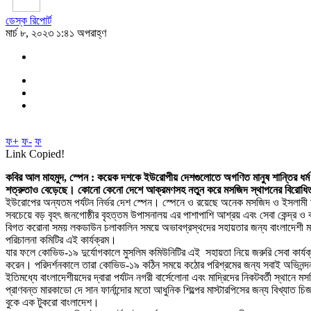
ডেস্ক রিপোর্ট
মার্চ ৮, ২০২৩ ১:৪১ অপরাহ্ণ
ফ+
ফ-
ফ
Link Copied!
কবির আল মাহমুদ, স্পেন : কয়েক দশকে ইউরোপীয় দেশগুলোতে অগণিত মানুষ শান্তির ধর্ম ই
শত্রুতাও বেড়েছে। কোনো কেনো দেশে আক্রমণসহ নতুন করে মসজিদ স্থাপনের বিরোধিতা
ইউরোপের অন্যতম পর্যটন নির্ভর দেশ স্পেন। স্পেনে ও রয়েছে অনেক মসজিদ ও ইসলামী 
সবচেয়ে বড় বৃহৎ জনগোষ্ঠীর বৃহত্তম উপাসনালয় এর পাশাপাশি আশ্রয় এবং সেবা কেন্দ্র ও
বিগত করোনা সময় লকডাউন চলাকালিন সময়ে অভাবগ্রস্থদের সহায়তার জন্য বাংলাদেশী মানব
পরিচালনা কমিটির এই কার্যক্রম।
যার ফলে কোভিড-১৯ দুর্যোগকালে মুসলিম কমিউনিটির এই সহায়তা নিয়ে জরুরি সেবা কার্যক্রম, 
করেন। পরিদর্শনকালে তারা কোভিড-১৯ কঠিন সময়ে কঠোর পরিশ্রমের জন্য সবাই অভিনন্
ইতিমধ্যে বাংলাদেশীয়দের দ্বারা পর্যটন নগরী বার্সেলোনা এবং মাদ্রিদের নিকটবর্তী স্থানে ম
প্রাণবন্ত মারকাডো দে সান ফার্নান্দোর মতো আধুনিক শিল্পের মাস্টারপিসের জন্য বিখ্যাত চ
বুকে এক টুকরো বাংলাদেশ।