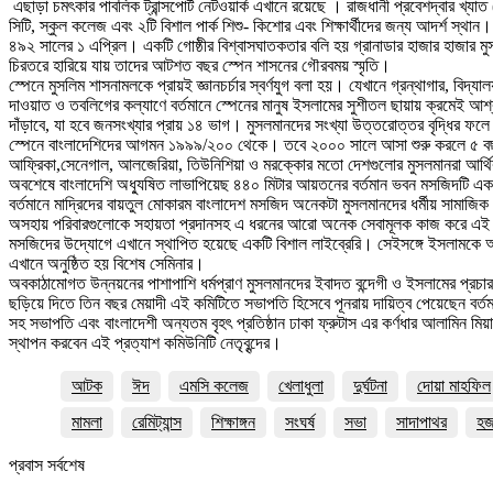
এছাড়া চমৎকার পাবলিক ট্রান্সপোর্ট নেটওয়ার্ক এখানে রয়েছে । রাজধানী প্রবেশদ্বার 
সিটি, স্কুল কলেজ এবং ২টি বিশাল পার্ক শিশু- কিশোর এবং শিক্ষার্থীদের জন্য আদর্শ স্থান।
৪৯২ সালের ১ এপ্রিল। একটি গোষ্ঠীর বিশ্বাসঘাতকতার বলি হয় গ্রানাডার হাজার হাজার মু
চিরতরে হারিয়ে যায় তাদের আটশত বছর স্পেন শাসনের গৌরবময় স্মৃতি।
স্পেনে মুসলিম শাসনামলকে প্রায়ই জ্ঞানচর্চার স্বর্ণযুগ বলা হয়। যেখানে গ্রন্থাগার, 
দাওয়াত ও তবলিগের কল্যাণে বর্তমানে স্পেনের মানুষ ইসলামের সুশীতল ছায়ায় ক্রমেই আশ্
দাঁড়াবে, যা হবে জনসংখ্যার প্রায় ১৪ ভাগ। মুসলমানদের সংখ্যা উত্তরোত্তর বৃদ্ধির ফলে
স্পেনে বাংলাদেশিদের আগমন ১৯৯৯/২০০ থেকে। তবে ২০০০ সালে আসা শুরু করলে ৫ বছরের ম
আফ্রিকা,সেনেগাল, আলজেরিয়া, তিউনিশিয়া ও মরক্কোর মতো দেশগুলোর মুসলমানরা আর্
অবশেষে বাংলাদেশি অধ্যুষিত লাভাপিয়েছ ৪৪০ মিটার আয়তনের বর্তমান ভবন মসজিদটি এক
বর্তমানে মাদ্রিদের বায়তুল মোকারম বাংলাদেশ মসজিদ অনেকটা মুসলমানদের ধর্মীয় সামাজ
অসহায় পরিবারগুলোকে সহায়তা প্রদানসহ এ ধরনের আরো অনেক সেবামূলক কাজ করে এ
মসজিদের উদ্যোগে এখানে স্থাপিত হয়েছে একটি বিশাল লাইব্রেরি। সেইসঙ্গে ইসলামকে অ
এখানে অনুষ্ঠিত হয় বিশেষ সেমিনার।
অবকাঠামোগত উন্নয়নের পাশাপাশি ধর্মপ্রাণ মুসলমানদের ইবাদত বন্দেগী ও ইসলামের প্রচার,
ছড়িয়ে দিতে তিন বছর মেয়াদী এই কমিটিতে সভাপতি হিসেবে পূনরায় দায়িত্ব পেয়েছেন বর
সহ সভাপতি এবং বাংলাদেশী অন্যতম বৃহৎ প্রতিষ্ঠান ঢাকা ফ্রুটাস এর কর্ণধার আলামিন মিয়া 
স্থাপন করবেন এই প্রত্যাশ কমিউনিটি নেতৃবৃন্দের।
আটক
ঈদ
এমসি কলেজ
খেলাধুলা
দুর্ঘটনা
দোয়া মাহফিল
মামলা
রেমিট্যান্স
শিক্ষাঙ্গন
সংঘর্ষ
সভা
সাদাপাথর
হ
প্রবাস সর্বশেষ