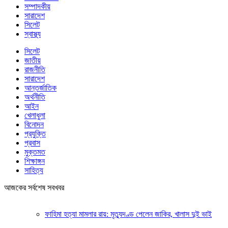
সম্পাদকীয়
সারাদেশ
সিলেট
স্বাস্থ্য
সিলেট
জাতীয়
রাজনীতি
সারাদেশ
আন্তর্জাতিক
অর্থনীতি
আইন
খেলাধুলা
বিনোদন
প্রযুক্তি
প্রবাস
মুক্তমত
শিক্ষাঙ্গন
সাহিত্য
আজকের সর্বশেষ সবখবর
ফাহিমা হত্যা মামলার রায়: মৃত্যুদণ্ড পেলেন জাকির, খালাস দুই ভাই