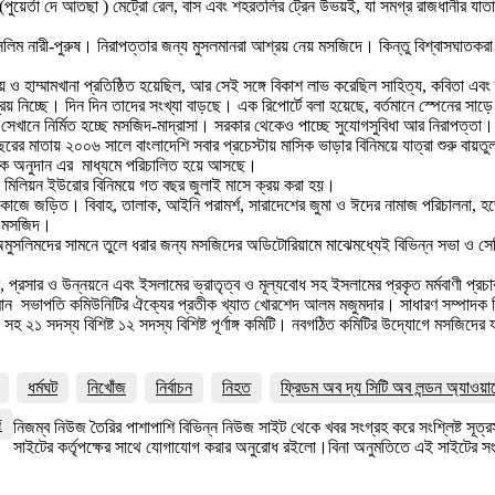
খ্যাত (পুয়ের্তা দে আতছা ) মেট্রো রেল, বাস এবং শহরতলির ট্রেন উভয়ই, যা সমগ্র রাজধানী
সলিম নারী-পুরুষ। নিরাপত্তার জন্য মুসলমানরা আশ্রয় নেয় মসজিদে। কিন্তু বিশ্বাসঘাতকরা
বিদ্যালয় ও হাম্মামখানা প্রতিষ্ঠিত হয়েছিল, আর সেই সঙ্গে বিকাশ লাভ করেছিল সাহিত্য, কব
রয় নিচ্ছে। দিন দিন তাদের সংখ্যা বাড়ছে। এক রিপোর্টে বলা হয়েছে, বর্তমানে স্পেনের স
 সেখানে নির্মিত হচ্ছে মসজিদ-মাদ্রাসা। সরকার থেকেও পাচ্ছে সুযোগসুবিধা আর নিরাপত্তা।
াতায় ২০০৬ সালে বাংলাদেশি সবার প্রচেস্টায় মাসিক ভাড়ার বিনিময়ে যাত্রা শুরু বায়তুল
থিক অনুদান এর মাধ্যমে পরিচালিত হয়ে আসছে।
 মিলিয়ন ইউরোর বিনিময়ে গত বছর জুলাই মাসে ক্রয় করা হয়।
িক কাজে জড়িত। বিবাহ, তালাক, আইনি পরামর্শ, সারাদেশের জুমা ও ঈদের নামাজ পরিচালনা, 
ই মসজিদ।
মুসলিমদের সামনে তুলে ধরার জন্য মসজিদের অডিটোরিয়ামে মাঝেমধ্যেই বিভিন্ন সভা ও সে
 প্রসার ও উন্নয়নে এবং ইসলামের ভ্রাতৃত্ব ও মূল্যবোধ সহ ইসলামের প্রকৃত মর্মবাণী প্রচ
্তমান সভাপতি কমিউনিটির ঐক্যের প্রতীক খ্যাত খোরশেদ আলম মজুমদার। সাধারণ সম্পাদক হ
সহ ২১ সদস্য বিশিষ্ট ১২ সদস্য বিশিষ্ট পূর্ণাঙ্গ কমিটি। নবগঠিত কমিটির উদ্যোগে মসজিদের যা
ধর্মঘট
নিখোঁজ
নির্বাচন
নিহত
ফ্রিডম অব দ্য সিটি অব লন্ডন অ্যাওয়া
জ
নিজম্ব নিউজ তৈরির পাশাপাশি বিভিন্ন নিউজ সাইট থেকে খবর সংগ্রহ করে সংশ্লিষ্ট সূ
সাইটের কর্তৃপক্ষের সাথে যোগাযোগ করার অনুরোধ রইলো।বিনা অনুমতিতে এই সাইটের 