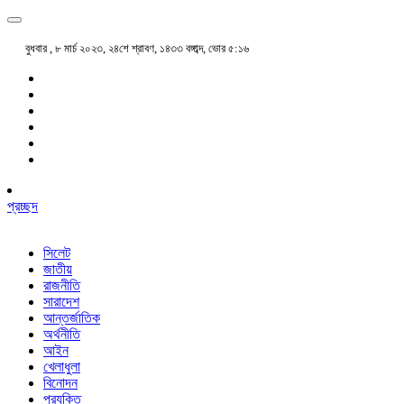
বুধবার , ৮ মার্চ ২০২৩, ২৪শে শ্রাবণ, ১৪৩৩ বঙ্গাব্দ, ভোর ৫:১৬
প্রচ্ছদ
সিলেট
জাতীয়
রাজনীতি
সারাদেশ
আন্তর্জাতিক
অর্থনীতি
আইন
খেলাধুলা
বিনোদন
প্রযুক্তি