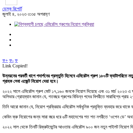
ডেস্ক রিপোর্ট
জুলাই ৪, ২০২৩ ৩:৩৫ অপরাহ্ণ
ফ+
ফ-
ফ
Link Copied!
উন্নয়নের পরবর্তী ধাপে পদার্পনের প্রস্তুতি হিসেবে এমিরেটস গ্রুপ ১৮০টি ক্যাটাগরিতে 
গ্রাহক সেবা এজেন্ট নিয়োগ দেয়া হবে।
২০২২ সালে এমিরেটস গ্রুপ মোট ১৭,১৬০ জনকে নিয়োগ দিয়েছে এবং ৩১ মার্চ ২০২৩ এ সমা
অলিভার গ্রোহম্যান জানান যে, গতবছর গ্রুপের বিভিন্ন পদের বিপরীতে সারাবিশ্বে প্রা
তিনি আরো জানান যে, নিয়োগ প্রক্রিয়ায় এমিরেটস সর্বাধুনিক প্রযুক্তি ব্যবহার করে থাকে য
কেবিন ক্রু নিয়োগের জন্য সারা বছর ধরে ৬টি মহাদেশের শত শত নগরীতে ‘ওপেন ডে’ অথব
২০২২ সাল থেকে তিনটি রিক্রুটমেন্টের আওতায় এমিরেটস ৯০০ জন নতুন পাইলট নিয়োগ দিয়েছে।