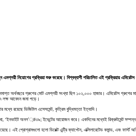
নতুন এমপ্লয়ী নিয়োগের প্রক্রিয়া শুরু করেছে। বিশ্বব্যাপী পরিচালিত এই প্রক্রিয়ায় এমির
প্ত অর্থবছরে গ্রুপের মোট এমপ্লয়ী সংখ্যা ছিল ১০২,০০০ হাজার। এমিরেটস গ্রুপের মানব
য় ২৭ লক্ষ আবেদন জমা পড়ে।
ার মধ্যে রয়েছে ডিজিটাল এসেসমেন্ট, কৃত্রিম বুদ্ধিমত্তা ইত্যাদি।
া, ‘ইনভাইট অনল’্#৩৯; ইভেন্টের আয়োজন করে। একদিনের মধ্যেই রিক্রুটমেন্ট সম্পন্ন ক
 এই প্রোগ্রামগুলো হলো ডিরেক্ট এন্ট্রি ক্যাপ্টেন, এক্সিলারেটেড কমান্ড, এবং ফার্স্ট 