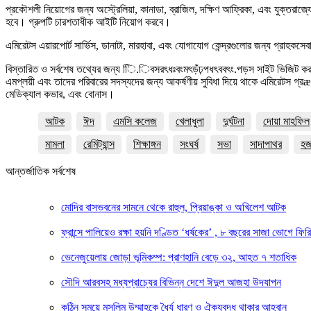
প্রকৌশলী নিয়োগের জন্য অস্ট্রেলিয়া, কানাডা, ব্রাজিল, দক্ষিণ আফ্রিকা, এবং যুক্তরা
হবে। গ্রুপটি চারশতাধীক আইটি নিয়োগ করবে।
এমিরেটস এয়ারপোর্ট সার্ভিস, ডানাটা, মারহাবা, এবং যোগাযোগ কেন্দ্রগুলোর জন্য গ্রাহক
বিস্তারিত ও সর্বশেষ তথ্যের জন্য িি.িবসরৎধঃবংমৎড়ঁঢ়পধৎববৎং.পড়স সাইট ভিজিট কর
এমপ্লয়ী এবং তাদের পরিবারের সদস্যদের জন্য আকর্ষণীয় সুবিধা দিয়ে থাকে এমিরেটস গ্রæপ।
মেডিক্যাল কভার, এবং বোনাস।
আটক
ঈদ
এমসি কলেজ
খেলাধুলা
দুর্ঘটনা
দোয়া মাহফিল
মামলা
রেমিট্যান্স
শিক্ষাঙ্গন
সংঘর্ষ
সভা
সাদাপাথর
হ
আন্তর্জাতিক সর্বশেষ
মোদির বাসভবনের সামনে থেকে রাহুল, প্রিয়াঙ্কা ও অখিলেশ আটক
ফ্রান্সে পালিয়েও রক্ষা হয়নি দণ্ডিত ‘ধর্ষকের’ , ৮ বছরের সাজা ভোগে ফি
ভেনেজুয়েলায় জোড়া ভূমিকম্প: প্রাণহানি বেড়ে ৩২, আহত ৭ শতাধিক
সৌদি আরবসহ মধ্যপ্রাচ্যের বিভিন্ন দেশে ঈদুল আজহা উদযাপন
কঠিন সময়ে মুসলিম উম্মাহকে ধৈর্য ধারণ ও ঐক্যবদ্ধ থাকার আহ্বান