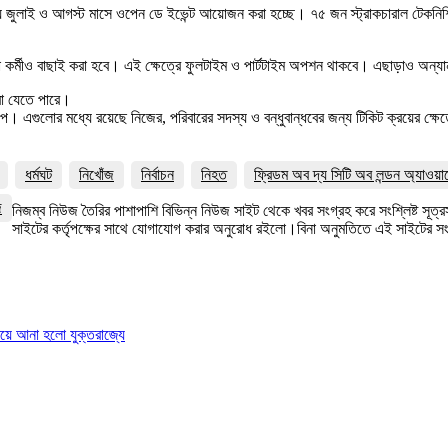
জ্যে জুলাই ও আগস্ট মাসে ওপেন ডে ইভেন্ট আয়োজন করা হচ্ছে। ৭৫ জন স্ট্রাকচারাল টেকনিশি
সেবা কর্মীও বাছাই করা হবে। এই ক্ষেত্রে ফুলটাইম ও পার্টটাইম অপশন থাকবে। এছাড়াও অন্
া যেতে পারে।
 এগুলোর মধ্যে রয়েছে নিজের, পরিবারের সদস্য ও বন্ধুবান্ধবের জন্য টিকিট ক্রয়ের ক্ষেত্র
ধর্মঘট
নিখোঁজ
নির্বাচন
নিহত
ফ্রিডম অব দ্য সিটি অব লন্ডন অ্যাওয়া
জ
নিজম্ব নিউজ তৈরির পাশাপাশি বিভিন্ন নিউজ সাইট থেকে খবর সংগ্রহ করে সংশ্লিষ্ট সূ
সাইটের কর্তৃপক্ষের সাথে যোগাযোগ করার অনুরোধ রইলো।বিনা অনুমতিতে এই সাইটের 
রিয়ে আনা হলো যুক্তরাজ্যে