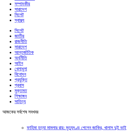
সম্পাদকীয়
সারাদেশ
সিলেট
স্বাস্থ্য
সিলেট
জাতীয়
রাজনীতি
সারাদেশ
আন্তর্জাতিক
অর্থনীতি
আইন
খেলাধুলা
বিনোদন
প্রযুক্তি
প্রবাস
মুক্তমত
শিক্ষাঙ্গন
সাহিত্য
আজকের সর্বশেষ সবখবর
ফাহিমা হত্যা মামলার রায়: মৃত্যুদণ্ড পেলেন জাকির, খালাস দুই ভাই