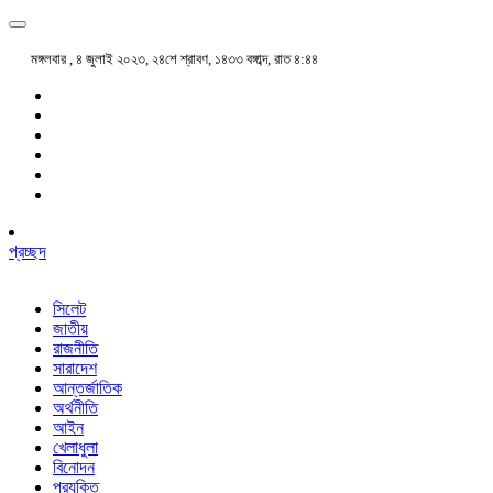
মঙ্গলবার , ৪ জুলাই ২০২৩, ২৪শে শ্রাবণ, ১৪৩৩ বঙ্গাব্দ, রাত ৪:৪৪
প্রচ্ছদ
সিলেট
জাতীয়
রাজনীতি
সারাদেশ
আন্তর্জাতিক
অর্থনীতি
আইন
খেলাধুলা
বিনোদন
প্রযুক্তি