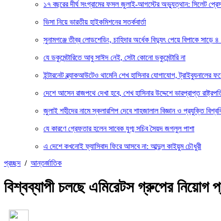
১৭ বছরের দীর্ঘ সংগ্রামের ফসল জুলাই-আগস্টের অভ্যুত্থান: সিলেট প্
ভিসা নিয়ে ভারতীয় হাইকমিশনের সতর্কবার্তা
সুনামগঞ্জে তীব্র লোডশেডিং, চাহিদার অর্ধেক বিদ্যুৎ পেয়ে বিপাকে সাড়ে ৪
যে ডকুমেন্টারিতে আবু সাঈদ নেই, সেটা কোনো ডকুমেন্টারি না
ইন্টারনেট ব্ল্যাকআউটেও থামেনি শেখ হাসিনার যোগাযোগ, ট্রাইব্যুনালের 
দেশে আসেন রাজপথে দেখা হবে, শেখ হাসিনার উদ্দেশে ভারপ্রাপ্ত রাষ্ট্রপত
জুলাই শহীদের নামে স্কলারশিপ দেবে শাহজালাল বিজ্ঞান ও প্রযুক্তি বিশ্বব
যে কারণে গ্রেফতার হলেন সাবেক যুগ্ম সচিব সৈয়দ জগলুল পাশা
এ দেশে কখনোই ফ্যাসিবাদ ফিরে আসবে না: আব্দুল কাইয়ুম চৌধুরী
প্রচ্ছদ
/
আন্তর্জাতিক
বিশ্বব্যাপী চলছে এমিরেটস গ্রুপের নিয়োগ প্