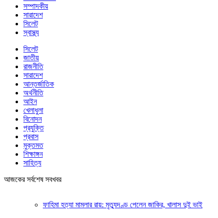
সম্পাদকীয়
সারাদেশ
সিলেট
স্বাস্থ্য
সিলেট
জাতীয়
রাজনীতি
সারাদেশ
আন্তর্জাতিক
অর্থনীতি
আইন
খেলাধুলা
বিনোদন
প্রযুক্তি
প্রবাস
মুক্তমত
শিক্ষাঙ্গন
সাহিত্য
আজকের সর্বশেষ সবখবর
ফাহিমা হত্যা মামলার রায়: মৃত্যুদণ্ড পেলেন জাকির, খালাস দুই ভাই