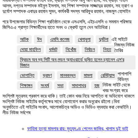
সমাজকল্যাণ সম্পাদক ফাহাদ হক, ক্রীড়া সম্পাদক আবু আল ছামী, সহ ক্রীড়া শাহীন
আলম, দপ্তর সম্পাদক মইনুল ইসলাম, সহ শিক্ষা সম্পাদক সাজ্জাদুর রহমান, সহ ত্রাণ ও
দুর্যোগ সম্পাদক এবাদুর রহমান সুমন, কার্যকরী সদস্য আরিফুর রহমান, নাজমুল হোসাইন
পরে উপজেলার বিভিন্ন শিক্ষা প্রতিষ্ঠান থেকে এসএসসি, এইচএসসি ও সমমান পরিক্ষায়
জিপিএ-৫ প্রাপ্ত শিক্ষার্থীদের হাতে সনদ ও ক্রেস্ট তুলে দেন অতিথিরা।
আটক
ঈদ
এমসি কলেজ
খেলাধুলা
দুর্ঘটনা
এই সাইটে
নিজম্ব নিউজ
দোয়া মাহফিল
ধর্মঘট
নিখোঁজ
নির্বাচন
নিহত
তৈরির
ফ্রিডম অব দ্য সিটি অব লন্ডন অ্যাওয়ার্ডে ভূষিত হলেন চ্যানেল এস'র
মিজান
পাশাপাশি
ভোগান্তি
ভ্রমণ
মানববন্ধন
মামলা
রেমিট্যান্স
বিভিন্ন
নিউজ সাইট থেকে
শিক্ষাঙ্গন
সংঘর্ষ
সভা
সাদাপাথর
হজ
খবর সংগ্রহ করে
সংশ্লিষ্ট সূত্রসহ প্রকাশ করে থাকি। তাই কোন খবর নিয়ে আপত্তি বা অভিযোগ থাকলে
সংশ্লিষ্ট নিউজ সাইটের কর্তৃপক্ষের সাথে যোগাযোগ করার অনুরোধ রইলো।বিনা
অনুমতিতে এই সাইটের সংবাদ, আলোকচিত্র অডিও ও ভিডিও ব্যবহার করা বেআইনি।
লীড নিউজ সর্বশেষ
ফাহিমা হত্যা মামলার রায়: মৃত্যুদণ্ড পেলেন জাকির, খালাস দুই ভাই