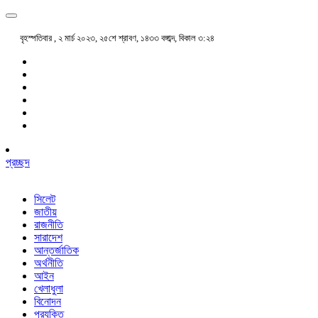
বৃহস্পতিবার , ২ মার্চ ২০২৩, ২৫শে শ্রাবণ, ১৪৩৩ বঙ্গাব্দ, বিকাল ৩:২৪
প্রচ্ছদ
সিলেট
জাতীয়
রাজনীতি
সারাদেশ
আন্তর্জাতিক
অর্থনীতি
আইন
খেলাধুলা
বিনোদন
প্রযুক্তি