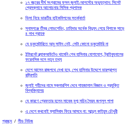
১৭ বছরের দীর্ঘ সংগ্রামের ফসল জুলাই-আগস্টের অভ্যুত্থান: সিলেট
প্রেসক্লাবে আলোচনায় সিসিক প্রশাসক
ভিসা নিয়ে ভারতীয় হাইকমিশনের সতর্কবার্তা
সুনামগঞ্জে তীব্র লোডশেডিং, চাহিদার অর্ধেক বিদ্যুৎ পেয়ে বিপাকে সাড়ে
৪ লাখ গ্রাহক
যে ডকুমেন্টারিতে আবু সাঈদ নেই, সেটা কোনো ডকুমেন্টারি না
ইন্টারনেট ব্ল্যাকআউটেও থামেনি শেখ হাসিনার যোগাযোগ, ট্রাইব্যুনালের
ফরেনসিক দলে নতুন তথ্য
দেশে আসেন রাজপথে দেখা হবে, শেখ হাসিনার উদ্দেশে ভারপ্রাপ্ত
রাষ্ট্রপতি
জুলাই শহীদের নামে স্কলারশিপ দেবে শাহজালাল বিজ্ঞান ও প্রযুক্তি
বিশ্ববিদ্যালয়
যে কারণে গ্রেফতার হলেন সাবেক যুগ্ম সচিব সৈয়দ জগলুল পাশা
এ দেশে কখনোই ফ্যাসিবাদ ফিরে আসবে না: আব্দুল কাইয়ুম চৌধুরী
প্রচ্ছদ
/
লীড নিউজ