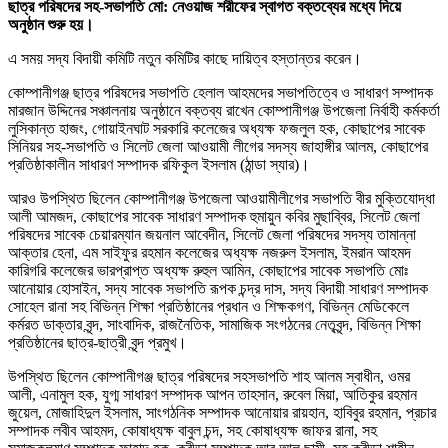
ছাত্র পরিষদের সহ-সভাপতি মো: নেওয়াজ শরীফের স্বাগত বক্তব্যের মধ্যে দিয়ে
অনুষ্ঠান শুরু হয়।
এ সময় সদ্য বিদায়ী কমিটি নতুন কমিটির কাছে দায়িত্ব হস্তান্তর করেন।
কোম্পানীগঞ্জ ছাত্র পরিষদের সভাপতি হেলাল আহমদের সভাপতিত্বে ও সাধারণ সম্পাদক
মারজান উদ্দিনের সঞ্চালনায় অনুষ্ঠানে বক্তব্য রাখেন কোম্পানীগঞ্জ উপজেলা নির্বাহী কর্মকর্তা
লুসিকান্ত হাজং, গোয়াইনঘাট সরকারি কলেজের অধ্যক্ষ ফজলুল হক, কোছাপের সাবেক
সিনিয়র সহ-সভাপতি ও সিলেট জেলা আওয়ামী লীগের সদস্য জাহাঙ্গীর আলম, কোছাপের
প্রতিষ্ঠাকালীন সাধারণ সম্পাদক রফিকুল ইসলাম (ঠান্ডা স্যার)।
আরও উপস্থিত ছিলেন কোম্পানীগঞ্জ উপজেলা আওয়ামীলীগের সভাপতি বীর মুক্তিযোদ্ধা
আলী আমজদ, কোছাপের সাবেক সাধারণ সম্পাদক হুমায়ুন কবির মুছাব্বির, সিলেট জেলা
পরিষদের সাবেক চেয়ারম্যান জয়নাল আবেদীন, সিলেট জেলা পরিষদের সদস্য তামান্না
আক্তার হেনা, এম সাইফুর রহমান কলেজের অধ্যক্ষ নজরুল ইসলাম, ইমরান আহমদ
কারিগরি কলেজের ভারপ্রাপ্ত অধ্যক্ষ রুহুল আমিন, কোছাপের সাবেক সভাপতি মোঃ
আনোয়ার হোসাইন, সদ্য সাবেক সভাপতি রূপক চন্দ্র দাস, সদ্য বিদায়ী সাধারণ সম্পাদক
সোহেল রানা সহ বিভিন্ন শিক্ষা প্রতিষ্ঠানের প্রধান ও শিক্ষকগণ, বিভিন্ন মেডিকেলে
কর্মরত ডাক্তার বৃন্দ, সাংবাদিক, রাজনৈতিক, সামাজিক সংগঠনের নেতৃবৃন্দ, বিভিন্ন শিক্ষা
প্রতিষ্ঠানের ছাত্র-ছাত্রী বৃন্দ প্রমুখ।
উপস্থিত ছিলেন কোম্পানীগঞ্জ ছাত্র পরিষদের সহসভাপতি শাহ আলম স্বাধীন, ওমর
আলী, এনামুল হক, যুগ্ম সাধারণ সম্পাদক আপন তাহসান, রুবেল মিয়া, আতিকুর রহমান
জুয়েল, মোজাহিদুল ইসলাম, সাংগঠনিক সম্পাদক আনোয়ার রায়হান, হাবিবুর রহমান, প্রচার
সম্পাদক লবীব আহমদ, কোষাধ্যক্ষ বাবুল চন্দ, সহ কোষাধ্যক্ষ জাফর রানা, সহ