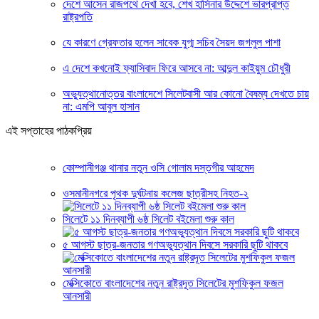
দেশে আসেন রাজপথে দেখা হবে, শেখ হাসিনার উদ্দেশে ভারপ্রাপ্ত
রাষ্ট্রপতি
যে কারণে গ্রেফতার হলেন সাবেক যুগ্ম সচিব সৈয়দ জগলুল পাশা
এ দেশে কখনোই ফ্যাসিবাদ ফিরে আসবে না: আব্দুল কাইয়ুম চৌধুরী
অভ্যুত্থানোত্তর বাংলাদেশে সিলেটবাসী আর কোনো বৈষম্য দেখতে চায়
না: এমপি আবুল হাসান
এই সপ্তাহের পাঠকপ্রিয়
কোম্পানীগঞ্জ থানার নতুন ওসি গোলাম দস্তগীর আহমেদ
ওসমানীনগরে পৃথক দুর্ঘটনায় কলেজ ছাত্রীসহ নিহত-২
সিলেটে ১১ দিনব্যাপী ৬ষ্ঠ সিলেট বইমেলা শুরু কাল
৫ আগস্ট ছাত্র-জনতার গণঅভ্যুত্থান দিবসে সরকারি ছুটি থাকবে
মেক্সিকোতে বাংলাদেশের নতুন রাষ্ট্রদূত সিলেটের মুশফিকুল ফজল
আনসারী