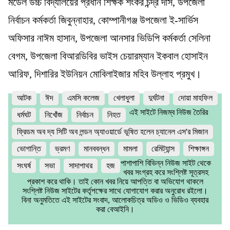
মডেল উচ্চ বিদ্যালয়ের প্রধান শিক্ষক শংকর চন্দ্র দাস, উপজেলা
নির্বাচন কর্মকর্তা জিবুন্নাহার, কোম্পানীগঞ্জ উপজেলা ই-সার্ভিস
অফিসার নাঈম হাসান, উপজেলা আনসার ভিডিপি কর্মকর্তা সেলিনা
বেগম, উপজেলা বিআরডিবির ভাইস চেয়ারম্যান ইকবাল হোসাইন
আরিফ, দিশারির ইউনিয়ন মোবিলাইজার মহিব উল্লাহ প্রমুখ।
আটক
ঈদ
এমসি কলেজ
খেলাধুলা
দুর্ঘটনা
দোয়া মাহফিল
এই সাইটে নিজম্ব নিউজ তৈরির
ধর্মঘট
নিখোঁজ
নির্বাচন
নিহত
ফ্রিডম অব দ্য সিটি অব লন্ডন অ্যাওয়ার্ডে ভূষিত হলেন চ্যানেল এস'র মিজান
ভোগান্তি
ভ্রমণ
মানববন্ধন
মামলা
রেমিট্যান্স
শিক্ষাঙ্গন
পাশাপাশি বিভিন্ন নিউজ সাইট থেকে
সংঘর্ষ
সভা
সাদাপাথর
হজ
খবর সংগ্রহ করে সংশ্লিষ্ট সূত্রসহ
প্রকাশ করে থাকি। তাই কোন খবর নিয়ে আপত্তি বা অভিযোগ থাকলে
সংশ্লিষ্ট নিউজ সাইটের কর্তৃপক্ষের সাথে যোগাযোগ করার অনুরোধ রইলো।
বিনা অনুমতিতে এই সাইটের সংবাদ, আলোকচিত্র অডিও ও ভিডিও ব্যবহার
করা বেআইনি।