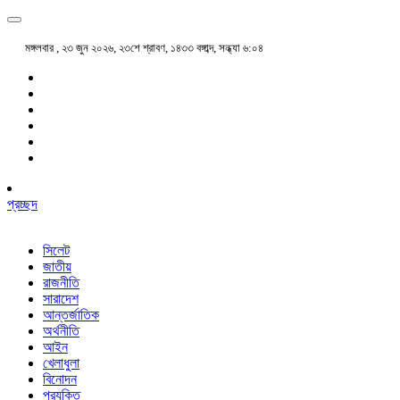
মঙ্গলবার , ২৩ জুন ২০২৬, ২৩শে শ্রাবণ, ১৪৩৩ বঙ্গাব্দ, সন্ধ্যা ৬:০৪
প্রচ্ছদ
সিলেট
জাতীয়
রাজনীতি
সারাদেশ
আন্তর্জাতিক
অর্থনীতি
আইন
খেলাধুলা
বিনোদন
প্রযুক্তি