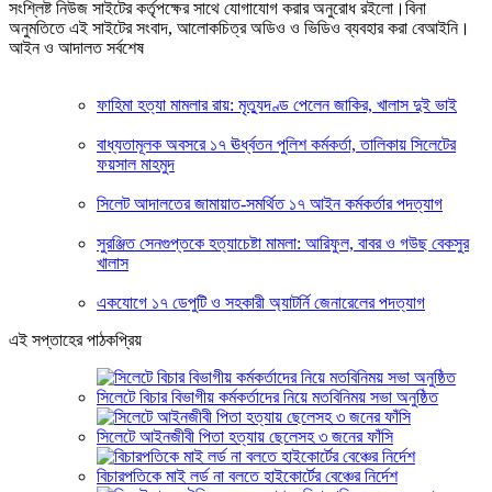
সংশ্লিষ্ট নিউজ সাইটের কর্তৃপক্ষের সাথে যোগাযোগ করার অনুরোধ রইলো।বিনা
অনুমতিতে এই সাইটের সংবাদ, আলোকচিত্র অডিও ও ভিডিও ব্যবহার করা বেআইনি।
আইন ও আদালত সর্বশেষ
ফাহিমা হত্যা মামলার রায়: মৃত্যুদণ্ড পেলেন জাকির, খালাস দুই ভাই
বাধ্যতামূলক অবসরে ১৭ ঊর্ধ্বতন পুলিশ কর্মকর্তা, তালিকায় সিলেটের
ফয়সাল মাহমুদ
সিলেট আদালতের জামায়াত-সমর্থিত ১৭ আইন কর্মকর্তার পদত্যাগ
সুরঞ্জিত সেনগুপ্তকে হত্যাচেষ্টা মামলা: আরিফুল, বাবর ও গউছ বেকসুর
খালাস
একযোগে ১৭ ডেপুটি ও সহকারী অ্যাটর্নি জেনারেলের পদত্যাগ
এই সপ্তাহের পাঠকপ্রিয়
সিলেটে বিচার বিভাগীয় কর্মকর্তাদের নিয়ে মতবিনিময় সভা অনুষ্ঠিত
সিলেটে আইনজীবী পিতা হত্যায় ছেলেসহ ৩ জনের ফাঁসি
বিচারপতিকে মাই লর্ড না বলতে হাইকোর্টের বেঞ্চের নির্দেশ