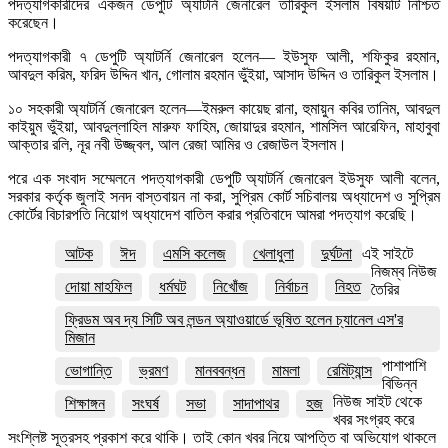
পদত্যাগকারীদের একজন ডেপুটি অ্যাটর্নি জেনারেল তারিকুল ইসলাম বিষয়টি নিশ্চিত
করেছেন।
পদত্যাগকারী ৭ ডেপুটি অ্যাটর্নি জেনারেল হলেন— ইউসুফ আলী, শফিকুর রহমান,
আবদুল করিম, ফরিদ উদ্দিন খান, গোলাম রহমান ভুঁইয়া, আসাদ উদ্দিন ও তারিকুল ইসলাম।
১০ সহকারী অ্যাটর্নি জেনারেল হলেন—ইমরুল কায়েছ রানা, হুমায়ুন কবির তানিম, আবদুল
কাইয়ুম ভুঁইয়া, আবদুল্লাহিল মারুফ ফাহিম, জোয়াদুর রহমান, শামসিল আরেফিন, মাহাবুবা
আক্তার রলি, নূর নবী উজ্জ্বল, আল রেজা আমির ও রেজাউল ইসলাম।
পরে এক সংবাদ সম্মেলনে পদত্যাগকারী ডেপুটি অ্যাটর্নি জেনারেল ইউসুফ আলী বলেন,
সরকার কর্তৃক জুলাই সনদ বাস্তবায়ন না করা, সুপ্রিম কোর্ট সচিবালয় অধ্যাদেশ ও সুপ্রিম
কোর্টের বিচারপতি নিয়োগ অধ্যাদেশ বাতিল করার প্রতিবাদে আমরা পদত্যাগ করেছি।
আটক
ঈদ
এমসি কলেজ
খেলাধুলা
দুর্ঘটনা
এই সাইটে
নিজম্ব নিউজ
দোয়া মাহফিল
ধর্মঘট
নিখোঁজ
নির্বাচন
নিহত
তৈরির
ফ্রিডম অব দ্য সিটি অব লন্ডন অ্যাওয়ার্ডে ভূষিত হলেন চ্যানেল এস'র
মিজান
পাশাপাশি
ভোগান্তি
ভ্রমণ
মানববন্ধন
মামলা
রেমিট্যান্স
বিভিন্ন
নিউজ সাইট থেকে
শিক্ষাঙ্গন
সংঘর্ষ
সভা
সাদাপাথর
হজ
খবর সংগ্রহ করে
সংশ্লিষ্ট সূত্রসহ প্রকাশ করে থাকি। তাই কোন খবর নিয়ে আপত্তি বা অভিযোগ থাকলে