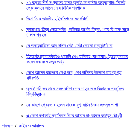
১৭ বছরের দীর্ঘ সংগ্রামের ফসল জুলাই-আগস্টের অভ্যুত্থান: সিলেট
প্রেসক্লাবে আলোচনায় সিসিক প্রশাসক
ভিসা নিয়ে ভারতীয় হাইকমিশনের সতর্কবার্তা
সুনামগঞ্জে তীব্র লোডশেডিং, চাহিদার অর্ধেক বিদ্যুৎ পেয়ে বিপাকে সাড়ে
৪ লাখ গ্রাহক
যে ডকুমেন্টারিতে আবু সাঈদ নেই, সেটা কোনো ডকুমেন্টারি না
ইন্টারনেট ব্ল্যাকআউটেও থামেনি শেখ হাসিনার যোগাযোগ, ট্রাইব্যুনালের
ফরেনসিক দলে নতুন তথ্য
দেশে আসেন রাজপথে দেখা হবে, শেখ হাসিনার উদ্দেশে ভারপ্রাপ্ত
রাষ্ট্রপতি
জুলাই শহীদের নামে স্কলারশিপ দেবে শাহজালাল বিজ্ঞান ও প্রযুক্তি
বিশ্ববিদ্যালয়
যে কারণে গ্রেফতার হলেন সাবেক যুগ্ম সচিব সৈয়দ জগলুল পাশা
এ দেশে কখনোই ফ্যাসিবাদ ফিরে আসবে না: আব্দুল কাইয়ুম চৌধুরী
প্রচ্ছদ
/
আইন ও আদালত