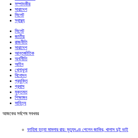
সম্পাদকীয়
সারাদেশ
সিলেট
স্বাস্থ্য
সিলেট
জাতীয়
রাজনীতি
সারাদেশ
আন্তর্জাতিক
অর্থনীতি
আইন
খেলাধুলা
বিনোদন
প্রযুক্তি
প্রবাস
মুক্তমত
শিক্ষাঙ্গন
সাহিত্য
আজকের সর্বশেষ সবখবর
ফাহিমা হত্যা মামলার রায়: মৃত্যুদণ্ড পেলেন জাকির, খালাস দুই ভাই