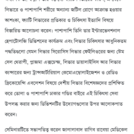
লিভারে ও পাশাপাশি শরীরে অন্যান্য জটিল রোগে আক্রান্ত হওয়ার
আশংকা, ফ্যাটি লিভারের প্রতিকার ও চিকিৎসা ইত্যাদি বিষয়ে
বিস্তারিত আলোচনা করেন। পাশাপাশি তিনি তার ইন্টারভেনশনাল
হেপাটোলজি ডিভিশনের কার্যক্রম এবং লিভার চিকিৎসার আধুনিকতম
পদ্ধতিগুলো যেমন লিভার সিরোসিস লিভার ফেইলিওরের জন্য স্টেম
সেল থেরাপী, প্লাজমা এক্সচেন্জ, লিভার ডায়ালাইসিস আর লিভার
ক্যন্সারের জন্য ট্রান্সআর্টারিয়াল কেমোএম্বোলাইজেশন ও রেডিও
ফ্রিকোয়েন্সি এবলেশন বিষয়ে দেশীয় লিভার বিশেষজ্ঞদের প্রশিক্ষিত
করে তোলা ও পাশাপাশি ঢাকার গন্ডির বাইরে এই চিকিৎসা সেবা
উপলব্ধ করার জন্য ডিভিশনটির উদ্যোগগুলোর উপর আলোকপাত
করেন।
সেমিনারটিতে সভাপতিত্ব করেন জালালাবাদ রাগিব রাবেয়া মেডিকেল