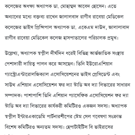
কলেজের অধক্ষ্য অধ্যাপক ডা. মোহাম্মদ আবেদ হোসেন। এতে
অন্যানের মধ্যে বক্তব্য রাখেন জালালবাদ রাগীব রাবেয়া মেডিকেল
কলেজের ভাইস প্রিন্সিপাল অধ্যাপক ডা. একেএম দাউদ, জালালাবাদ
রাগীব রাবেয়া মেডিকেল কলেজ হাসপাতালের পরিচালক প্রমুখ।
উল্লেখ্য, অধ্যাপক স্বপ্নীল দীর্ঘদিন ধরেই বিভিন্ন আর্ন্তজাতিক সংস্থায়
পেশাদারী দায়িত্ব পালন করে আসছেন। তিনি ইউরোএশিয়ান
গ্যাস্ট্রোএন্টারোলজিক্যাল এসোসিয়েশনের ভাইস প্রেসিডেন্ট এবং
সাউথ এশিয়ান এসোসিয়েশন ফর দ্যা স্টাডি অব দ্যা লিভারের সাধারন
সম্পাদক। পাশাপাশি তিনি এশিয়ান প্যাসেফিক এসোসিয়েশন ফর দ্যা
স্টাডি অব দ্যা লিভারের কার্যকরী কমিটিরও একজন সদস্য। অধ্যাপক
স্বপ্নীল ইন্টারএকাডেমি পার্টনারশীপের স্টেম সেল গবেষণা সংক্রান্ত
বিশেষ কমিটিরও অন্যতম সদস্য। হেপাটাইটিস বি ভাইরাসের