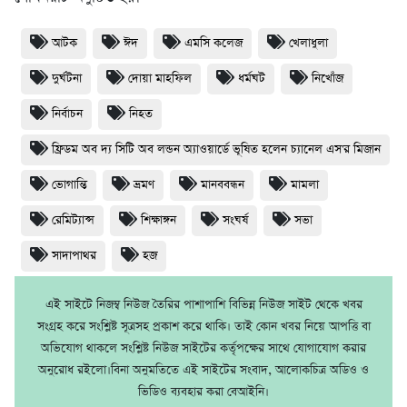
আটক
ঈদ
এমসি কলেজ
খেলাধুলা
দুর্ঘটনা
দোয়া মাহফিল
ধর্মঘট
নিখোঁজ
নির্বাচন
নিহত
ফ্রিডম অব দ্য সিটি অব লন্ডন অ্যাওয়ার্ডে ভূষিত হলেন চ্যানেল এস'র মিজান
ভোগান্তি
ভ্রমণ
মানববন্ধন
মামলা
রেমিট্যান্স
শিক্ষাঙ্গন
সংঘর্ষ
সভা
সাদাপাথর
হজ
এই সাইটে নিজম্ব নিউজ তৈরির পাশাপাশি বিভিন্ন নিউজ সাইট থেকে খবর
সংগ্রহ করে সংশ্লিষ্ট সূত্রসহ প্রকাশ করে থাকি। তাই কোন খবর নিয়ে আপত্তি বা
অভিযোগ থাকলে সংশ্লিষ্ট নিউজ সাইটের কর্তৃপক্ষের সাথে যোগাযোগ করার
অনুরোধ রইলো।বিনা অনুমতিতে এই সাইটের সংবাদ, আলোকচিত্র অডিও ও
ভিডিও ব্যবহার করা বেআইনি।