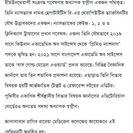
ইমিউনথেরাপী সংক্রান্ত গবেষণায় অধ্যাপক স্বপ্নীল একজন পথিকৃত।
তিনি ন্যাসভ্যাক নামক হেপাটাইটিস বি-এর থেরাপিউটিক ভ্যাকসিনটির
যৌথ উদ্ভাবকদের একজন। ন্যাসভ্যাকের ফেইজ- ১, ২ ও ৩
ক্লিনিক্যাল ট্রায়ালের প্রধান গবেষক। এজন্য তিনি যৌথভাবে ২০১৯
সালে কিউবান একাডেমিক অব সাইন্সেস থেকে ‘প্রিমিও ন্যাশনাল’
পদকে ভূষিত হন। ২০২১ সালে বাংলাদেশ একাডেমি অব সাইন্সেস
তাকে ‘বাস গোল্ড মেডেল এওয়্যার্ড’ প্রদান করেছে। বিভিন্ন বৈজ্ঞানিক
জার্নালে তার তিন শতাধিক প্রকাশনা রয়েছে। এছাড়াও তিনি লিভার
বিষয়ক ছয়টি আর্ন্তজাতিক টেক্সট ও রেফারেন্স বইয়ের এডিটর।
পৃথিবীর একাধিক শীর্ষস্থানীয় লিভার বিষয়ক জার্নালের এডিটোরিয়াল
বোর্ডেরও অন্যতম সদস্য অধ্যাপক স্বপ্নীল।
জালালাবাদ রাগিব রাবেয়া মেডিকেল কলেজের আয়োজনে এই
সেমিনরটি অনুষ্ঠিত হয়।