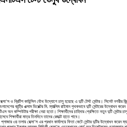
’স ও ব্রিটিশ কাউন্সিল যৌথ উদ্যোগে চালু হয়েছে এ দুটি টেস্ট সেন্টার। সিলেট নগরীর জিন্দ
দেশের কান্ট্রি এক্সাম ডিরেক্টর মি. ম্যাক্সিম রাইমান পৃথকভাবে দুটি সেন্টারের উদ্বোধন করে
িএস অন কম্পিউটার পরীক্ষা নেয়া হতো। শিক্ষার্থীদের চাহিদার প্রেক্ষিতে নতুন দুটি সেন্টার
ে শিক্ষার্থীরা মাত্র তিনদিনে তাদের রেজাল্ট হাতে পাবে।
প্লাজার ৩য় তলায় হেক্সা’স এর প্রধান কার্যালয়ে ফিতা কেটে সেন্টার দুটির উদ্বোধন করেন ম্য
ভাগের প্রধান ইকবাল আহমদ সিদ্দিকী হেক্সা’স এডুকেশনের বোর্ড অব ডিরেক্টরসের চেয়ারম্যান