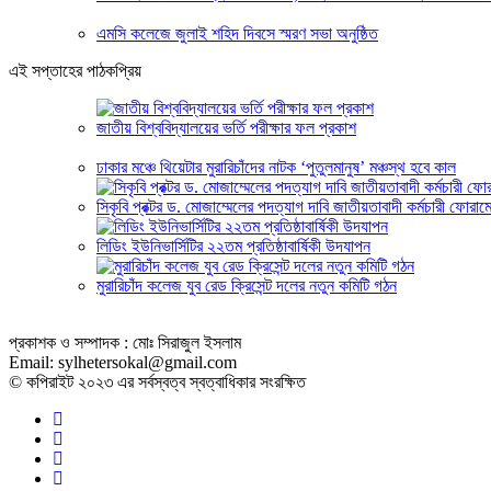
এমসি কলেজে জুলাই শহিদ দিবসে স্মরণ সভা অনুষ্ঠিত
এই সপ্তাহের পাঠকপ্রিয়
জাতীয় বিশ্ববিদ্যালয়ের ভর্তি পরীক্ষার ফল প্রকাশ
ঢাকার মঞ্চে থিয়েটার মুরারিচাঁদের নাটক ‘পুতুলমানুষ’ মঞ্চস্থ হবে কাল
সিকৃবি প্রক্টর ড. মোজাম্মেলের পদত্যাগ দাবি জাতীয়তাবাদী কর্মচারী ফোরাম
লিডিং ইউনিভার্সিটির ২২তম প্রতিষ্ঠাবার্ষিকী উদযাপন
মুরারিচাঁদ কলেজ যুব রেড ক্রিসেন্ট দলের নতুন কমিটি গঠন
প্রকাশক ও সম্পাদক : মোঃ সিরাজুল ইসলাম
Email: sylhetersokal@gmail.com
© কপিরাইট ২০২৩ এর সর্বস্বত্ব স্বত্বাধিকার সংরক্ষিত