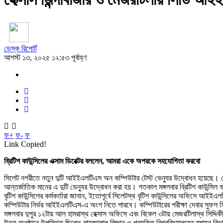
ডেস্ক রিপোর্ট
আগস্ট ১৩, ২০২৫ ১২:৫৩ পূর্বাহ্ণ
ফ+
ফ-
ফ
Link Copied!
ব্রিটিশ কাউন্সিলের এক্সাম ডিরেক্টর বললেন, আমরা একে অপরকে সহযোগিতা করবো
সিলেট নগরীতে নতুন দুটি আইইএলটিএস অন কম্পিউটার টেস্ট ভেন্যুর উদ্বোধন হয়েছে। হেক্সা
আন্তর্জাতিক মানের এ দুটি ভেন্যুর উদ্বোধন করা হয়। গতকাল মঙ্গলবার ব্রিটিশ কাউন্সিল বাংলা
বৃটিশ কাউন্সিলের কর্মকর্তারা জানান, ইতোপূর্বে সিলেটস্থ বৃটিশ কাউন্সিলের অফিসে আইইএলট
কম্পিউটার নির্ভর আইইএলটিএস-এ অংশ নিতে পারবে। কম্পিউটারের পরীক্ষা দেবার সুফল হিসেব
মঙ্গলবার দুপুর ১২টায় আল হামরাস্থ হেক্সাস অফিসে এবং বিকেল ৩টায় মেজরটিলাস্থ সিদ্দিকী 
উভয় অনুষ্ঠানে উপস্থিত ছিলেন-শাহজালাল বিজ্ঞান ও প্রযুক্তি বিশ্ববিদ্যালয়ের রসায়ন বি