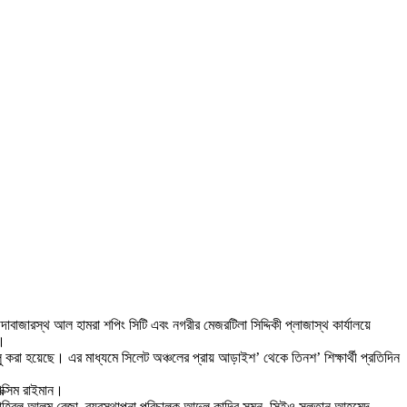
াবাজারস্থ আল হামরা শপিং সিটি এবং নগরীর মেজরটিলা সিদ্দিকী প্লাজাস্থ কার্যালয়ে
ন।
 চালু করা হয়েছে। এর মাধ্যমে সিলেট অঞ্চলের প্রায় আড়াইশ’ থেকে তিনশ’ শিক্ষার্থী প্রতিদিন
াক্সিম রাইমান।
 শাহিবুল আলম রেজা, ব্যবস্থাপনা পরিচালক আব্দুল কাদির সুমন, সিইও সুলতান আহমেদ,