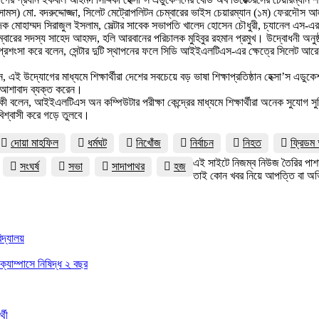
সামস) মো. বদরুদ্দোজ্জা, সিলেট মেট্রোপলিটন চেম্বারের ভাইস চেয়ারম্যান (১ম) ফেরদৌস আলম,
 মোহাম্মদ সিরাজুল ইসলাম, সেল্টার সাবেক সভাপতি খালেদ হোসেন চৌধুরী, চ্যানেল এস-এর ব্য
বারের সদস্য সাহেদ আহমদ, হলি আরবানের পরিচালক মুহিবুর রহমান প্রমুখ। উদ্বোধনী অনুষ্ঠ
 এডুকেশনের প্রশংসা করে বলেন, সেন্টার দুটি স্থাপনের ফলে সিডি আইইএলটিএস-এর ক্ষেত্রে সি
বলেন, এই উদ্যোগের মাধ্যমে শিক্ষার্থীরা দেশের সবচেয়ে বড় ভাষা শিক্ষাপ্রতিষ্ঠান হেক্সা’
লে আশাবাদ ব্যক্ত করেন।
িকী বলেন, আইইএলটিএস অন কম্পিউটার পরীক্ষা কেন্দ্রের মাধ্যমে শিক্ষার্থীরা অনেক সুযোগ সু
মবিশ্বাসী করে গড়ে তুলবে।
দোয়া মাহফিল
ধর্মঘট
নিখোঁজ
নির্বাচন
নিহত
ফ্রিডম 
এই সাইটে নিজম্ব নিউজ তৈরির পাশা
সংঘর্ষ
সভা
সাদাপাথর
হজ
তাই কোন খবর নিয়ে আপত্তি বা অভি
।
িদ্যালয়
 ক্যাম্পাসে নিষিদ্ধ ২ বছর
্থী