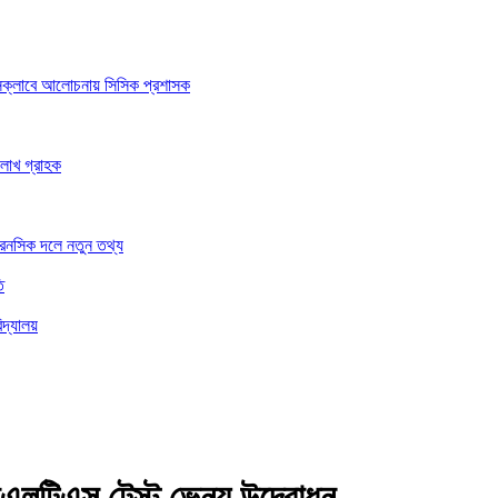
রেসক্লাবে আলোচনায় সিসিক প্রশাসক
 লাখ গ্রাহক
ফরেনসিক দলে নতুন তথ্য
ি
িদ্যালয়
ইএলটিএস টেস্ট ভেন্যু উদ্বোধন