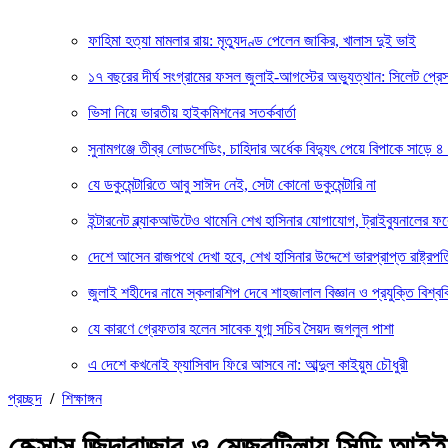
ফাহিমা হত্যা মামলার রায়: মৃত্যুদণ্ড পেলেন জাকির, খালাস দুই ভাই
১৭ বছরের দীর্ঘ সংগ্রামের ফসল জুলাই-আগস্টের অভ্যুত্থান: সিলেট প্
ভিসা নিয়ে ভারতীয় হাইকমিশনের সতর্কবার্তা
সুনামগঞ্জে তীব্র লোডশেডিং, চাহিদার অর্ধেক বিদ্যুৎ পেয়ে বিপাকে সাড়ে ৪
যে ডকুমেন্টারিতে আবু সাঈদ নেই, সেটা কোনো ডকুমেন্টারি না
ইন্টারনেট ব্ল্যাকআউটেও থামেনি শেখ হাসিনার যোগাযোগ, ট্রাইব্যুনালের 
দেশে আসেন রাজপথে দেখা হবে, শেখ হাসিনার উদ্দেশে ভারপ্রাপ্ত রাষ্ট্রপত
জুলাই শহীদের নামে স্কলারশিপ দেবে শাহজালাল বিজ্ঞান ও প্রযুক্তি বিশ্বব
যে কারণে গ্রেফতার হলেন সাবেক যুগ্ম সচিব সৈয়দ জগলুল পাশা
এ দেশে কখনোই ফ্যাসিবাদ ফিরে আসবে না: আব্দুল কাইয়ুম চৌধুরী
প্রচ্ছদ
/
শিক্ষাঙ্গন
হেক্সাস জিন্দাবাজার ও মেজরটিলায় সিডি আই