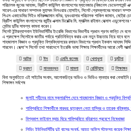
পরিচালক জুবের আহমদ, ব্রিটিশ কাউন্সিল বাংলাদেশের ম্যানেজার (বিজনেস ডেভেলপমেন্ট এক্
সারেগ-এর সাধারণ সম্পাদক মুহাম্মদ দিলওয়ার হোসাইন, সিলেট প্রেসক্লাবের সাধারণ সম্পাদক
পিএস একাডেমির সিইও মনিরুজ্জামান মনির, দুধওয়ালার পরিচালক শাকিল জামান, মেট্রো চেম্
ব্রিটিশ কাউন্সিল বাংলাদেশের কান্ট্রি এক্সাম ডিরেক্টর মি. ম্যাক্সিম রাইমান হেক্সাস
সেন্টার দুটির সাফল্য কামনা করেন।
সিলেট ইন্টারন্যাশনাল ইউনিভার্সিটির ইংরেজি বিভাগের বিভাগীয় প্রধান প্রণব কান্তি দে 
এ প্রদক্ষেপ সিলেটকে জাতীয় পর্যায়ে প্রতিনিধিত্ব করার এক নতুন উচ্চতায় নিয়ে যাবে ব
শাহজালাল বিজ্ঞান ও প্রযুক্তি বিশ্ববিদ্যালয়ের রসায়ন বিভাগের প্রধান ইকবাল আহমদ সিদ্দ
পারবেন। হেক্সা’স সিলেট তথা সারাদেশে ইংরেজি ভাষা শিক্ষায় শিক্ষার্থীদের আরো বেশী আত্
আটক
ঈদ
এমসি কলেজ
খেলাধুলা
দুর্ঘটনা
ভ্রমণ
মানববন্ধন
মামলা
রেমিট্যান্স
শিক্ষাঙ্গন
বিনা অনুমতিতে এই সাইটের সংবাদ, আলোকচিত্র অডিও ও ভিডিও ব্যবহার করা বেআইনি
শিক্ষাঙ্গন সর্বশেষ
জুলাই শহীদের নামে স্কলারশিপ দেবে শাহজালাল বিজ্ঞান ও প্রযুক্তি বিশ্বব
শাবিপ্রবিতে শিক্ষার্থীকে মারধর: ছাত্রদল নেতা হাসিবুর ও তারেক বহিষ্কার,
বিশ্বকাপ ফাইনাল ম্যাচ ঘিরে শাবিপ্রবিতে বহিরাগত প্রবেশে নিষেধাজ্ঞা
লিডিং ইউনিভার্সিটির দুই বাসের সংঘর্ষ, আহত অফিস স্টাফসহ কয়েক শিক্ষার