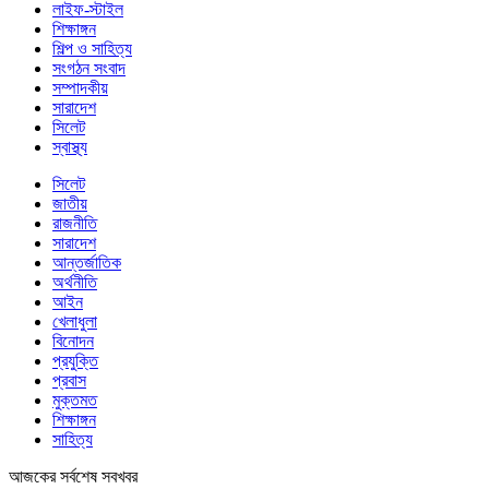
লাইফ-স্টাইল
শিক্ষাঙ্গন
শিল্প ও সাহিত্য
সংগঠন সংবাদ
সম্পাদকীয়
সারাদেশ
সিলেট
স্বাস্থ্য
সিলেট
জাতীয়
রাজনীতি
সারাদেশ
আন্তর্জাতিক
অর্থনীতি
আইন
খেলাধুলা
বিনোদন
প্রযুক্তি
প্রবাস
মুক্তমত
শিক্ষাঙ্গন
সাহিত্য
আজকের সর্বশেষ সবখবর