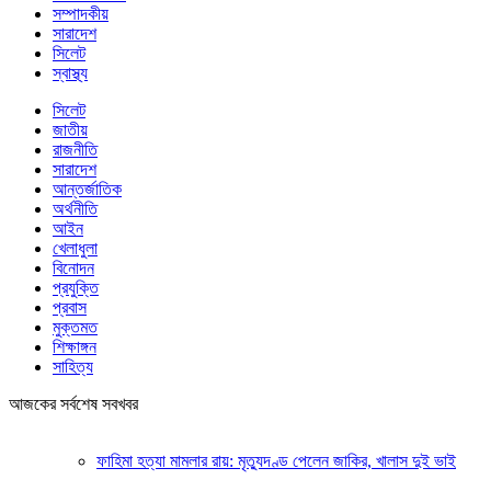
সম্পাদকীয়
সারাদেশ
সিলেট
স্বাস্থ্য
সিলেট
জাতীয়
রাজনীতি
সারাদেশ
আন্তর্জাতিক
অর্থনীতি
আইন
খেলাধুলা
বিনোদন
প্রযুক্তি
প্রবাস
মুক্তমত
শিক্ষাঙ্গন
সাহিত্য
আজকের সর্বশেষ সবখবর
ফাহিমা হত্যা মামলার রায়: মৃত্যুদণ্ড পেলেন জাকির, খালাস দুই ভাই