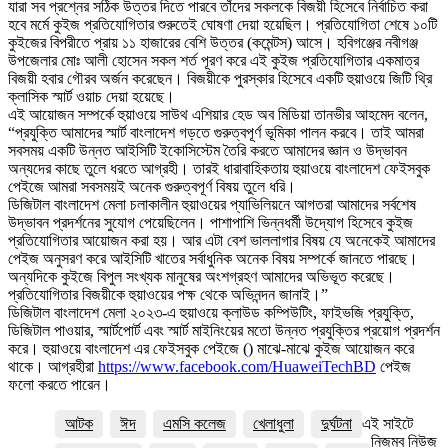
যারা সব প্রশ্নের সঠিক উত্তর দিতে পারবে তাঁদের সকলকে বিজয়ী হিসেবে নির্বাচিত করা
হবে মর্মে কুইজ প্রতিযোগিতার শুরুতেই ঘোষণা দেয়া হয়েছিল। প্রতিযোগিতা শেষে ১০টি
কুইজের বিপরীতে প্রায় ১১ হাজারের বেশি উত্তর (কমেন্টস) আসে। হবিগঞ্জের নবীগঞ্জ
উপজেলার মোঃ আলী হোসেন সকল শর্ত পূরণ করে এই কুইজ প্রতিযোগিতার একমাত্র
বিজয়ী হবার গৌরব অর্জন করেছেন। বিজয়ীকে পুরস্কার হিসেবে একটি হুয়াওয়ে জিটি থ্রি
ক্লাসিক স্মার্ট ওয়াচ দেয়া হয়েছে।
এই আয়োজন সম্পর্কে হুয়াওয়ে সাউথ এশিয়ার হেড অব মিডিয়া তানভীর আহমেদ বলেন,
“প্রযুক্তি আমাদের স্মার্ট বাংলাদেশ গড়তে গুরুত্বপূর্ণ ভূমিকা পালন করবে। তাই আমরা
সবসময় একটি উন্নত আইসিটি ইকোসিস্টেম তৈরি করতে আমাদের জ্ঞান ও উদ্ভাবন
অন্যদের কাছে তুলে ধরতে আগ্রহী। তারই ধারাবাহিকতায় হুয়াওয়ে বাংলাদেশ ফেইসবুক
পেইজে আমরা সবসময়ই অনেক গুরুত্বপূর্ণ বিষয় তুলে ধরি।
ডিজিটাল বাংলাদেশ মেলা চলাকালীন হুয়াওয়ের প্যাভিলিয়নে আগতরা আমাদের সর্বশেষ
উদ্ভাবন প্রদর্শনের সুযোগ পেয়েছিলেন। পাশাপাশি ভিন্নধর্মী উদ্যোগ হিসেবে কুইজ
প্রতিযোগিতার আয়োজন করা হয়। আর এটা বেশ ভাললাগার বিষয় যে অনেকেই আমাদের
পেইজ অনুসরণ করে আইসিটি খাতের সর্বাধুনিক অনেক বিষয় সম্পর্কে জানতে পারছে।
অন্যদিকে কুইজে বিপুল সংখ্যক মানুষের অংশগ্রহণ আমাদের অভিভূত করেছে।
প্রতিযোগিতার বিজয়ীকে হুয়াওয়ের পক্ষ থেকে অভিনন্দন জানাই।”
ডিজিটাল বাংলাদেশ মেলা ২০২৩-এ হুয়াওয়ে ক্লাউড কম্পিউটিং, ফাইভজি প্রযুক্তি,
ডিজিটাল পাওয়ার, স্মার্টপোর্ট এবং স্মার্ট মাইনিংয়ের মতো উন্নত প্রযুক্তির প্রয়োগ প্রদর্শন
করে। হুয়াওয়ে বাংলাদেশ এর ফেইসবুক পেইজে () মাঝে-মাঝে কুইজ আয়োজন করে
থাকে। আগ্রহীরা
https://www.facebook.com/
HuaweiTechBD
পেইজ
ফলো করতে পারেন।
আটক
ঈদ
এমসি কলেজ
খেলাধুলা
দুর্ঘটনা
এই সাইটে
নিজম্ব নিউজ