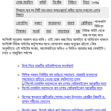
দোয়া মাহফিল
ধর্মঘট
নিখোঁজ
নির্বাচন
নিহত
তৈরির
ফ্রিডম অব দ্য সিটি অব লন্ডন অ্যাওয়ার্ডে ভূষিত হলেন চ্যানেল এস'র
মিজান
পাশাপাশি
ভোগান্তি
ভ্রমণ
মানববন্ধন
মামলা
রেমিট্যান্স
বিভিন্ন
নিউজ সাইট থেকে
শিক্ষাঙ্গন
সংঘর্ষ
সভা
সাদাপাথর
হজ
খবর সংগ্রহ করে
সংশ্লিষ্ট সূত্রসহ প্রকাশ করে থাকি। তাই কোন খবর নিয়ে আপত্তি বা অভিযোগ থাকলে
সংশ্লিষ্ট নিউজ সাইটের কর্তৃপক্ষের সাথে যোগাযোগ করার অনুরোধ রইলো।বিনা
অনুমতিতে এই সাইটের সংবাদ, আলোকচিত্র অডিও ও ভিডিও ব্যবহার করা বেআইনি।
তথ্য ও প্রযুক্তি সর্বশেষ
ভিসা নিয়ে ভারতীয় হাইকমিশনের সতর্কবার্তা
সিসিক প্রধান নির্বাহীর নাম ভাঙিয়ে প্রতারণা, সরকারি অনুদানের
প্রলোভনে হাতিয়ে নেওয়া হচ্ছে ব্যক্তিগত তথ্য
সিলেট-তামাবিল মহাসড়কে বাস চাপায় মোটরসাইকেল আরোহীর মৃত্যু
বিশ্বের ক্ষুদ্রতম মাল্টিরোটর সোলার ড্রোন উদ্ভাবন রোবটিক্স বিজ্ঞানী ড.
হাসান শহীদের নেতৃত্বে
সিলেট-জেদ্দা, সিলেট-মদিনা রুটে বিমানের অতিরিক্ত ফ্লাইট চালুর দাবি