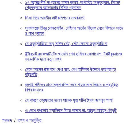
১৭ বছরের দীর্ঘ সংগ্রামের ফসল জুলাই-আগস্টের অভ্যুত্থান: সিলেট
প্রেসক্লাবে আলোচনায় সিসিক প্রশাসক
ভিসা নিয়ে ভারতীয় হাইকমিশনের সতর্কবার্তা
সুনামগঞ্জে তীব্র লোডশেডিং, চাহিদার অর্ধেক বিদ্যুৎ পেয়ে বিপাকে সাড়ে
৪ লাখ গ্রাহক
যে ডকুমেন্টারিতে আবু সাঈদ নেই, সেটা কোনো ডকুমেন্টারি না
ইন্টারনেট ব্ল্যাকআউটেও থামেনি শেখ হাসিনার যোগাযোগ, ট্রাইব্যুনালের
ফরেনসিক দলে নতুন তথ্য
দেশে আসেন রাজপথে দেখা হবে, শেখ হাসিনার উদ্দেশে ভারপ্রাপ্ত
রাষ্ট্রপতি
জুলাই শহীদের নামে স্কলারশিপ দেবে শাহজালাল বিজ্ঞান ও প্রযুক্তি
বিশ্ববিদ্যালয়
যে কারণে গ্রেফতার হলেন সাবেক যুগ্ম সচিব সৈয়দ জগলুল পাশা
এ দেশে কখনোই ফ্যাসিবাদ ফিরে আসবে না: আব্দুল কাইয়ুম চৌধুরী
প্রচ্ছদ
/
তথ্য ও প্রযুক্তি