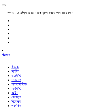
মঙ্গলবার , ১১ এপ্রিল ২০২৩, ২৫শে শ্রাবণ, ১৪৩৩ বঙ্গাব্দ, রাত ১২:৫৭
প্রচ্ছদ
সিলেট
জাতীয়
রাজনীতি
সারাদেশ
আন্তর্জাতিক
অর্থনীতি
আইন
খেলাধুলা
বিনোদন
প্রযুক্তি