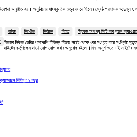
েশনা অনুষ্ঠিত হয়। অনুষ্ঠানের সাংস্কৃতিক তত্ত্বাবধানে ছিলেন জ্যেষ্ঠ প্রভাষক আব্দুল্লা
ধর্মঘট
নিখোঁজ
নির্বাচন
নিহত
ফ্রিডম অব দ্য সিটি অব লন্ডন অ্যাওয়া
জ
নিজম্ব নিউজ তৈরির পাশাপাশি বিভিন্ন নিউজ সাইট থেকে খবর সংগ্রহ করে সংশ্লিষ্ট সূ
সাইটের কর্তৃপক্ষের সাথে যোগাযোগ করার অনুরোধ রইলো।বিনা অনুমতিতে এই সাইটের 
িদ্যালয়
 ক্যাম্পাসে নিষিদ্ধ ২ বছর
্থী