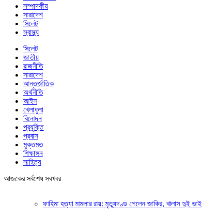
সম্পাদকীয়
সারাদেশ
সিলেট
স্বাস্থ্য
সিলেট
জাতীয়
রাজনীতি
সারাদেশ
আন্তর্জাতিক
অর্থনীতি
আইন
খেলাধুলা
বিনোদন
প্রযুক্তি
প্রবাস
মুক্তমত
শিক্ষাঙ্গন
সাহিত্য
আজকের সর্বশেষ সবখবর
ফাহিমা হত্যা মামলার রায়: মৃত্যুদণ্ড পেলেন জাকির, খালাস দুই ভাই