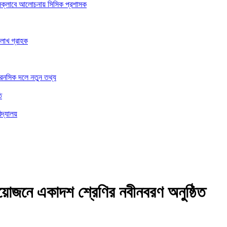
রেসক্লাবে আলোচনায় সিসিক প্রশাসক
 লাখ গ্রাহক
ফরেনসিক দলে নতুন তথ্য
ি
িদ্যালয়
োজনে একাদশ শ্রেণির নবীনবরণ অনুষ্ঠিত