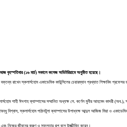
 আজ বৃহস্পতিবার (১৬ মার্চ) সকালে কলেজ অডিটরিয়ামে অনুষ্ঠিত হয়েছে।
থির বক্তব্য রাখেন স্কলার্সহোম একাডেমিক কাউন্সিলের চেয়ারম্যান প্রখ্যাত শিক্ষাবিদ প্রফে
ার্সহোম শাহী ঈদগাহ ক্যাম্পাসের সম্মানিত অধ্যক্ষ লে. কর্ণেল মুনীর আহমেদ কাদরী (অব.),
প্রাণবন্ধু বিশ্বাস, স্কলার্সহোম পাঠানটুলা ক্যাম্পাসের উপাধ্যক্ষ আব্দুল আজিজ মিয়া ও এক
দেন এবং নিজের জীবনের করুণ ও সফলতার গল্প বলে উজ্জীবিত করেন।