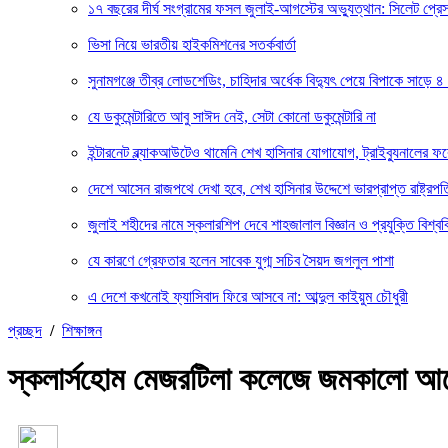
১৭ বছরের দীর্ঘ সংগ্রামের ফসল জুলাই-আগস্টের অভ্যুত্থান: সিলেট প্
ভিসা নিয়ে ভারতীয় হাইকমিশনের সতর্কবার্তা
সুনামগঞ্জে তীব্র লোডশেডিং, চাহিদার অর্ধেক বিদ্যুৎ পেয়ে বিপাকে সাড়ে ৪
যে ডকুমেন্টারিতে আবু সাঈদ নেই, সেটা কোনো ডকুমেন্টারি না
ইন্টারনেট ব্ল্যাকআউটেও থামেনি শেখ হাসিনার যোগাযোগ, ট্রাইব্যুনালের 
দেশে আসেন রাজপথে দেখা হবে, শেখ হাসিনার উদ্দেশে ভারপ্রাপ্ত রাষ্ট্রপত
জুলাই শহীদের নামে স্কলারশিপ দেবে শাহজালাল বিজ্ঞান ও প্রযুক্তি বিশ্বব
যে কারণে গ্রেফতার হলেন সাবেক যুগ্ম সচিব সৈয়দ জগলুল পাশা
এ দেশে কখনোই ফ্যাসিবাদ ফিরে আসবে না: আব্দুল কাইয়ুম চৌধুরী
প্রচ্ছদ
/
শিক্ষাঙ্গন
স্কলার্সহোম মেজরটিলা কলেজে জমকালো আয়