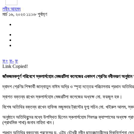
লবীব আহমদ
মার্চ ১৬, ২০২৩ ১১:০৮ পূর্বাহ্ণ
ফ+
ফ-
ফ
Link Copied!
জাঁকজমকপূর্ণ পরিবেশে স্কলার্সহোম মেজরটিলা কলেজের একাদশ শ্রেণির নবীনবরণ অনুষ্ঠান
দ্বাদশ শ্রেণির শিক্ষার্থী জান্নাতুল নাঈম অদ্রি ও স্পৃহা দত্তের পরিচালনায় প্রধান অতি
স্বাগত বক্তব্য রাখেন স্কলার্সহোম মেজরটিলা কলেজের অধ্যক্ষ মো. ফয়জুল হক।
বিশেষ অতিথির বক্তব্য রাখেন হাফিজ মজুমদার ট্রাস্টের যুগ্ম সচিব মো. খাইরুল আলম, স্কল
অনুষ্ঠানে অতিথিবৃন্দের মধ্যে উপস্থিত ছিলেন স্কলার্সহোম শিবগঞ্জ ক্যাম্পাসের অধ্যক্ষ 
(প্রাথমিক শাখা) জনাব নাহিদা খান।
প্রধান অতিথির বক্তব্যে প্রফেসর ড. এইচ চৌধুরী নবীন ছাত্রছাত্রীদের দিকনির্দেশনা 