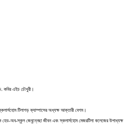
সর ড. কবির এইচ চৌধুরী।
 স্কলার্সহোম টিলাগড় ক্যাম্পাসের অধ্যক্ষ আক্তারী বেগম।
াডেমিক হেড-অব-স্কুল জেবুন্নেছা জীবন এবং স্কলার্সহোম মেজরটিলা কলেজের উপাধ্যক্ষ