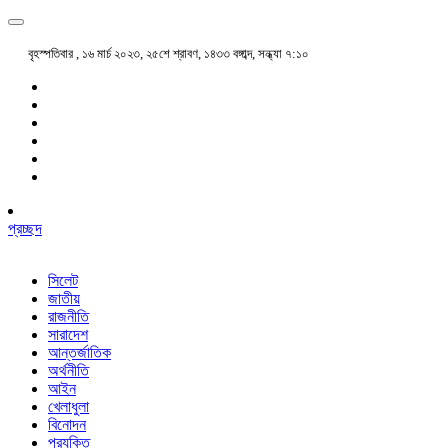
বৃহস্পতিবার , ১৬ মার্চ ২০২৩, ২৫শে শ্রাবণ, ১৪৩৩ বঙ্গাব্দ, সন্ধ্যা ৭:১০
প্রচ্ছদ
সিলেট
জাতীয়
রাজনীতি
সারাদেশ
আন্তর্জাতিক
অর্থনীতি
আইন
খেলাধুলা
বিনোদন
প্রযুক্তি