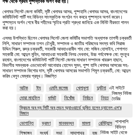
পক্ষ থেকে প্রথম পুষ্পস্তবক অর্পণ করা হয়।
খেলাঘর সিলেট জেলা কমিটি, সৃষ্টি খেলাঘর আসর, পুষ্পহাসি খেলাঘর আসর, বাংলাদেশের
কমিউিনিস্ট পার্টি সহ বিভিন্ন সাংস্কৃতিক সংগঠন গন কবরে পুষ্পস্তব অপর্ন করেন।
পুষ্পস্তব অর্পন শেষে বীর শহীদের স্মৃতির প্রতি শ্রদ্ধা জানিয়ে এক মিনিট নীরবতা পালন
করা হয়।
এসময় উপস্থিত ছিলেন খেলাঘর সিলেট জেলা কমিটির সভাপতি অধ্যাপক তাপসী চক্রবর্তী
লিপি, সাধারণ সম্পাদক তপন চৌধুরী, সম্পাদক ও জাতীয় পরিষদের সদস্য কবি সিরাজ
উদ্দিন শিরুল, রুদ্র চক্রবর্তী, সহকারী আবহাওয়াবীদ শাহ মো: সজিব হোসাইন, পেশাগত
সহকারী মো: আব্দুল মুহিদ, আবহাওয়া সহকারী নিলয় দেবনাথ, উচ্চ পর্যবেক্ষক মো: লুৎফুর
রহমান, বাংলাদেশের কমিউনিস্ট পার্টি সিলেট জেলার সাধারণ সম্পাদক খায়রুল হাছান,
বিভাগীয় সমন্বয়ক এডভোকেট আনোয়ার হোসেন সুমন, পুষ্প হাসি খেলাঘর আসরের সহ-
সাধারণ সম্পাদক কিশোর দাস, সৃষ্টি খেলাঘর আসরের সভাপতি শিমুল চক্রবর্তী, মো: আব্দুল
করিম বেলুন মেম্বার প্রমূখ। বিজ্ঞপ্তি
আটক
ঈদ
এমসি কলেজ
খেলাধুলা
দুর্ঘটনা
এই সাইটে
নিজম্ব নিউজ
দোয়া মাহফিল
ধর্মঘট
নিখোঁজ
নির্বাচন
নিহত
তৈরির
ফ্রিডম অব দ্য সিটি অব লন্ডন অ্যাওয়ার্ডে ভূষিত হলেন চ্যানেল এস'র
মিজান
পাশাপাশি
ভোগান্তি
ভ্রমণ
মানববন্ধন
মামলা
রেমিট্যান্স
বিভিন্ন
নিউজ সাইট থেকে
শিক্ষাঙ্গন
সংঘর্ষ
সভা
সাদাপাথর
হজ