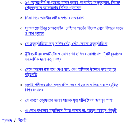
১৭ বছরের দীর্ঘ সংগ্রামের ফসল জুলাই-আগস্টের অভ্যুত্থান: সিলেট
প্রেসক্লাবে আলোচনায় সিসিক প্রশাসক
ভিসা নিয়ে ভারতীয় হাইকমিশনের সতর্কবার্তা
সুনামগঞ্জে তীব্র লোডশেডিং, চাহিদার অর্ধেক বিদ্যুৎ পেয়ে বিপাকে সাড়ে
৪ লাখ গ্রাহক
যে ডকুমেন্টারিতে আবু সাঈদ নেই, সেটা কোনো ডকুমেন্টারি না
ইন্টারনেট ব্ল্যাকআউটেও থামেনি শেখ হাসিনার যোগাযোগ, ট্রাইব্যুনালের
ফরেনসিক দলে নতুন তথ্য
দেশে আসেন রাজপথে দেখা হবে, শেখ হাসিনার উদ্দেশে ভারপ্রাপ্ত
রাষ্ট্রপতি
জুলাই শহীদের নামে স্কলারশিপ দেবে শাহজালাল বিজ্ঞান ও প্রযুক্তি
বিশ্ববিদ্যালয়
যে কারণে গ্রেফতার হলেন সাবেক যুগ্ম সচিব সৈয়দ জগলুল পাশা
এ দেশে কখনোই ফ্যাসিবাদ ফিরে আসবে না: আব্দুল কাইয়ুম চৌধুরী
প্রচ্ছদ
/
সিলেট