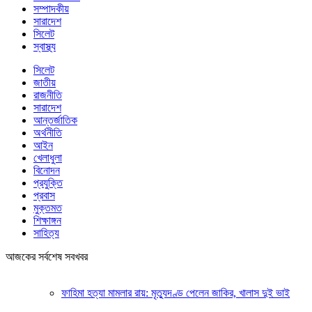
সম্পাদকীয়
সারাদেশ
সিলেট
স্বাস্থ্য
সিলেট
জাতীয়
রাজনীতি
সারাদেশ
আন্তর্জাতিক
অর্থনীতি
আইন
খেলাধুলা
বিনোদন
প্রযুক্তি
প্রবাস
মুক্তমত
শিক্ষাঙ্গন
সাহিত্য
আজকের সর্বশেষ সবখবর
ফাহিমা হত্যা মামলার রায়: মৃত্যুদণ্ড পেলেন জাকির, খালাস দুই ভাই