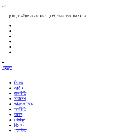
বুধবার , ৫ এপ্রিল ২০২৩, ২৫শে শ্রাবণ, ১৪৩৩ বঙ্গাব্দ, রাত ১২:৪০
প্রচ্ছদ
সিলেট
জাতীয়
রাজনীতি
সারাদেশ
আন্তর্জাতিক
অর্থনীতি
আইন
খেলাধুলা
বিনোদন
প্রযুক্তি