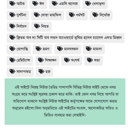
আটক
ঈদ
এমসি কলেজ
খেলাধুলা
দুর্ঘটনা
দোয়া মাহফিল
ধর্মঘট
নিখোঁজ
নির্বাচন
নিহত
ফ্রিডম অব দ্য সিটি অব লন্ডন অ্যাওয়ার্ডে ভূষিত হলেন চ্যানেল এস'র মিজান
ভোগান্তি
ভ্রমণ
মানববন্ধন
মামলা
রেমিট্যান্স
শিক্ষাঙ্গন
সংঘর্ষ
সভা
সাদাপাথর
হজ
এই সাইটে নিজম্ব নিউজ তৈরির পাশাপাশি বিভিন্ন নিউজ সাইট থেকে খবর
সংগ্রহ করে সংশ্লিষ্ট সূত্রসহ প্রকাশ করে থাকি। তাই কোন খবর নিয়ে আপত্তি বা
অভিযোগ থাকলে সংশ্লিষ্ট নিউজ সাইটের কর্তৃপক্ষের সাথে যোগাযোগ করার
অনুরোধ রইলো।বিনা অনুমতিতে এই সাইটের সংবাদ, আলোকচিত্র অডিও ও
ভিডিও ব্যবহার করা বেআইনি।