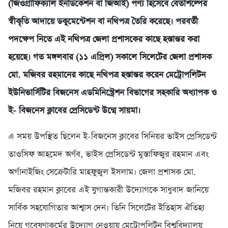
(জিওগ্রাফিক্যাল ইনডিকেশন বা জিআই) পণ্য হিসেবে বেতশিল্পের
স্বীকৃতি আদায়ে ডকুমেন্টেশন বা নথিপত্র তৈরি করেছে। পরবর্তী
পদক্ষেপ নিতে এই নথিপত্র জেলা প্রশাসকের কাছে হস্তান্তর করা
হয়েছে। গত মঙ্গলবার (১১ এপ্রিল) সকালে সিলেটের জেলা প্রশাসক
মো. মজিবর রহমানের কাছে নথিপত্র হস্তান্তর করেন মেট্রোপলিটন
ইউনিভার্সিটির বিজনেস এডমিনিস্ট্রেশন বিভাগের সহকারি অধ্যাপক ও
ই- বিজনেস ক্লাবের প্রেসিডেন্ট উম্মে সায়মা।
এ সময় উপস্থিত ছিলেন ই-বিজনেস ক্লাবের সিনিয়র ভাইস প্রেসিডেন্ট
তাওসিফ আহমেদ অর্ণব, ভাইস প্রেসিডেন্ট মুস্তাফিজুর রহমান এবং
অর্গানাইজিং সেক্রেটারি মাহফুজুল ইসলাম। জেলা প্রশাসক মো.
মজিবর রহমান ক্লাবের এই যুগান্তকারী উদ্যোগকে সাধুবাদ জানিয়ে
সার্বিক সহযোগিতার আশ্বাস দেন। তিনি সিলেটের ইতিহাস ঐতিহ্য
নিয়ে গবেষণাকর্মের উদ্যোগ নেওয়ায় মেট্রোপলিটন বিশ্ববিদ্যালয়