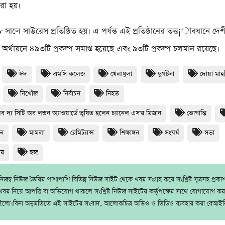
রা হয়।
৮ সালে সাউরেস প্রতিষ্ঠিত হয়। এ পর্যন্ত এই প্রতিষ্ঠানের তত্ত¡াবধানে দে
থার অর্থায়নে ৪৯৩টি প্রকল্প সমাপ্ত হয়েছে এবং ৯৩টি প্রকল্প চলমান রয়েছে।
ঈদ
এমসি কলেজ
খেলাধুলা
দুর্ঘটনা
দোয়া মা
নিখোঁজ
নির্বাচন
নিহত
অব দ্য সিটি অব লন্ডন অ্যাওয়ার্ডে ভূষিত হলেন চ্যানেল এস'র মিজান
ভোগান্তি
ধন
মামলা
রেমিট্যান্স
শিক্ষাঙ্গন
সংঘর্ষ
সভা
থর
হজ
জম্ব নিউজ তৈরির পাশাপাশি বিভিন্ন নিউজ সাইট থেকে খবর সংগ্রহ করে সংশ্লিষ্ট সূত্রসহ প্রক
বর নিয়ে আপত্তি বা অভিযোগ থাকলে সংশ্লিষ্ট নিউজ সাইটের কর্তৃপক্ষের সাথে যোগাযোগ ক
ইলো।বিনা অনুমতিতে এই সাইটের সংবাদ, আলোকচিত্র অডিও ও ভিডিও ব্যবহার করা বেআইন