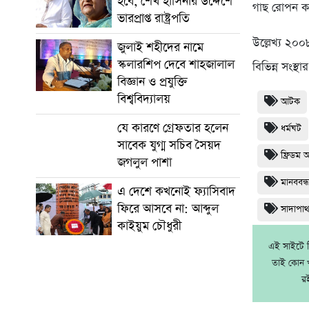
হবে, শেখ হাসিনার উদ্দেশে
গাছ রোপন ক
ভারপ্রাপ্ত রাষ্ট্রপতি
উল্লেখ্য ২০০
জুলাই শহীদের নামে
স্কলারশিপ দেবে শাহজালাল
বিভিন্ন সংস্
বিজ্ঞান ও প্রযুক্তি
বিশ্ববিদ্যালয়
আটক
যে কারণে গ্রেফতার হলেন
ধর্মঘট
সাবেক যুগ্ম সচিব সৈয়দ
ফ্রিডম 
জগলুল পাশা
মানববন্
এ দেশে কখনোই ফ্যাসিবাদ
ফিরে আসবে না: আব্দুল
সাদাপা
কাইয়ুম চৌধুরী
এই সাইটে নি
তাই কোন খ
র