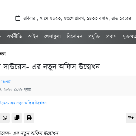
রবিবার , ৭ মে ২০২৩, ২৩শে শ্রাবণ, ১৪৩৩ বঙ্গাব্দ, রাত ১২:৫৫
ক
অর্থনীতি
আইন
খেলাধুলা
বিনোদন
প্রযুক্তি
প্রবাস
মুক্তম
ঙ্গন
ে সাউরেস- এর নতুন অফিস উদ্বোধন
ক রিপোর্ট
৭, ২০২৩ ১১:২৮ পূর্বাহ্ণ
ফ+
উরেস- এর নতুন অফিস উদ্বোধন