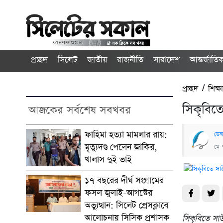
প্রচ্ছদ
সিলেট
জাতীয়
রাজনীতি
সারাদেশ
আন্তর্জাতি
প্রচ্ছদ
/
শিক্ষা
সিকৃবিত
আজকের সর্বশেষ সবখবর
ফাহিমা হত্যা মামলার রায়:
ডেস্
মৃত্যুদণ্ড পেলেন জাকির,
মে 
খালাস দুই ভাই
১৭ বছরের দীর্ঘ সংগ্রামের
ফসল জুলাই-আগস্টের
অভ্যুত্থান: সিলেট প্রেসক্লাবে
আলোচনায় সিসিক প্রশাসক
সিকৃবিতে সা