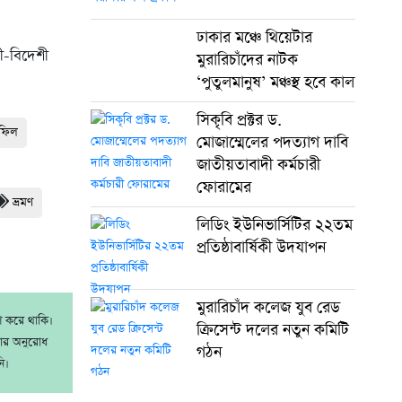
ঢাকার মঞ্চে থিয়েটার
শী-বিদেশী
মুরারিচাঁদের নাটক
‘পুতুলমানুষ’ মঞ্চস্থ হবে কাল
সিকৃবি প্রক্টর ড.
হফিল
মোজাম্মেলের পদত্যাগ দাবি
জাতীয়তাবাদী কর্মচারী
ফোরামের
ভ্রমণ
লিডিং ইউনিভার্সিটির ২২তম
প্রতিষ্ঠাবার্ষিকী উদযাপন
মুরারিচাঁদ কলেজ যুব রেড
াশ করে থাকি।
ক্রিসেন্ট দলের নতুন কমিটি
রার অনুরোধ
গঠন
ি।