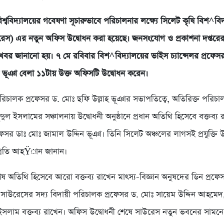
িশ্ববিদ্যালয়ের গবেষণা সূচারুভাবে পরিচালনার লক্ষ্যে সিলেট কৃষি বিশ^বিদ্
উরেস) এর নতুন অফিস উদ্বোধন করা হয়েছে। জনসংযোগ ও প্রকাশনা দপ্তর
এ খবর জানানো হয়। ৭ মে রবিবার বিশ^বিদ্যালয়ের ভাইস চ্যান্সেলর প্রফেস
ন ভূঞা বেলা ১১টায় উক্ত অফিসটি উদ্বোধন করেন।
িচালক প্রফেসর ড. মোঃ ছফি উল্লাহ ভূঞার সভাপতিত্বে, অতিরিক্ত পরিচা
দুল ইসলামের সঞ্চালনায় উদ্বোধনী অনুষ্ঠানে প্রধান অতিথি হিসেবে বক্তব্য
্রফেসর ডাঃ মোঃ জামাল উদ্দিন ভূঞা। তিনি সিলেট অঞ্চলের লাগসই প্রযুক্তি উ
্রতি আহŸান জানান।
শেষ অতিথি হিসেবে আরো বক্তব্য রাখেন মাৎস্য-বিজ্ঞান অনুষদের ডিন প্রফে
ুন্ড, সাউরেসের সদ্য বিদায়ী পরিচালক প্রফেসর ড. মোঃ সায়েম উদ্দিন আহমেদ, র
সলাম বক্তব্য রাখেন। অফিস উদ্বোধনী শেষে সাউরেস নতুন ভবনের সামনে দ