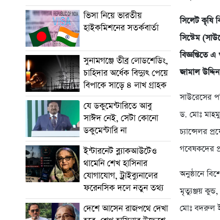
ভিসা নিয়ে ভারতীয়
সিলেট কৃষি ব
হাইকমিশনের সতর্কবার্তা
সিস্টেম (সা
বিজ্ঞপ্তিতে 
সুনামগঞ্জে তীব্র লোডশেডিং,
জামাল উদ্দি
চাহিদার অর্ধেক বিদ্যুৎ পেয়ে
বিপাকে সাড়ে ৪ লাখ গ্রাহক
সাউরেসের পর
যে ডকুমেন্টারিতে আবু
ড. মোঃ মাহমু
সাঈদ নেই, সেটা কোনো
ডকুমেন্টারি না
চ্যান্সেলর প
গবেষকদের প
ইন্টারনেট ব্ল্যাকআউটেও
থামেনি শেখ হাসিনার
অনুষ্ঠানে বি
যোগাযোগ, ট্রাইব্যুনালের
ফরেনসিক দলে নতুন তথ্য
মৃত্যুঞ্জয় ক
দেশে আসেন রাজপথে দেখা
মোঃ বদরুল ই