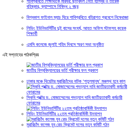
শাবিপ্রবিতে শিক্ষার্থীকে মারধর: ছাত্রদল নেতা হাসিবুর ও তারেক
বহিষ্কার, ক্যাম্পাসে নিষিদ্ধ ২ বছর
বিশ্বকাপ ফাইনাল ম্যাচ ঘিরে শাবিপ্রবিতে বহিরাগত প্রবেশে নিষেধাজ্ঞা
লিডিং ইউনিভার্সিটির দুই বাসের সংঘর্ষ, আহত অফিস স্টাফসহ কয়েক
শিক্ষার্থী
এমসি কলেজে জুলাই শহিদ দিবসে স্মরণ সভা অনুষ্ঠিত
এই সপ্তাহের পাঠকপ্রিয়
জাতীয় বিশ্ববিদ্যালয়ের ভর্তি পরীক্ষার ফল প্রকাশ
ঢাকার মঞ্চে থিয়েটার মুরারিচাঁদের নাটক ‘পুতুলমানুষ’ মঞ্চস্থ হবে কাল
সিকৃবি প্রক্টর ড. মোজাম্মেলের পদত্যাগ দাবি জাতীয়তাবাদী কর্মচারী
ফোরামের
লিডিং ইউনিভার্সিটির ২২তম প্রতিষ্ঠাবার্ষিকী উদযাপন
মুরারিচাঁদ কলেজ যুব রেড ক্রিসেন্ট দলের নতুন কমিটি গঠন