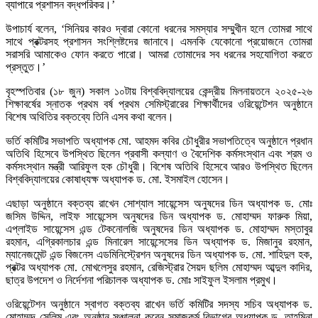
ব্যাপারে প্রশাসন বদ্ধপরিকর।’
উপাচার্য বলেন, ‘সিনিয়র কারও দ্বারা কোনো ধরনের সমস্যার সম্মুখীন হলে তোমরা সাথে
সাথে প্রক্টরসহ প্রশাসন সংশ্লিষ্টদের জানাবে। এমনকি যেকোনো প্রয়োজনে তোমরা
সরাসরি আমাকেও ফোন করতে পারো। আমরা তোমাদের সব ধরনের সহযোগিতা করতে
প্রস্তুত।’
বৃহস্পতিবার (১৮ জুন) সকাল ১০টায় বিশ্ববিদ্যালয়ের কেন্দ্রীয় মিলনায়তনে ২০২৫-২৬
শিক্ষাবর্ষের স্নাতক প্রথম বর্ষ প্রথম সেমিস্ট্রারের শিক্ষার্থীদের ওরিয়েন্টেশন অনুষ্ঠানে
বিশেষ অথিতির বক্তব্যে তিনি এসব কথা বলেন।
ভর্তি কমিটির সভাপতি অধ্যাপক মো. আহমদ কবির চৌধুরীর সভাপতিত্বে অনুষ্ঠানে প্রধান
অতিথি হিসেবে উপস্থিত ছিলেন প্রবাসী কল্যাণ ও বৈদেশিক কর্মসংস্থান এবং শ্রম ও
কর্মসংস্থান মন্ত্রী আরিফুল হক চৌধুরী। বিশেষ অতিথি হিসেবে আরও উপস্থিত ছিলেন
বিশ্ববিদ্যালয়ের কোষাধ্যক্ষ অধ্যাপক ড. মো. ইসমাইল হোসেন।
এছাড়া অনুষ্ঠানে বক্তব্য রাখেন সোশ্যাল সায়েন্সেস অনুষদের ডিন অধ্যাপক ড. মোঃ
জসিম উদ্দিন, লাইফ সায়েন্সেস অনুষদের ডিন অধ্যাপক ড. মোহাম্মদ ফারুক মিয়া,
এপ্লাইড সায়েন্সেস এন্ড টেকনোলজি অনুষদের ডিন অধ্যাপক ড. মোহাম্মদ মস্তাবুর
রহমান, এগ্রিকালচার এন্ড মিনারেল সায়েন্সেসের ডিন অধ্যাপক ড. মিজানুর রহমান,
ম্যানেজমেন্ট এন্ড বিজনেস এডমিনিস্ট্রেশন অনুষদের ডিন অধ্যাপক ড. মো. শাহিদুল হক,
প্রক্টর অধ্যাপক মো. মোখলেসুর রহমান, রেজিস্ট্রার সৈয়দ ছলিম মোহাম্মদ আব্দুল কাদির,
ছাত্র উপদেশ ও নির্দেশনা পরিচালক অধ্যাপক ড. মোঃ সাইফুল ইসলাম প্রমুখ।
ওরিয়েন্টেশন অনুষ্ঠানে স্বাগত বক্তব্য রাখেন ভর্তি কমিটির সদস্য সচিব অধ্যাপক ড.
মোহাম্মদ সেলিম এবং অনুষ্ঠান সঞ্চালনা করেন সমাজকর্ম বিভাগের অধ্যাপক ড. তাহমিনা