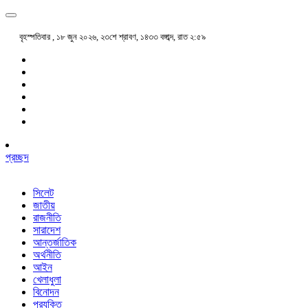
বৃহস্পতিবার , ১৮ জুন ২০২৬, ২৩শে শ্রাবণ, ১৪৩৩ বঙ্গাব্দ, রাত ২:৫৯
প্রচ্ছদ
সিলেট
জাতীয়
রাজনীতি
সারাদেশ
আন্তর্জাতিক
অর্থনীতি
আইন
খেলাধুলা
বিনোদন
প্রযুক্তি