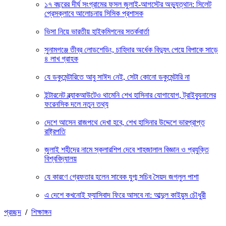
১৭ বছরের দীর্ঘ সংগ্রামের ফসল জুলাই-আগস্টের অভ্যুত্থান: সিলেট
প্রেসক্লাবে আলোচনায় সিসিক প্রশাসক
ভিসা নিয়ে ভারতীয় হাইকমিশনের সতর্কবার্তা
সুনামগঞ্জে তীব্র লোডশেডিং, চাহিদার অর্ধেক বিদ্যুৎ পেয়ে বিপাকে সাড়ে
৪ লাখ গ্রাহক
যে ডকুমেন্টারিতে আবু সাঈদ নেই, সেটা কোনো ডকুমেন্টারি না
ইন্টারনেট ব্ল্যাকআউটেও থামেনি শেখ হাসিনার যোগাযোগ, ট্রাইব্যুনালের
ফরেনসিক দলে নতুন তথ্য
দেশে আসেন রাজপথে দেখা হবে, শেখ হাসিনার উদ্দেশে ভারপ্রাপ্ত
রাষ্ট্রপতি
জুলাই শহীদের নামে স্কলারশিপ দেবে শাহজালাল বিজ্ঞান ও প্রযুক্তি
বিশ্ববিদ্যালয়
যে কারণে গ্রেফতার হলেন সাবেক যুগ্ম সচিব সৈয়দ জগলুল পাশা
এ দেশে কখনোই ফ্যাসিবাদ ফিরে আসবে না: আব্দুল কাইয়ুম চৌধুরী
প্রচ্ছদ
/
শিক্ষাঙ্গন