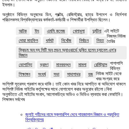
ইসলাম।
অনুষ্ঠানে বিভিন্ন অনুষদের ডিন, প্রক্টর, রেজিস্ট্রার, ছাত্র উপদেশ ও নির্দেশনা
পরিচালকসহ বিশ্ববিদ্যালয়ের কর্মকর্তা-কর্মচারী ও শিক্ষার্থীরা উপস্থিত ছিলেন।
আটক
ঈদ
এমসি কলেজ
খেলাধুলা
দুর্ঘটনা
এই সাইটে
নিজম্ব নিউজ
দোয়া মাহফিল
ধর্মঘট
নিখোঁজ
নির্বাচন
নিহত
তৈরির
ফ্রিডম অব দ্য সিটি অব লন্ডন অ্যাওয়ার্ডে ভূষিত হলেন চ্যানেল এস'র
মিজান
পাশাপাশি
ভোগান্তি
ভ্রমণ
মানববন্ধন
মামলা
রেমিট্যান্স
বিভিন্ন
নিউজ সাইট থেকে
শিক্ষাঙ্গন
সংঘর্ষ
সভা
সাদাপাথর
হজ
খবর সংগ্রহ করে
সংশ্লিষ্ট সূত্রসহ প্রকাশ করে থাকি। তাই কোন খবর নিয়ে আপত্তি বা অভিযোগ থাকলে
সংশ্লিষ্ট নিউজ সাইটের কর্তৃপক্ষের সাথে যোগাযোগ করার অনুরোধ রইলো।বিনা
অনুমতিতে এই সাইটের সংবাদ, আলোকচিত্র অডিও ও ভিডিও ব্যবহার করা বেআইনি।
শিক্ষাঙ্গন সর্বশেষ
জুলাই শহীদের নামে স্কলারশিপ দেবে শাহজালাল বিজ্ঞান ও প্রযুক্তি
বিশ্ববিদ্যালয়