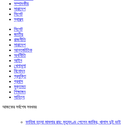
সম্পাদকীয়
সারাদেশ
সিলেট
স্বাস্থ্য
সিলেট
জাতীয়
রাজনীতি
সারাদেশ
আন্তর্জাতিক
অর্থনীতি
আইন
খেলাধুলা
বিনোদন
প্রযুক্তি
প্রবাস
মুক্তমত
শিক্ষাঙ্গন
সাহিত্য
আজকের সর্বশেষ সবখবর
ফাহিমা হত্যা মামলার রায়: মৃত্যুদণ্ড পেলেন জাকির, খালাস দুই ভাই