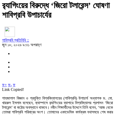
র‌্যাগিংয়ের বিরুদ্ধে ‘জিরো টলারেন্স’ ঘোষণা
শাবিপ্রবি উপাচার্যের
শাবিপ্রবি প্রতিনিধি ::
জুন ১৮, ২০২৬ ৯:৩১ অপরাহ্ণ
ফ+
ফ-
ফ
Link Copied!
শাহজালাল বিজ্ঞান ও প্রযুক্তি বিশ্ববিদ্যালয়ের (শাবিপ্রবি) উপাচার্য অধ্যাপক ড. মো.
খায়রুল ইসলাম বলেছেন, ক্যাম্পাসে র‍্যাগিংয়ের ব্যাপারে বিশ্ববিদ্যালয় প্রশাসন ‘জিরো
টলারেন্স’ বা কঠোর অবস্থানে থাকবে। নবীন শিক্ষার্থীদের উদ্দেশে তিনি বলেন, ‘আজ থেকে
তোমরা শাবিপ্রবি পরিবারের অংশ। তোমাদের একাডেমিক কার্যক্রম যথাসময়ে শেষ করার