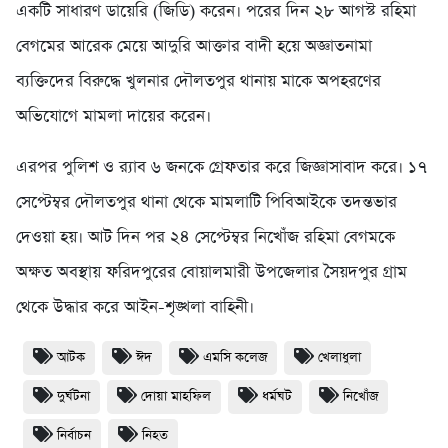
একটি সাধারণ ডায়েরি (জিডি) করেন। পরের দিন ২৮ আগস্ট রহিমা
বেগমের আরেক মেয়ে আদুরি আক্তার বাদী হয়ে অজ্ঞাতনামা
ব্যক্তিদের বিরুদ্ধে খুলনার দৌলতপুর থানায় মাকে অপহরণের
অভিযোগে মামলা দায়ের করেন।
এরপর পুলিশ ও র‌্যাব ৬ জনকে গ্রেফতার করে জিজ্ঞাসাবাদ করে। ১৭
সেপ্টেম্বর দৌলতপুর থানা থেকে মামলাটি পিবিআইকে তদন্তভার
দেওয়া হয়। আট দিন পর ২৪ সেপ্টেম্বর নিখোঁজ রহিমা বেগমকে
অক্ষত অবস্থায় ফরিদপুরের বোয়ালমারী উপজেলার সৈয়দপুর গ্রাম
থেকে উদ্ধার করে আইন-শৃঙ্খলা বাহিনী।
আটক
ঈদ
এমসি কলেজ
খেলাধুলা
দুর্ঘটনা
দোয়া মাহফিল
ধর্মঘট
নিখোঁজ
নির্বাচন
নিহত