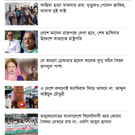
ফাহিমা হত্যা মামলার রায়: মৃত্যুদণ্ড পেলেন জাকির,
খালাস দুই ভাই
দেশে আসেন রাজপথে দেখা হবে, শেখ হাসিনার
উদ্দেশে ভারপ্রাপ্ত রাষ্ট্রপতি
যে কারণে গ্রেফতার হলেন সাবেক যুগ্ম সচিব সৈয়দ
জগলুল পাশা
এ দেশে কখনোই ফ্যাসিবাদ ফিরে আসবে না: আব্দুল
কাইয়ুম চৌধুরী
অভ্যুত্থানোত্তর বাংলাদেশে সিলেটবাসী আর কোনো
বৈষম্য দেখতে চায় না: এমপি আবুল হাসান