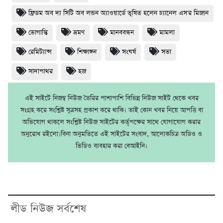
ফ্রিডম অব দ্য সিটি অব লন্ডন অ্যাওয়ার্ডে ভূষিত হলেন চ্যানেল এস'র মিজান
ভোগান্তি
ভ্রমণ
মানববন্ধন
মামলা
রেমিট্যান্স
শিক্ষাঙ্গন
সংঘর্ষ
সভা
সাদাপাথর
হজ
এই সাইটে নিজম্ব নিউজ তৈরির পাশাপাশি বিভিন্ন নিউজ সাইট থেকে খবর
সংগ্রহ করে সংশ্লিষ্ট সূত্রসহ প্রকাশ করে থাকি। তাই কোন খবর নিয়ে আপত্তি বা
অভিযোগ থাকলে সংশ্লিষ্ট নিউজ সাইটের কর্তৃপক্ষের সাথে যোগাযোগ করার
অনুরোধ রইলো।বিনা অনুমতিতে এই সাইটের সংবাদ, আলোকচিত্র অডিও ও
ভিডিও ব্যবহার করা বেআইনি।
লীড নিউজ সর্বশেষ