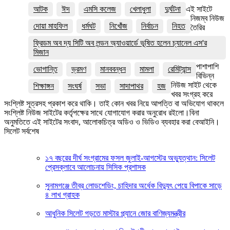
আটক
ঈদ
এমসি কলেজ
খেলাধুলা
দুর্ঘটনা
এই সাইটে
নিজম্ব নিউজ
দোয়া মাহফিল
ধর্মঘট
নিখোঁজ
নির্বাচন
নিহত
তৈরির
ফ্রিডম অব দ্য সিটি অব লন্ডন অ্যাওয়ার্ডে ভূষিত হলেন চ্যানেল এস'র
মিজান
পাশাপাশি
ভোগান্তি
ভ্রমণ
মানববন্ধন
মামলা
রেমিট্যান্স
বিভিন্ন
নিউজ সাইট থেকে
শিক্ষাঙ্গন
সংঘর্ষ
সভা
সাদাপাথর
হজ
খবর সংগ্রহ করে
সংশ্লিষ্ট সূত্রসহ প্রকাশ করে থাকি। তাই কোন খবর নিয়ে আপত্তি বা অভিযোগ থাকলে
সংশ্লিষ্ট নিউজ সাইটের কর্তৃপক্ষের সাথে যোগাযোগ করার অনুরোধ রইলো।বিনা
অনুমতিতে এই সাইটের সংবাদ, আলোকচিত্র অডিও ও ভিডিও ব্যবহার করা বেআইনি।
সিলেট সর্বশেষ
১৭ বছরের দীর্ঘ সংগ্রামের ফসল জুলাই-আগস্টের অভ্যুত্থান: সিলেট
প্রেসক্লাবে আলোচনায় সিসিক প্রশাসক
সুনামগঞ্জে তীব্র লোডশেডিং, চাহিদার অর্ধেক বিদ্যুৎ পেয়ে বিপাকে সাড়ে
৪ লাখ গ্রাহক
আধুনিক সিলেট গড়তে মাস্টার প্ল্যানে জোর বাণিজ্যমন্ত্রীর