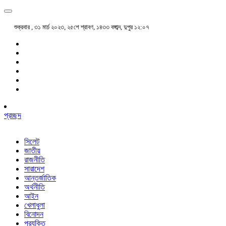
শুক্রবার , ৩১ মার্চ ২০২৩, ২৫শে শ্রাবণ, ১৪৩৩ বঙ্গাব্দ, দুপুর ১২:০৭
প্রচ্ছদ
সিলেট
জাতীয়
রাজনীতি
সারাদেশ
আন্তর্জাতিক
অর্থনীতি
আইন
খেলাধুলা
বিনোদন
প্রযুক্তি