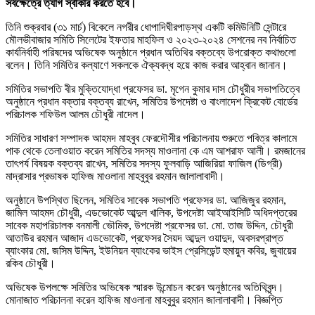
সর্বক্ষেত্রে ত্যাগ স্বীকার করতে হবে।
তিনি শুক্রবার (৩১ মার্চ) বিকেলে নগরীর ধোপাদিঘীরপাড়স্থ একটি কমিউনিটি সেন্টারে
মৌলভীবাজার সমিতি সিলেটের ইফতার মাহফিল ও ২০২৩-২০২৪ সেশনের নব নির্বাচিত
কার্যনির্বাহী পরিষদের অভিষেক অনুষ্ঠানে প্রধান অতিথির বক্তব্যে উপরোক্ত কথাগুলো
বলেন। তিনি সমিতির কল্যাণে সকলকে ঐক্যবদ্ধ হয়ে কাজ করার আহ্বান জানান।
সমিতির সভাপতি বীর মুক্তিযোদ্ধা প্রফেসর ডা. মৃগেন কুমার দাস চৌধুরীর সভাপতিত্বে
অনুষ্ঠানে প্রধান বক্তার বক্তব্য রাখেন, সমিতির উপদেষ্টা ও বাংলাদেশ ক্রিকেট বোর্ডের
পরিচালক শফিউল আলম চৌধুরী নাদেল।
সমিতির সাধারণ সম্পাদক আহমদ মাহবুব ফেরদৌসীর পরিচালনায় শুরুতে পবিত্র কালামে
পাক থেকে তেলাওয়াত করেন সমিতির সদস্য মাওলানা কে এম আশরাফ আলী। রমজানের
তাৎপর্য বিষয়ক বক্তব্য রাখেন, সমিতির সদস্য ফুলবাড়ি আজিরিয়া ফাজিল (ডিগ্রী)
মাদ্রাসার প্রভাষক হাফিজ মাওলানা মাহবুবুর রহমান জালালাবাদী।
অনুষ্ঠানে উপস্থিত ছিলেন, সমিতির সাবেক সভাপতি প্রফেসর ডা. আজিজুর রহমান,
জামিল আহমদ চৌধুরী, এডভোকেট আব্দুল খালিক, উপদেষ্টা আইআইসিটি অধিদপ্তরের
সাবেক মহাপরিচালক বনমালী ভৌমিক, উপদেষ্টা প্রফেসর ডা. মো. তাজ উদ্দিন, চৌধুরী
আতাউর রহমান আজাদ এডভোকেট, প্রফেসর সৈয়দ আব্দুল ওয়াদুদ, অবসরপ্রাপ্ত
ব্যাংকার মো. জসিম উদ্দিন, ইউনিয়ন ব্যাংকের ভাইস প্রেসিডেন্ট হুমায়ুন কবির, জুবায়ের
রকিব চৌধুরী।
অভিষেক উপলক্ষে সমিতির অভিষেক স্মারক উন্মোচন করেন অনুষ্ঠানের অতিথিবৃন্দ।
মোনাজাত পরিচালনা করেন হাফিজ মাওলানা মাহবুবুর রহমান জালালাবাদী। বিজ্ঞপ্তি