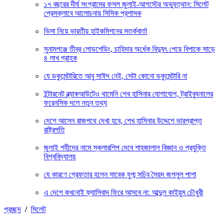
১৭ বছরের দীর্ঘ সংগ্রামের ফসল জুলাই-আগস্টের অভ্যুত্থান: সিলেট
প্রেসক্লাবে আলোচনায় সিসিক প্রশাসক
ভিসা নিয়ে ভারতীয় হাইকমিশনের সতর্কবার্তা
সুনামগঞ্জে তীব্র লোডশেডিং, চাহিদার অর্ধেক বিদ্যুৎ পেয়ে বিপাকে সাড়ে
৪ লাখ গ্রাহক
যে ডকুমেন্টারিতে আবু সাঈদ নেই, সেটা কোনো ডকুমেন্টারি না
ইন্টারনেট ব্ল্যাকআউটেও থামেনি শেখ হাসিনার যোগাযোগ, ট্রাইব্যুনালের
ফরেনসিক দলে নতুন তথ্য
দেশে আসেন রাজপথে দেখা হবে, শেখ হাসিনার উদ্দেশে ভারপ্রাপ্ত
রাষ্ট্রপতি
জুলাই শহীদের নামে স্কলারশিপ দেবে শাহজালাল বিজ্ঞান ও প্রযুক্তি
বিশ্ববিদ্যালয়
যে কারণে গ্রেফতার হলেন সাবেক যুগ্ম সচিব সৈয়দ জগলুল পাশা
এ দেশে কখনোই ফ্যাসিবাদ ফিরে আসবে না: আব্দুল কাইয়ুম চৌধুরী
প্রচ্ছদ
/
সিলেট