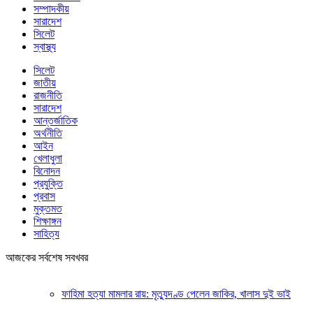
সম্পাদকীয়
সারাদেশ
সিলেট
স্বাস্থ্য
সিলেট
জাতীয়
রাজনীতি
সারাদেশ
আন্তর্জাতিক
অর্থনীতি
আইন
খেলাধুলা
বিনোদন
প্রযুক্তি
প্রবাস
মুক্তমত
শিক্ষাঙ্গন
সাহিত্য
আজকের সর্বশেষ সবখবর
ফাহিমা হত্যা মামলার রায়: মৃত্যুদণ্ড পেলেন জাকির, খালাস দুই ভাই