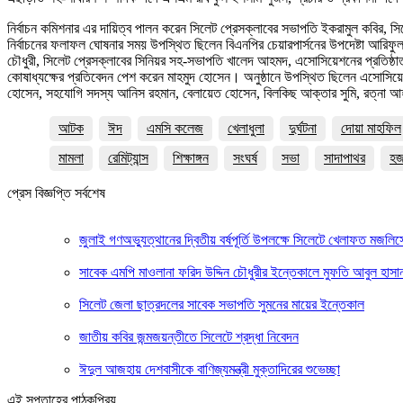
নির্বাচন কমিশনার এর দায়িত্ব পালন করেন সিলেট প্রেসক্লাবের সভাপতি ইকরামুল কবির, সি
নির্বাচনের ফলাফল ঘোষনার সময় উপস্থিত ছিলেন বিএনপির চেয়ারপার্সনের উপদেষ্টা আরি
চৌধুরী, সিলেট প্রেসক্লাবের সিনিয়র সহ-সভাপতি খালেদ আহমদ, এসোসিয়েশনের প্রতিষ্ঠা
কোষাধ্যক্ষের প্রতিবেদন পেশ করেন মাহমুদ হোসেন। অনুষ্ঠানে উপস্থিত ছিলেন এসোসিয়েশনে
হোসেন, সহযোগি সদস্য আনিস রহমান, বেলায়েত হোসেন, বিলকিছ আক্তার সুমি, রত্না আহম
আটক
ঈদ
এমসি কলেজ
খেলাধুলা
দুর্ঘটনা
দোয়া মাহফিল
মামলা
রেমিট্যান্স
শিক্ষাঙ্গন
সংঘর্ষ
সভা
সাদাপাথর
হ
প্রেস বিজ্ঞপ্তি সর্বশেষ
জুলাই গণঅভ্যুত্থানের দ্বিতীয় বর্ষপূর্তি উপলক্ষে সিলেটে খেলাফত মজলি
সাবেক এমপি মাওলানা ফরিদ উদ্দিন চৌধুরীর ইন্তেকালে মুফতি আবুল হা
সিলেট জেলা ছাত্রদলের সাবেক সভাপতি সুমনের মায়ের ইন্তেকাল
জাতীয় কবির জন্মজয়ন্তীতে সিলেটে শ্রদ্ধা নিবেদন
ঈদুল আজহায় দেশবাসীকে বাণিজ্যমন্ত্রী মুক্তাদিরের শুভেচ্ছা
এই সপ্তাহের পাঠকপ্রিয়