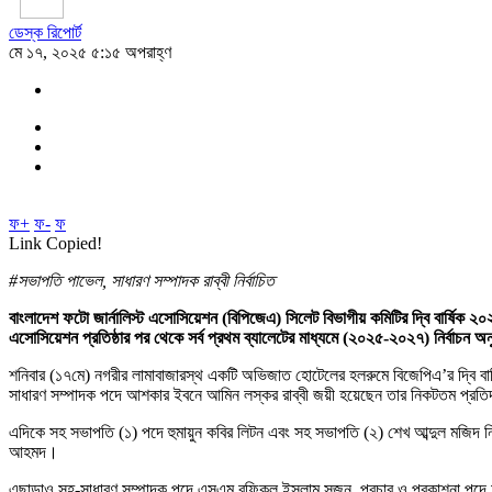
ডেস্ক রিপোর্ট
মে ১৭, ২০২৫ ৫:১৫ অপরাহ্ণ
ফ+
ফ-
ফ
Link Copied!
#সভাপতি পাভেল, সাধারণ সম্পাদক রাব্বী নির্বাচিত
বাংলাদেশ ফটো জার্নালিস্ট এসোসিয়েশন (বিপিজেএ) সিলেট বিভাগীয় কমিটির দ্বি বার্ষি
এসোসিয়েশন প্রতিষ্ঠার পর থেকে সর্ব প্রথম ব্যালেটের মাধ্যমে (২০২৫-২০২৭) নির্বাচন 
শনিবার (১৭মে) নগরীর লামাবাজারস্থ একটি অভিজাত হোটেলের হলরুমে বিজেপিএ’র দ্বি বার্ষ
সাধারণ সম্পাদক পদে আশকার ইবনে আমিন লস্কর রাব্বী জয়ী হয়েছেন তার নিকটতম প্রতিদ্ব
এদিকে সহ সভাপতি (১) পদে হুমায়ুন কবির লিটন এবং সহ সভাপতি (২) শেখ আব্দুল মজিদ নির
আহমদ।
এছাড়াও সহ-সাধারণ সম্পাদক পদে এসএম রফিকুল ইসলাম সুজন, প্রচার ও প্রকাশনা পদে আনো