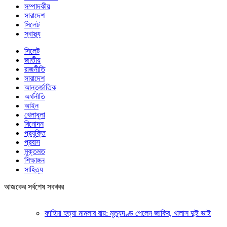
সম্পাদকীয়
সারাদেশ
সিলেট
স্বাস্থ্য
সিলেট
জাতীয়
রাজনীতি
সারাদেশ
আন্তর্জাতিক
অর্থনীতি
আইন
খেলাধুলা
বিনোদন
প্রযুক্তি
প্রবাস
মুক্তমত
শিক্ষাঙ্গন
সাহিত্য
আজকের সর্বশেষ সবখবর
ফাহিমা হত্যা মামলার রায়: মৃত্যুদণ্ড পেলেন জাকির, খালাস দুই ভাই