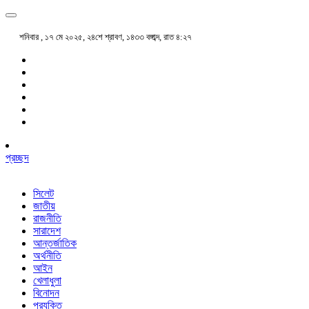
শনিবার , ১৭ মে ২০২৫, ২৪শে শ্রাবণ, ১৪৩৩ বঙ্গাব্দ, রাত ৪:২৭
প্রচ্ছদ
সিলেট
জাতীয়
রাজনীতি
সারাদেশ
আন্তর্জাতিক
অর্থনীতি
আইন
খেলাধুলা
বিনোদন
প্রযুক্তি