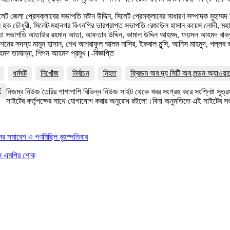
লেট জেলা প্রেসক্লাবের সভাপতি মঈন উদ্দিন, সিলেট প্রেসক্লাবের সাধারণ সম্পাদক মুহাম্মদ
ফুল হক চৌধুরী, সিলেট মহানগর বিএনপির ভারপ্রাপ্ত সভাপতি রেজাউল হাসান কয়েস লোদী, 
তা সভাপতি আতাউর রহমান আতা, আফতাব উদ্দিন, কামাল উদ্দিন আহমদ, ফয়সল আহমদ বাবলু ও ছ
র সদস্য মামুন হাসান, শেখ আশরাফুল আলম নাসির, ইকবাল মুন্সি, আনিস মাহমুদ, পল্লব ভট্ট
দ তামান্না, শিপন আহমদ প্রমুখ।-বিজ্ঞপ্তি
ধর্মঘট
নিখোঁজ
নির্বাচন
নিহত
ফ্রিডম অব দ্য সিটি অব লন্ডন অ্যাওয়া
জ
নিজম্ব নিউজ তৈরির পাশাপাশি বিভিন্ন নিউজ সাইট থেকে খবর সংগ্রহ করে সংশ্লিষ্ট সূ
সাইটের কর্তৃপক্ষের সাথে যোগাযোগ করার অনুরোধ রইলো।বিনা অনুমতিতে এই সাইটের 
সের সমাবেশ ও গণমিছিল বৃহস্পতিবার
সান এমপির শোক