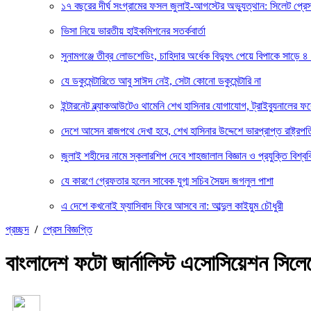
১৭ বছরের দীর্ঘ সংগ্রামের ফসল জুলাই-আগস্টের অভ্যুত্থান: সিলেট প্
ভিসা নিয়ে ভারতীয় হাইকমিশনের সতর্কবার্তা
সুনামগঞ্জে তীব্র লোডশেডিং, চাহিদার অর্ধেক বিদ্যুৎ পেয়ে বিপাকে সাড়ে ৪
যে ডকুমেন্টারিতে আবু সাঈদ নেই, সেটা কোনো ডকুমেন্টারি না
ইন্টারনেট ব্ল্যাকআউটেও থামেনি শেখ হাসিনার যোগাযোগ, ট্রাইব্যুনালের 
দেশে আসেন রাজপথে দেখা হবে, শেখ হাসিনার উদ্দেশে ভারপ্রাপ্ত রাষ্ট্রপত
জুলাই শহীদের নামে স্কলারশিপ দেবে শাহজালাল বিজ্ঞান ও প্রযুক্তি বিশ্বব
যে কারণে গ্রেফতার হলেন সাবেক যুগ্ম সচিব সৈয়দ জগলুল পাশা
এ দেশে কখনোই ফ্যাসিবাদ ফিরে আসবে না: আব্দুল কাইয়ুম চৌধুরী
প্রচ্ছদ
/
প্রেস বিজ্ঞপ্তি
বাংলাদেশ ফটো জার্নালিস্ট এসোসিয়েশন সিলেটে