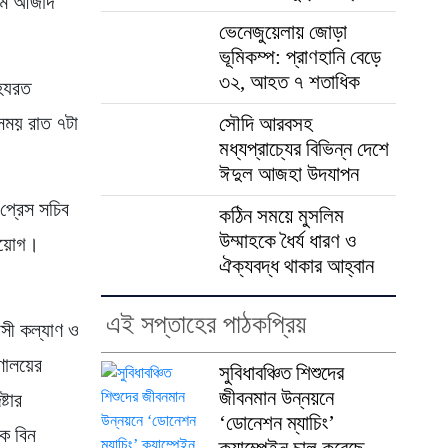
লাম আজাদ
ভেনেজুয়েলায় জোড়া
ভূমিকম্প: প্রাণহানি বেড়ে
৩২, আহত ৭ শতাধিক
 হযরত
 সময় রাত ৭টা
সৌদি আরবসহ
মধ্যপ্রাচ্যের বিভিন্ন দেশে
ঈদুল আজহা উদযাপন
 প্রেস সচিব
কঠিন সময়ে মুসলিম
উম্মাহকে ধৈর্য ধারণ ও
নিয়োগ।
ঐক্যবদ্ধ থাকার আহ্বান
এই সপ্তাহের পাঠকপ্রিয়
াসী কল্যাণ ও
রণালয়ের
সুবিধাবঞ্চিত শিশুদের
জীবনমান উন্নয়নে
্টার
‘ডোনেশন ম্যাচিং’
িক বিন
ক্যাম্পেইন চালু করেছে