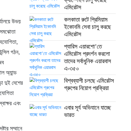
এমিরেটস
কলকাতা রুটে প্রিমিয়াম
র্যালয়ে উভয়
ইকোনমি সেবা চালু করছে
ও সমঝোতা
এমিরেটস
সহযোগিতা,
প্যারিস এয়ারশো’তে
ন্সিল গঠন,
এমিরেটস প্রদর্শন করলো
তাদের সর্বাধুনিক এয়ারবাস
অব
এ-৩৫০
াল অ্যান্ড
বিশ্বব্যাপী চলছে এমিরেটস
ড়া দুই দেশের
গ্রুপের নিয়োগ প্রক্রিয়া
সহযোগিতা
্বাক্ষর এবং
এবার সূর্য অভিযানে যাচ্ছে
ভারত
্টার সম্মানে