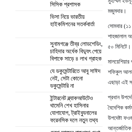
মুহাম্মদ ইউ
সিসিক প্রশাসক
মজুমদার।
ভিসা নিয়ে ভারতীয়
হাইকমিশনের সতর্কবার্তা
সোমবার (১১ 
শাহজালাল আন
সুনামগঞ্জে তীব্র লোডশেডিং,
৫০ মিনিটে।
চাহিদার অর্ধেক বিদ্যুৎ পেয়ে
বিপাকে সাড়ে ৪ লাখ গ্রাহক
মালয়েশিয়ার 
যে ডকুমেন্টারিতে আবু সাঈদ
শফিকুল আলম 
নেই, সেটা কোনো
এছাড়া এই স
ডকুমেন্টারি না
প্রধান উপদেষ
ইন্টারনেট ব্ল্যাকআউটেও
থামেনি শেখ হাসিনার
বৈদেশিক কর্ম
যোগাযোগ, ট্রাইব্যুনালের
উপদেষ্টা ফওজ
ফরেনসিক দলে নতুন তথ্য
আন্তর্জাতিক 