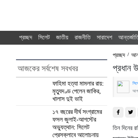
প্রচ্ছদ
সিলেট
জাতীয়
রাজনীতি
সারাদেশ
আন্তর্জা
প্রচ্ছদ
/
আন্
প্রধান 
আজকের সর্বশেষ সবখবর
ফাহিমা হত্যা মামলার রায়:
সিল
মৃত্যুদণ্ড পেলেন জাকির,
আগস
খালাস দুই ভাই
১৭ বছরের দীর্ঘ সংগ্রামের
ফসল জুলাই-আগস্টের
অভ্যুত্থান: সিলেট
তিন দিনের রা
প্রেসক্লাবে আলোচনায়