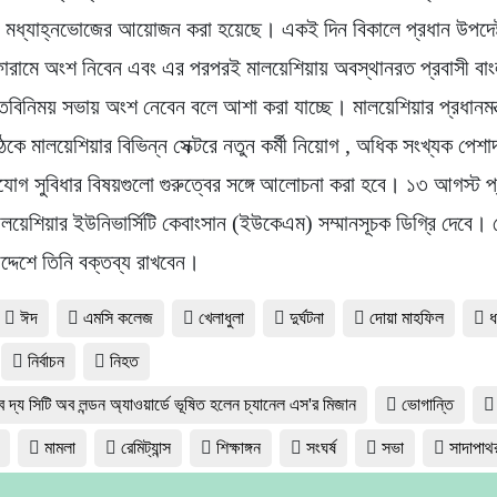
রীয় মধ্যাহ্নভোজের আয়োজন করা হয়েছে। একই দিন বিকালে প্রধান উপদেষ
োরামে অংশ নিবেন এবং এর পরপরই মালয়েশিয়ায় অবস্থানরত প্রবাসী বাং
মতবিনিময় সভায় অংশ নেবেন বলে আশা করা যাচ্ছে। মালয়েশিয়ার প্রধানমন্ত্
বৈঠকে মালয়েশিয়ার বিভিন্ন সেক্টরে নতুন কর্মী নিয়োগ , অধিক সংখ্যক পেশ
ুযোগ সুবিধার বিষয়গুলো গুরুত্বের সঙ্গে আলোচনা করা হবে। ১৩ আগস্ট প
মালয়েশিয়ার ইউনিভার্সিটি কেবাংসান (ইউকেএম) সম্মানসূচক ডিগ্রি দেবে। 
 উদ্দেশে তিনি বক্তব্য রাখবেন।
ঈদ
এমসি কলেজ
খেলাধুলা
দুর্ঘটনা
দোয়া মাহফিল
ধ
নির্বাচন
নিহত
 দ্য সিটি অব লন্ডন অ্যাওয়ার্ডে ভূষিত হলেন চ্যানেল এস'র মিজান
ভোগান্তি
মামলা
রেমিট্যান্স
শিক্ষাঙ্গন
সংঘর্ষ
সভা
সাদাপাথ