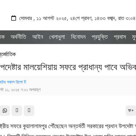
সোমবার , ১১ আগস্ট ২০২৫, ২৪শে শ্রাবণ, ১৪৩৩ বঙ্গাব্দ, রাত ৩:০৪
তিক
অর্থনীতি
আইন
খেলাধুলা
বিনোদন
প্রযুক্তি
প্রবাস
ম
তর্জাতিক
উপদেষ্টার মালয়েশিয়ায় সফরে প্রাধান্য পাবে অভি
েটের সকাল রিপো র্ট:
্ট ১১, ২০২৫ ৭:০১ অপরাহ্ণ
ফ+
ষ্ট্রীয় সফরে কুয়ালালামপুর পৌঁছেছেন অন্তর্বর্তী সরকারের প্রধান উপদেষ্ট