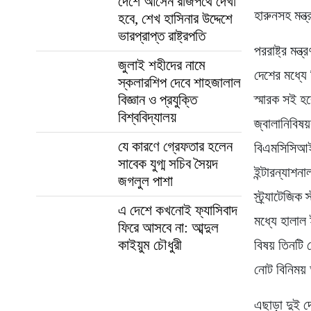
দেশে আসেন রাজপথে দেখা
হারুনসহ মন্ত
হবে, শেখ হাসিনার উদ্দেশে
ভারপ্রাপ্ত রাষ্ট্রপতি
পররাষ্ট্র মন
জুলাই শহীদের নামে
দেশের মধ্যে
স্কলারশিপ দেবে শাহজালাল
বিজ্ঞান ও প্রযুক্তি
স্মারক সই হ
বিশ্ববিদ্যালয়
জ্বালানিবি
যে কারণে গ্রেফতার হলেন
বিএমসিসিআই
সাবেক যুগ্ম সচিব সৈয়দ
ইন্টারন্যাশনা
জগলুল পাশা
স্ট্র্যাটেজ
এ দেশে কখনোই ফ্যাসিবাদ
মধ্যে হালাল 
ফিরে আসবে না: আব্দুল
কাইয়ুম চৌধুরী
বিষয় তিনটি 
নোট বিনিময় 
এছাড়া দুই দে