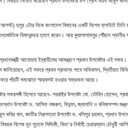
নূস। বিষয়টি নিশ্চিত করেছেন প্রধান উপদেষ্টার উপ প্রেস সচিব আবুল কা
আগস্ট) দুপুর ২টার দিকে বাংলাদেশ বিমানের একটি বিশেষ ফ্লাইটে তিনি
্তর্জাতিক বিমানবন্দরে ত্যাগ করেন। আর কুয়ালালামপুর পৌঁছান স্থানীয়
প্রধানমন্ত্রী আনোয়ার ইব্রাহীমের আমন্ত্রণে প্রধান উপদেষ্টার এই সফর।
জানিয়েছেন, এই সফরে প্রথম প্রাধান্য পাবে অভিবাসন, দ্বিতীয়ত বি
ফরে পাঁচটি সমঝোতা স্মারকসই হওয়ার সম্ভাবনা আছে।
্টার সফরসঙ্গী হিসেবে আছেন- পররাষ্ট্র উপদেষ্টা মো. তৌহিদ হোসেন, প্রব
সংস্থান উপদেষ্টা ড. আসিফ নজরুল, বিদ্যুৎ, জ্বালানি ও খনিজসম্পদ মন্ত্
ুল কবির খান, জাতীয় নিরাপত্তা উপদেষ্টা ড. খলিলুর রহমান, প্রধান উপদেষ
বিষয়ক বিশেষ দূত লুতফে সিদ্দিকী, বিডা’র নির্বাহী চেয়ারম্যান চৌধুরী আশ