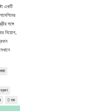
্টা একটি
লাদেশিদের
রীর সঙ্গে
াদার নিয়োগ,
্রধান
সেখানে
র্মঘট
ভ্রমণ
র
হজ