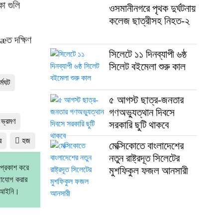
া গুলি
ওসমানীনগরে পৃথক দুর্ঘটনায়
কলেজ ছাত্রীসহ নিহত-২
æত দক্ষিণ
সিলেটে ১১ দিনব্যাপী ৬ষ্ঠ
সিলেট বইমেলা শুরু কাল
র্মঘট
৫ আগস্ট ছাত্র-জনতার
গণঅভ্যুত্থান দিবসে
ভ্রমণ
সরকারি ছুটি থাকবে
র
হজ
মেক্সিকোতে বাংলাদেশের
নতুন রাষ্ট্রদূত সিলেটের
 প্রকাশ করে
মুশফিকুল ফজল আনসারী
গাযোগ করার
বেআইনি।