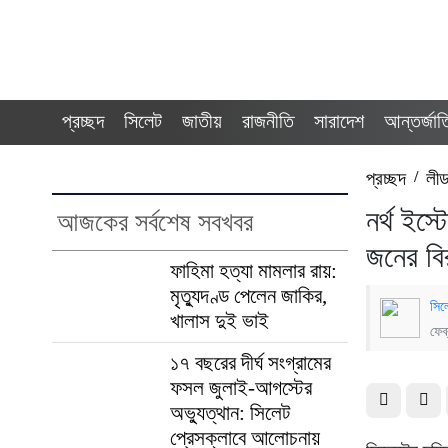
প্রচ্ছদ
সিলেট
জাতীয়
রাজনীতি
সারাদেশ
আন্তর্জা
প্রচ্ছদ
/
লী
নর্থ ইস্
আজকের সর্বশেষ সবখবর
জনের বির
ফাহিমা হত্যা মামলার রায়:
মৃত্যুদণ্ড পেলেন জাকির,
সিল
খালাস দুই ভাই
ফেব
১৭ বছরের দীর্ঘ সংগ্রামের
ফসল জুলাই-আগস্টের
অভ্যুত্থান: সিলেট
প্রেসক্লাবে আলোচনায়