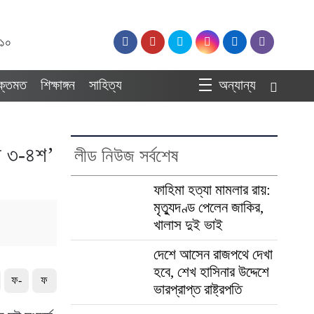
:১০
ুক্তমত
শিক্ষাঙ্গন
সাহিত্য
অন্যান্য
মা ৩-৪শ’
লীড নিউজ সর্বশেষ
ফাহিমা হত্যা মামলার রায়:
মৃত্যুদণ্ড পেলেন জাকির,
খালাস দুই ভাই
দেশে আসেন রাজপথে দেখা
হবে, শেখ হাসিনার উদ্দেশে
ফ-
ফ
ভারপ্রাপ্ত রাষ্ট্রপতি