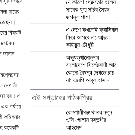
সৃষ্ট সংঘর্ষে
যে কারণে গ্রেফতার হলেন
সাবেক যুগ্ম সচিব সৈয়দ
ামলা দায়ের
জগলুল পাশা
 করেছেন।
এ দেশে কখনোই ফ্যাসিবাদ
েরের বিষয়টি
ফিরে আসবে না: আব্দুল
নস্টেবল
কাইয়ুম চৌধুরী
ে জানান
অভ্যুত্থানোত্তর
বাংলাদেশে সিলেটবাসী আর
কোনো বৈষম্য দেখতে চায়
মপ্লেক্সের
না: এমপি আবুল হাসান
ক নেপালী
 করা হয়। এ
এই সপ্তাহের পাঠকপ্রিয়
 এক পর্যায়ে
কোম্পানীগঞ্জ থানার নতুন
ারী কমিশনার
ওসি গোলাম দস্তগীর
আহমেদ
সহ কয়েকটি