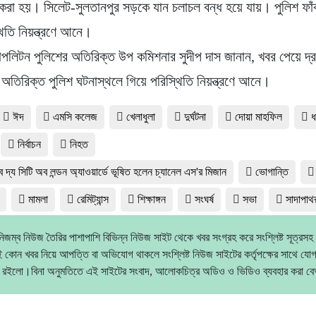
 করা হয়। সিলেট-সুলতানপুর সড়কে যান চলাচল বন্ধ হয়ে যায়। পুলিশ ফাঁক
থিতি নিয়ন্ত্রণে আনে।
োপলিটন পুলিশের অতিরিক্ত উপ কমিশনার সুদীপ দাস জানান, খবর পেয়ে দ্র
ও অতিরিক্ত পুলিশ ঘটনাস্থলে গিয়ে পরিস্থিতি নিয়ন্ত্রণে আনে।
ঈদ
এমসি কলেজ
খেলাধুলা
দুর্ঘটনা
দোয়া মাহফিল
ধ
নির্বাচন
নিহত
 দ্য সিটি অব লন্ডন অ্যাওয়ার্ডে ভূষিত হলেন চ্যানেল এস'র মিজান
ভোগান্তি
মামলা
রেমিট্যান্স
শিক্ষাঙ্গন
সংঘর্ষ
সভা
সাদাপাথ
িজম্ব নিউজ তৈরির পাশাপাশি বিভিন্ন নিউজ সাইট থেকে খবর সংগ্রহ করে সংশ্লিষ্ট সূত্রসহ
 কোন খবর নিয়ে আপত্তি বা অভিযোগ থাকলে সংশ্লিষ্ট নিউজ সাইটের কর্তৃপক্ষের সাথে যো
 রইলো।বিনা অনুমতিতে এই সাইটের সংবাদ, আলোকচিত্র অডিও ও ভিডিও ব্যবহার করা 