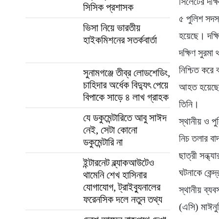
সিলেটের দক্ষি
সিসিক প্রশাসক
৫ পুলিশ সদস
ভিসা নিয়ে ভারতীয়
হয়েছে। দক্ষ
হাইকমিশনের সতর্কবার্তা
দক্ষিণ সুরমা
নিশ্চিত করে
সুনামগঞ্জে তীব্র লোডশেডিং,
চাহিদার অর্ধেক বিদ্যুৎ পেয়ে
আহত হয়েছে।
বিপাকে সাড়ে ৪ লাখ গ্রাহক
তিনি।
যে ডকুমেন্টারিতে আবু সাঈদ
স্থানীয় ও পু
নেই, সেটা কোনো
নিচ তলার বা
ডকুমেন্টারি না
ছাত্রী সন্ধ
ইন্টারনেট ব্ল্যাকআউটেও
ঘটনাকে কেন্দ
থামেনি শেখ হাসিনার
যোগাযোগ, ট্রাইব্যুনালের
স্থানীয় ব্যব
ফরেনসিক দলে নতুন তথ্য
(এসি) মাঈন