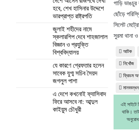
দেশে আসেন রাজপথে দেখা
গাড়ি ভাঙচুর
হবে, শেখ হাসিনার উদ্দেশে
ছোঁড়ে পরিস্
ভারপ্রাপ্ত রাষ্ট্রপতি
সিলেট মেট্র
জুলাই শহীদের নামে
সুরমা থানা 
স্কলারশিপ দেবে শাহজালাল
বিজ্ঞান ও প্রযুক্তি
বিশ্ববিদ্যালয়
আটক
নিখোঁজ
যে কারণে গ্রেফতার হলেন
সাবেক যুগ্ম সচিব সৈয়দ
ফ্রিডম অব
জগলুল পাশা
মানববন্ধন
এ দেশে কখনোই ফ্যাসিবাদ
ফিরে আসবে না: আব্দুল
এই সাইটে ন
কাইয়ুম চৌধুরী
থাকি। তাই
অনুরোধ