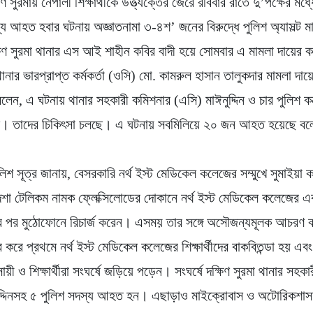
ণ সুরমায় নেপালী শিক্ষার্থীকে উত্ত্যক্তের জেরে রবিবার রাতে দু’পক্ষের মধ্যে 
্য আহত হবার ঘটনায় অজ্ঞাতনামা ৩-৪শ’ জনের বিরুদ্ধে পুলিশ অ্যাসল্ট ম
িণ সুরমা থানার এস আই শাহীন কবির বাদী হয়ে সোমবার এ মামলা দায়ের
 থানার ভারপ্রাপ্ত কর্মকর্তা (ওসি) মো. কামরুল হাসান তালুকদার মামলা দায়
 বলেন, এ ঘটনায় থানার সহকারী কমিশনার (এসি) মাঈনুদ্দিন ও চার পুলিশ ক
 তাদের চিকিৎসা চলছে। এ ঘটনায় সবমিলিয়ে ২০ জন আহত হয়েছে বল
লিশ সূত্র জানায়, বেসরকারি নর্থ ইস্ট মেডিকেল কলেজের সম্মুখে সুমাইয়া ক
দশা টেলিকম নামক ফ্লেক্সিলোডের দোকানে নর্থ ইস্ট মেডিকেল কলেজের এ
্যার পর মুঠোফোনে রিচার্জ করেন। এসময় তার সঙ্গে অসৌজন্যমূলক আচরণ
্র করে প্রথমে নর্থ ইস্ট মেডিকেল কলেজের শিক্ষার্থীদের বাকবিতন্ডা হয় এবং
সায়ী ও শিক্ষার্থীরা সংঘর্ষে জড়িয়ে পড়েন। সংঘর্ষে দক্ষিণ সুরমা থানার সহক
ুদ্দিনসহ ৫ পুলিশ সদস্য আহত হন। এছাড়াও মাইক্রোবাস ও অটোরিকশা