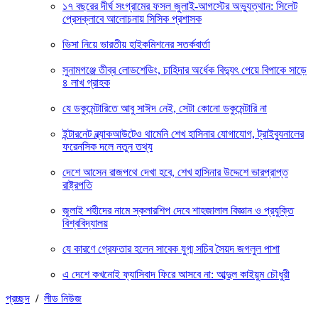
১৭ বছরের দীর্ঘ সংগ্রামের ফসল জুলাই-আগস্টের অভ্যুত্থান: সিলেট
প্রেসক্লাবে আলোচনায় সিসিক প্রশাসক
ভিসা নিয়ে ভারতীয় হাইকমিশনের সতর্কবার্তা
সুনামগঞ্জে তীব্র লোডশেডিং, চাহিদার অর্ধেক বিদ্যুৎ পেয়ে বিপাকে সাড়ে
৪ লাখ গ্রাহক
যে ডকুমেন্টারিতে আবু সাঈদ নেই, সেটা কোনো ডকুমেন্টারি না
ইন্টারনেট ব্ল্যাকআউটেও থামেনি শেখ হাসিনার যোগাযোগ, ট্রাইব্যুনালের
ফরেনসিক দলে নতুন তথ্য
দেশে আসেন রাজপথে দেখা হবে, শেখ হাসিনার উদ্দেশে ভারপ্রাপ্ত
রাষ্ট্রপতি
জুলাই শহীদের নামে স্কলারশিপ দেবে শাহজালাল বিজ্ঞান ও প্রযুক্তি
বিশ্ববিদ্যালয়
যে কারণে গ্রেফতার হলেন সাবেক যুগ্ম সচিব সৈয়দ জগলুল পাশা
এ দেশে কখনোই ফ্যাসিবাদ ফিরে আসবে না: আব্দুল কাইয়ুম চৌধুরী
প্রচ্ছদ
/
লীড নিউজ