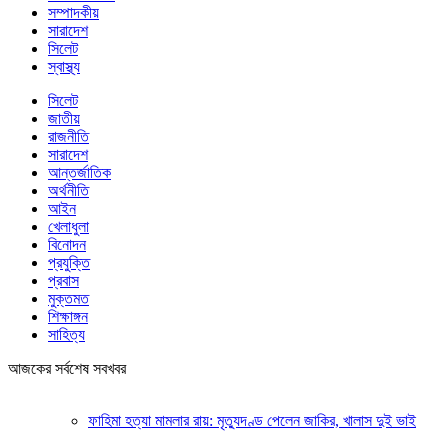
সম্পাদকীয়
সারাদেশ
সিলেট
স্বাস্থ্য
সিলেট
জাতীয়
রাজনীতি
সারাদেশ
আন্তর্জাতিক
অর্থনীতি
আইন
খেলাধুলা
বিনোদন
প্রযুক্তি
প্রবাস
মুক্তমত
শিক্ষাঙ্গন
সাহিত্য
আজকের সর্বশেষ সবখবর
ফাহিমা হত্যা মামলার রায়: মৃত্যুদণ্ড পেলেন জাকির, খালাস দুই ভাই