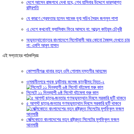
দেশে আসেন রাজপথে দেখা হবে, শেখ হাসিনার উদ্দেশে ভারপ্রাপ্ত
রাষ্ট্রপতি
যে কারণে গ্রেফতার হলেন সাবেক যুগ্ম সচিব সৈয়দ জগলুল পাশা
এ দেশে কখনোই ফ্যাসিবাদ ফিরে আসবে না: আব্দুল কাইয়ুম চৌধুরী
অভ্যুত্থানোত্তর বাংলাদেশে সিলেটবাসী আর কোনো বৈষম্য দেখতে চায়
না: এমপি আবুল হাসান
এই সপ্তাহের পাঠকপ্রিয়
কোম্পানীগঞ্জ থানার নতুন ওসি গোলাম দস্তগীর আহমেদ
ওসমানীনগরে পৃথক দুর্ঘটনায় কলেজ ছাত্রীসহ নিহত-২
সিলেটে ১১ দিনব্যাপী ৬ষ্ঠ সিলেট বইমেলা শুরু কাল
৫ আগস্ট ছাত্র-জনতার গণঅভ্যুত্থান দিবসে সরকারি ছুটি থাকবে
মেক্সিকোতে বাংলাদেশের নতুন রাষ্ট্রদূত সিলেটের মুশফিকুল ফজল
আনসারী