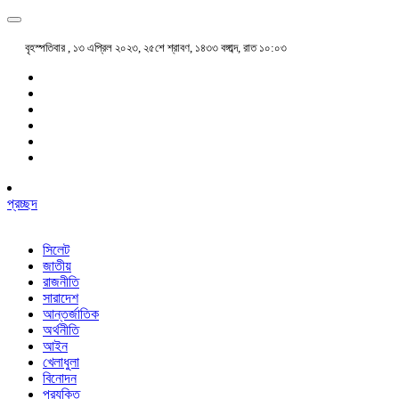
বৃহস্পতিবার , ১৩ এপ্রিল ২০২৩, ২৫শে শ্রাবণ, ১৪৩৩ বঙ্গাব্দ, রাত ১০:০৩
প্রচ্ছদ
সিলেট
জাতীয়
রাজনীতি
সারাদেশ
আন্তর্জাতিক
অর্থনীতি
আইন
খেলাধুলা
বিনোদন
প্রযুক্তি