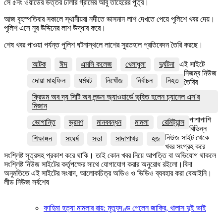
সে ৫নং ওয়ার্ডের উত্তর ঢালার গ্রামের আবু তাহেরের পুত্র।
আজ বৃহস্পতিবার সকালে স্থানীয়রা নদীতে ভাসমান লাশ দেখতে পেয়ে পুলিশে খবর দেয়।
পুলিশ এসে নুর উদ্দিনের লাশ উদ্ধার করে।
শেষ খবর পাওয়া পর্যন্ত পুলিশ ঘটনাস্থলে লাশের সুরতহাল প্রতিবেদন তৈরি করছে।
আটক
ঈদ
এমসি কলেজ
খেলাধুলা
দুর্ঘটনা
এই সাইটে
নিজম্ব নিউজ
দোয়া মাহফিল
ধর্মঘট
নিখোঁজ
নির্বাচন
নিহত
তৈরির
ফ্রিডম অব দ্য সিটি অব লন্ডন অ্যাওয়ার্ডে ভূষিত হলেন চ্যানেল এস'র
মিজান
পাশাপাশি
ভোগান্তি
ভ্রমণ
মানববন্ধন
মামলা
রেমিট্যান্স
বিভিন্ন
নিউজ সাইট থেকে
শিক্ষাঙ্গন
সংঘর্ষ
সভা
সাদাপাথর
হজ
খবর সংগ্রহ করে
সংশ্লিষ্ট সূত্রসহ প্রকাশ করে থাকি। তাই কোন খবর নিয়ে আপত্তি বা অভিযোগ থাকলে
সংশ্লিষ্ট নিউজ সাইটের কর্তৃপক্ষের সাথে যোগাযোগ করার অনুরোধ রইলো।বিনা
অনুমতিতে এই সাইটের সংবাদ, আলোকচিত্র অডিও ও ভিডিও ব্যবহার করা বেআইনি।
লীড নিউজ সর্বশেষ
ফাহিমা হত্যা মামলার রায়: মৃত্যুদণ্ড পেলেন জাকির, খালাস দুই ভাই