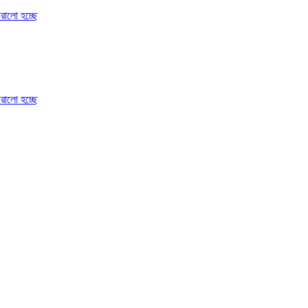
োরালো হচ্ছে
োরালো হচ্ছে