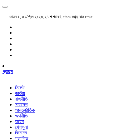
সোমবার , ৩ এপ্রিল ২০২৩, ২৪শে শ্রাবণ, ১৪৩৩ বঙ্গাব্দ, রাত ৮:৩৫
প্রচ্ছদ
সিলেট
জাতীয়
রাজনীতি
সারাদেশ
আন্তর্জাতিক
অর্থনীতি
আইন
খেলাধুলা
বিনোদন
প্রযুক্তি