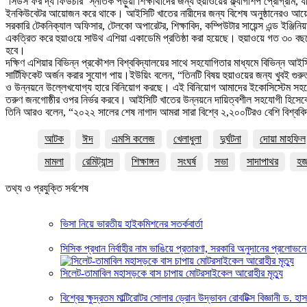
‘সিডস ফর দ্য ফিউচার’ স্নাতক পড়ুয়া শিক্ষার্থীদের জন্য হুয়াওয়ের ফ্ল্যাগশিপ প্রোগ্রাম
ইনকিউবেটর আয়োজন করে থাকে। আইসিটি খাতের নারীদের জন্য বিশেষ অনুষ্ঠানেরও আয়ো
সরকারি টেকনিক্যাল অফিসার, টেলকো অপারেটর, শিক্ষাবিদ, কম্পিউটার সায়েন্স এন্ড ইঞ্জিনিয়
একত্রিত করে হুয়াওয়ে সাউথ এশিয়া একাডেমি প্রতিষ্ঠা করা হয়েছে। হুয়াওয়ে গত ৩০ 
হবে।
দক্ষিণ এশিয়ার বিভিন্ন প্রকৌশল বিশ্ববিদ্যালয়ের সাথে সহযোগিতার মাধ্যমে বিভিন্ন আইসি
সার্টিফিকেট অর্জন করার সুযোগ পায়।ইউয়িং বলেন, “তিনটি বিষয় হুয়াওয়ের জন্য খুবই গুরু
ও উন্নয়নে উল্লেখযোগ্য হারে বিনিয়োগ করছে। এই বিনিয়োগ আমাদের ইকোসিস্টেম সহযোগীদ
তরুণ জনগোষ্ঠীর ওপর নির্ভর করবে। আইসিটি খাতের উন্নয়নে দায়িত্বশীল সহযোগী হিসেবে হ
তিনি আরও বলেন, “২০২২ সালের শেষ নাগাদ আমরা সারা বিশ্বে ২,২০০টিরও বেশি বিশ্ববিদ্যাল
আটক
ঈদ
এমসি কলেজ
খেলাধুলা
দুর্ঘটনা
দোয়া মাহফিল
মামলা
রেমিট্যান্স
শিক্ষাঙ্গন
সংঘর্ষ
সভা
সাদাপাথর
হ
তথ্য ও প্রযুক্তি সর্বশেষ
ভিসা নিয়ে ভারতীয় হাইকমিশনের সতর্কবার্তা
সিসিক প্রধান নির্বাহীর নাম ভাঙিয়ে প্রতারণা, সরকারি অনুদানের প্রলোভন
সিলেট-তামাবিল মহাসড়কে বাস চাপায় মোটরসাইকেল আরোহীর মৃত্যু
বিশ্বের ক্ষুদ্রতম মাল্টিরোটর সোলার ড্রোন উদ্ভাবন রোবটিক্স বিজ্ঞানী ড. হ