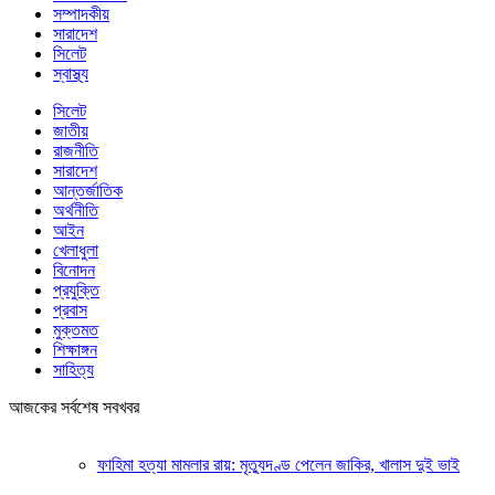
সম্পাদকীয়
সারাদেশ
সিলেট
স্বাস্থ্য
সিলেট
জাতীয়
রাজনীতি
সারাদেশ
আন্তর্জাতিক
অর্থনীতি
আইন
খেলাধুলা
বিনোদন
প্রযুক্তি
প্রবাস
মুক্তমত
শিক্ষাঙ্গন
সাহিত্য
আজকের সর্বশেষ সবখবর
ফাহিমা হত্যা মামলার রায়: মৃত্যুদণ্ড পেলেন জাকির, খালাস দুই ভাই