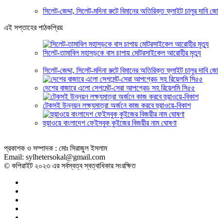
সিলেট-জেদ্দা, সিলেট-মদিনা রুটে বিমানের অতিরিক্ত ফ্লাইট চালুর দাবি জ
এই সপ্তাহের পাঠকপ্রিয়
সিলেট-তামাবিল মহাসড়কে বাস চাপায় মোটরসাইকেল আরোহীর মৃত্যু
সিলেট-জেদ্দা, সিলেট-মদিনা রুটে বিমানের অতিরিক্ত ফ্লাইট চালুর দাবি জ
দেশের বাজারে এলো সেগমেন্ট-সেরা আপগ্রেড সহ রিয়েলমি সি৫৫
টেকসই উন্নয়ন লক্ষ্যমাত্রা অর্জনে কাজ করবে হুয়াওয়ে-বিকাশ
হুয়াওয়ে বাংলাদেশ ফেইসবুক কুইজের বিজয়ীর নাম ঘোষণা
প্রকাশক ও সম্পাদক : মোঃ সিরাজুল ইসলাম
Email: sylhetersokal@gmail.com
© কপিরাইট ২০২৩ এর সর্বস্বত্ব স্বত্বাধিকার সংরক্ষিত