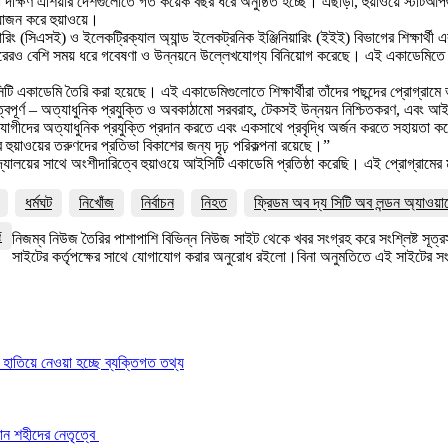
, যা দক্ষিণ এশিয়ার দেশগুলোতে গত কয়েক বছর ধরে অনুষ্ঠিত হচ্ছে। এছাড়া, হুয়াওয়ে স্টার্
জন করে হুয়াওয়ে।
ারিং (সিএসই) ও ইলেকট্রিক্যাল অ্যান্ড ইলেকট্রনিক ইঞ্জিনিয়ারিং (ইইই) বিভাগের শিক্ষার্থী 
বছরেরও বেশি সময় ধরে গবেষণা ও উন্নয়নে উল্লেখযোগ্য বিনিয়োগ করেছে। এই একাডেমিতে 
টি একাডেমি তৈরি করা হয়েছে। এই একাডেমিগুলোতে শিক্ষার্থীরা তাঁদের পছন্দের প্রোগ্রামে ভর
ত্বপূর্ণ – অত্যাধুনিক প্রযুক্তি ও অবকাঠামো সরবরাহ, টেকসই উন্নয়ন নিশ্চিতকরণ, এবং আইসি
ের অত্যাধুনিক প্রযুক্তি প্রদান করতে এবং একসাথে প্রবৃদ্ধি অর্জন করতে সহায়তা করে।
ুয়াওয়ের তরুণদের প্রতিভা বিকাশের জন্য দৃঢ় পরিকল্পনা রয়েছে।”
য়ের সাথে অংশীদারিত্বে হুয়াওয়ে আইসিটি একাডেমি প্রতিষ্ঠা করেছি। এই প্রোগ্রামের মা
ধর্মঘট
নিখোঁজ
নির্বাচন
নিহত
ফ্রিডম অব দ্য সিটি অব লন্ডন অ্যাওয়া
জ
নিজম্ব নিউজ তৈরির পাশাপাশি বিভিন্ন নিউজ সাইট থেকে খবর সংগ্রহ করে সংশ্লিষ্ট সূ
সাইটের কর্তৃপক্ষের সাথে যোগাযোগ করার অনুরোধ রইলো।বিনা অনুমতিতে এই সাইটের 
ে হাতিয়ে নেওয়া হচ্ছে ব্যক্তিগত তথ্য
াসান শহীদের নেতৃত্বে