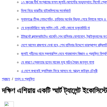
১৭ বছরের দীর্ঘ সংগ্রামের ফসল জুলাই-আগস্টের অভ্যুত্থান: সিলেট প্
ভিসা নিয়ে ভারতীয় হাইকমিশনের সতর্কবার্তা
সুনামগঞ্জে তীব্র লোডশেডিং, চাহিদার অর্ধেক বিদ্যুৎ পেয়ে বিপাকে সাড়ে ৪
যে ডকুমেন্টারিতে আবু সাঈদ নেই, সেটা কোনো ডকুমেন্টারি না
ইন্টারনেট ব্ল্যাকআউটেও থামেনি শেখ হাসিনার যোগাযোগ, ট্রাইব্যুনালের 
দেশে আসেন রাজপথে দেখা হবে, শেখ হাসিনার উদ্দেশে ভারপ্রাপ্ত রাষ্ট্রপত
জুলাই শহীদের নামে স্কলারশিপ দেবে শাহজালাল বিজ্ঞান ও প্রযুক্তি বিশ্বব
যে কারণে গ্রেফতার হলেন সাবেক যুগ্ম সচিব সৈয়দ জগলুল পাশা
এ দেশে কখনোই ফ্যাসিবাদ ফিরে আসবে না: আব্দুল কাইয়ুম চৌধুরী
প্রচ্ছদ
/
তথ্য ও প্রযুক্তি
দক্ষিণ এশিয়ায় একটি স্মার্ট ট্যালেন্ট ইকোসিস্ট