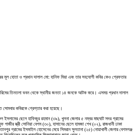
র মূল হোতা ও প্রধান দালাল মো: হানিফ মিয়া এবং তার সহযোগী কবির কেও গ্রেফতার
ডেজ করিমের তিনতলা ভবন থেকে স্থানীয় জনতা ১৪ জনকে আটক করে। এসময় প্রধান দালাল
িতে সোমবার কবিরকে গ্রেপ্তার করা হয়েছে।
রুল ইসলামের ছেলে হাফিজুর রহমান (৩৯), খুলনা জেলার ৫ নম্বর মাছঘাট সদর গ্রামের
ওসুফ গাজীর স্ত্রী সোনিয়া বেগম (৩০), হাসানের ছেলে হামজা শেখ (০২), রাজধানী ঢাকা
ুলতানপুর গ্রামের ইসমাইল হোসেনের মেয়ে সিমরান সুলতানা (২৫) নোয়াখালী জেলার বেগমগঞ্জ
রতে গিয়েছিলেন বলে প্রাথমিক জিজ্ঞাসাবাদে জানা গেছে।