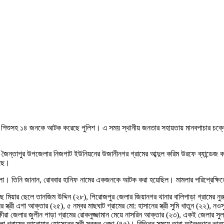
 ও শিশুসহ ১৪ জনকে আটক করেছে পুলিশ। এ সময় স্থানীয় জনতার সহায়তায় মানবপাচার চক্রে
ায় জৈন্তাপুর উপজেলার নিজপাট ইউনিয়নের উজানীনগর গ্রামের আব্দুল করিম উরফে ব্যান্
েছে।
ান মোল্লা। তিনি জানান, রোববার হানিফ নামের একজনকে আটক করা হয়েছিল। মামলার পরিপ্রেক্ষ
ছ মিয়ার ছেলে তানজিম উদ্দিন (২৮), পিরোজপুর জেলার জিয়ানগর থানার বালিপাড়া গ্রামের নু
 স্ত্রী এশা আক্তার (২৫), ৫ নম্বর মাছঘাট গ্রামের মো: হাসানের স্ত্রী সুমি খাতুন (২২), ন
তক্ষীরা জেলার জুলীন পাড়া গ্রামের রোকনুজ্জামান মেয়ে নাসরিন আক্তার (২৩), একই জেলার স
ভিলা গ্রামের আনোয়ার হোসেনের স্ত্রী সবুরুন নেছা (৪৫)। বিভিন্ন সময়ে তারা অবৈধভাবে ভা