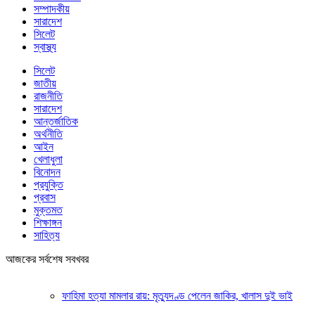
সম্পাদকীয়
সারাদেশ
সিলেট
স্বাস্থ্য
সিলেট
জাতীয়
রাজনীতি
সারাদেশ
আন্তর্জাতিক
অর্থনীতি
আইন
খেলাধুলা
বিনোদন
প্রযুক্তি
প্রবাস
মুক্তমত
শিক্ষাঙ্গন
সাহিত্য
আজকের সর্বশেষ সবখবর
ফাহিমা হত্যা মামলার রায়: মৃত্যুদণ্ড পেলেন জাকির, খালাস দুই ভাই