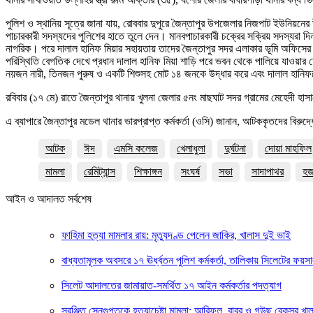
পুলিশ ও স্থানিয় সূত্রে জানা যায়, রোববার দুপুরে জৈন্তাপুর উপজেলার নিজপাট ইউনিয়নে
পাচারকারী সদস্যদের পুলিশের হাতে তুলে দেন। মানবপাচারকারী চক্রের সক্রিয় সদস্যরা দ
নাগরিক। পরে দালাল হানিফ মিয়ার সহায়তায় তাদের জৈন্তাপুর সদর এলাকার ভূমি অফিসের ব
পরিস্থিতি বেগতিক দেখে প্রধান দালাল হানিফ মিয়া শাড়ি পরে ভবন থেকে পালিয়ে যাওয়ার
নয়জন নারী, তিনজন পুরুষ ও একটি শিশুসহ মোট ১৪ জনকে উদ্ধার করে এবং দালাল হা
রবিবার (১৭ মে) রাতে জৈন্তাপুর থানায় খুলনা জেলার ৫নং মাছঘাট সদর গ্রামের মেহেদী 
এ ব্যাপারে জৈন্তাপুর মডেল থানার ভারপ্রাপ্ত কর্মকর্তা (ওসি) জানান, আটককৃতদের বি
আটক
ঈদ
এমসি কলেজ
খেলাধুলা
দুর্ঘটনা
দোয়া মাহফিল
মামলা
রেমিট্যান্স
শিক্ষাঙ্গন
সংঘর্ষ
সভা
সাদাপাথর
হ
আইন ও আদালত সর্বশেষ
ফাহিমা হত্যা মামলার রায়: মৃত্যুদণ্ড পেলেন জাকির, খালাস দুই ভাই
বাধ্যতামূলক অবসরে ১৭ ঊর্ধ্বতন পুলিশ কর্মকর্তা, তালিকায় সিলেটের ফয়সা
সিলেট আদালতের জামায়াত-সমর্থিত ১৭ আইন কর্মকর্তার পদত্যাগ
সুরঞ্জিত সেনগুপ্তকে হত্যাচেষ্টা মামলা: আরিফুল, বাবর ও গউছ বেকসুর খা