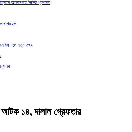
রেসক্লাবে আলোচনায় সিসিক প্রশাসক
 লাখ গ্রাহক
ফরেনসিক দলে নতুন তথ্য
ি
িদ্যালয়
সহ আটক ১৪, দালাল গ্রেফতার