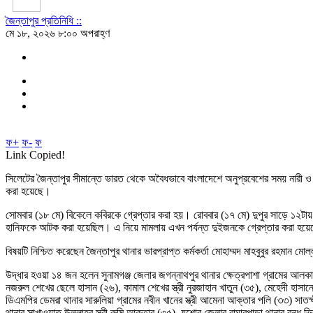
জৈন্তাপুর প্রতিনিধি ::
মে ১৮, ২০২৬ ৮:০০ অপরাহ্ণ
ফ+
ফ-
ফ
Link Copied!
সিলেটের জৈন্তাপুর সীমান্তে ভারত থেকে অবৈধভাবে বাংলাদেশে অনুপ্রবেশের সময় নারী
করা হয়েছে।
সোমবার (১৮ মে) বিকেলে কবিরকে গ্রেপ্তার করা হয়। রোববার (১৭ মে) দুপুর সাড়ে ১২ট
হানিফকে আটক করা হয়েছিল। এ নিয়ে মামলায় এখন পর্যন্ত দুইজনকে গ্রেপ্তার করা হয়
বিষয়টি নিশ্চিত করেছেন জৈন্তাপুর থানার ভারপ্রাপ্ত কর্মকর্তা মোহাম্মদ মাহবুবুর রহম
উদ্ধার হওয়া ১৪ জন হলেন সুনামগঞ্জ জেলার জগন্নাথপুর থানার ক্ষেত্রপাশা গ্রামের আলকা
নজরুল শেখের ছেলে হাসান (২৬), কামাল শেখের স্ত্রী নুরজাহান খাতুন (৩৫), মেহেদী হাসানের
ডিএমপির ডেমরা থানার সারুলিয়া গ্রামের নবীন খানের স্ত্রী আমেনা আক্তার পলি (৩৩) সা
থানার সাখাওয়াত উল্লাহর স্ত্রী রুমি আক্তার (৩৫), যশোর জেলার বাঘারপাড়া থানার বন্ধ 