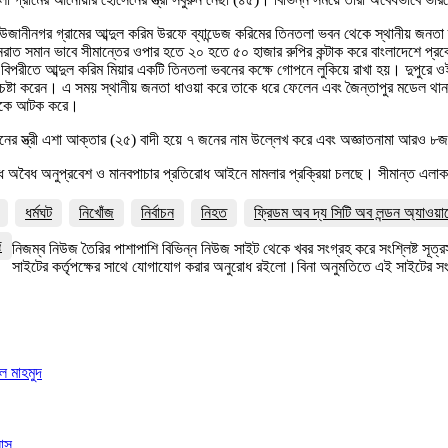
র উজানীনগর গ্রামের আব্দুল করিম উরফে ব্যান্ডেজ করিমের তিনতলা ভবন থেকে স্থানীয় জনত
িনরাত সমান ভাবে সীমান্তের ওপার হতে ২০ হতে ৫০ হাজার রুপির কন্টাক করে বাংলাদেশে প্
িপরীতে আব্দুল করিম মিয়ার একটি তিনতলা ভবনের কক্ষে গোপনে লুকিয়ে রাখা হয়। দুপুরে ও
 চেষ্টা করেন। এ সময় স্থানীয় জনতা ধাওয়া করে তাকে ধরে ফেলেন এবং জৈন্তাপুর মডেল থা
নিফকে আটক করে।
হাসানের স্ত্রী এশা আক্তার (২৫) বাদী হয়ে ৭ জনের নাম উল্লেখ করে এবং অজ্ঞাতনামা আর
রুদ্ধে অবৈধ অনুপ্রবেশ ও মানবপাচার প্রতিরোধ আইনে মামলার প্রক্রিয়া চলছে। সীমান্ত 
ধর্মঘট
নিখোঁজ
নির্বাচন
নিহত
ফ্রিডম অব দ্য সিটি অব লন্ডন অ্যাওয়া
জ
নিজম্ব নিউজ তৈরির পাশাপাশি বিভিন্ন নিউজ সাইট থেকে খবর সংগ্রহ করে সংশ্লিষ্ট সূ
সাইটের কর্তৃপক্ষের সাথে যোগাযোগ করার অনুরোধ রইলো।বিনা অনুমতিতে এই সাইটের 
ল মাহমুদ
লাস