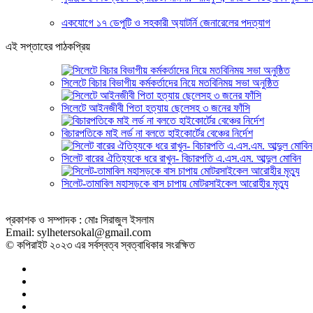
একযোগে ১৭ ডেপুটি ও সহকারী অ্যাটর্নি জেনারেলের পদত্যাগ
এই সপ্তাহের পাঠকপ্রিয়
সিলেটে বিচার বিভাগীয় কর্মকর্তাদের নিয়ে মতবিনিময় সভা অনুষ্ঠিত
সিলেটে আইনজীবী পিতা হত্যায় ছেলেসহ ৩ জনের ফাঁসি
বিচারপতিকে মাই লর্ড না বলতে হাইকোর্টের বেঞ্চের নির্দেশ
সিলেট বারের ঐতিহ্যকে ধরে রাখুন- বিচারপতি এ.এস.এম. আব্দুল মোবিন
সিলেট-তামাবিল মহাসড়কে বাস চাপায় মোটরসাইকেল আরোহীর মৃত্যু
প্রকাশক ও সম্পাদক : মোঃ সিরাজুল ইসলাম
Email: sylhetersokal@gmail.com
© কপিরাইট ২০২৩ এর সর্বস্বত্ব স্বত্বাধিকার সংরক্ষিত