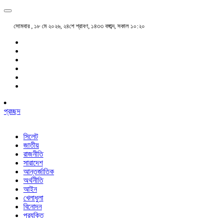
সোমবার , ১৮ মে ২০২৬, ২৪শে শ্রাবণ, ১৪৩৩ বঙ্গাব্দ, সকাল ১০:২০
প্রচ্ছদ
সিলেট
জাতীয়
রাজনীতি
সারাদেশ
আন্তর্জাতিক
অর্থনীতি
আইন
খেলাধুলা
বিনোদন
প্রযুক্তি