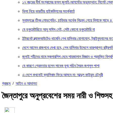
১৭ বছরের দীর্ঘ সংগ্রামের ফসল জুলাই-আগস্টের অভ্যুত্থান: সিলেট প্
ভিসা নিয়ে ভারতীয় হাইকমিশনের সতর্কবার্তা
সুনামগঞ্জে তীব্র লোডশেডিং, চাহিদার অর্ধেক বিদ্যুৎ পেয়ে বিপাকে সাড়ে ৪
যে ডকুমেন্টারিতে আবু সাঈদ নেই, সেটা কোনো ডকুমেন্টারি না
ইন্টারনেট ব্ল্যাকআউটেও থামেনি শেখ হাসিনার যোগাযোগ, ট্রাইব্যুনালের 
দেশে আসেন রাজপথে দেখা হবে, শেখ হাসিনার উদ্দেশে ভারপ্রাপ্ত রাষ্ট্রপত
জুলাই শহীদের নামে স্কলারশিপ দেবে শাহজালাল বিজ্ঞান ও প্রযুক্তি বিশ্বব
যে কারণে গ্রেফতার হলেন সাবেক যুগ্ম সচিব সৈয়দ জগলুল পাশা
এ দেশে কখনোই ফ্যাসিবাদ ফিরে আসবে না: আব্দুল কাইয়ুম চৌধুরী
প্রচ্ছদ
/
আইন ও আদালত
জৈন্তাপুরে অনুপ্রবেশের সময় নারী ও শিশু