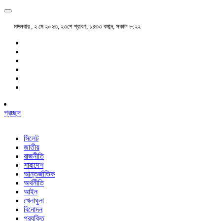
মঙ্গলবার , ২ মে ২০২৩, ২৩শে শ্রাবণ, ১৪৩৩ বঙ্গাব্দ, সকাল ৮:২২
প্রচ্ছদ
সিলেট
জাতীয়
রাজনীতি
সারাদেশ
আন্তর্জাতিক
অর্থনীতি
আইন
খেলাধুলা
বিনোদন
প্রযুক্তি