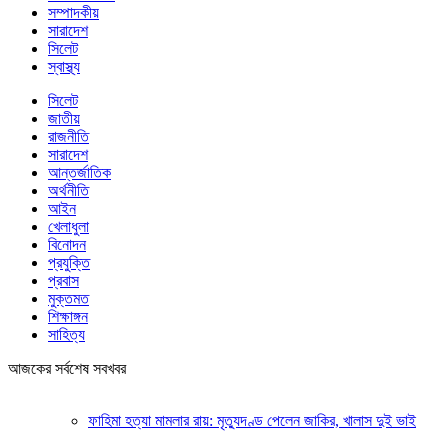
সম্পাদকীয়
সারাদেশ
সিলেট
স্বাস্থ্য
সিলেট
জাতীয়
রাজনীতি
সারাদেশ
আন্তর্জাতিক
অর্থনীতি
আইন
খেলাধুলা
বিনোদন
প্রযুক্তি
প্রবাস
মুক্তমত
শিক্ষাঙ্গন
সাহিত্য
আজকের সর্বশেষ সবখবর
ফাহিমা হত্যা মামলার রায়: মৃত্যুদণ্ড পেলেন জাকির, খালাস দুই ভাই