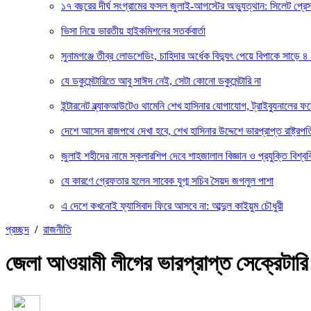
১৭ বছরের দীর্ঘ সংগ্রামের ফসল জুলাই-আগস্টের অভ্যুত্থান: সিলেট প্
ভিসা নিয়ে ভারতীয় হাইকমিশনের সতর্কবার্তা
সুনামগঞ্জে তীব্র লোডশেডিং, চাহিদার অর্ধেক বিদ্যুৎ পেয়ে বিপাকে সাড়ে ৪
যে ডকুমেন্টারিতে আবু সাঈদ নেই, সেটা কোনো ডকুমেন্টারি না
ইন্টারনেট ব্ল্যাকআউটেও থামেনি শেখ হাসিনার যোগাযোগ, ট্রাইব্যুনালের 
দেশে আসেন রাজপথে দেখা হবে, শেখ হাসিনার উদ্দেশে ভারপ্রাপ্ত রাষ্ট্রপত
জুলাই শহীদের নামে স্কলারশিপ দেবে শাহজালাল বিজ্ঞান ও প্রযুক্তি বিশ্বব
যে কারণে গ্রেফতার হলেন সাবেক যুগ্ম সচিব সৈয়দ জগলুল পাশা
এ দেশে কখনোই ফ্যাসিবাদ ফিরে আসবে না: আব্দুল কাইয়ুম চৌধুরী
প্রচ্ছদ
/
রাজনীতি
জেলা আওয়ামী লীগের ভারপ্রাপ্ত সেক্রেটারি