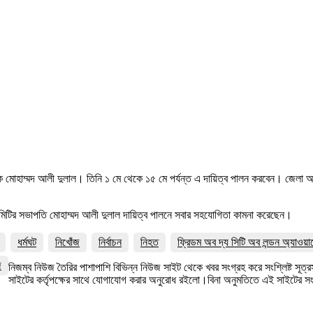
াদক মোহাম্মদ আলী দুলাল। তিনি ১ মে থেকে ১৫ মে পর্যন্ত এ দায়িত্ব পালন করবেন। জেলা 
া কমিটির সভাপতি মোহাম্মদ আলী দুলাল দায়িত্ব পালনে সবার সহযোগিতা কামনা করেছেন।
ধর্মঘট
নিখোঁজ
নির্বাচন
নিহত
ফ্রিডম অব দ্য সিটি অব লন্ডন অ্যাওয়া
জ
নিজম্ব নিউজ তৈরির পাশাপাশি বিভিন্ন নিউজ সাইট থেকে খবর সংগ্রহ করে সংশ্লিষ্ট সূ
সাইটের কর্তৃপক্ষের সাথে যোগাযোগ করার অনুরোধ রইলো।বিনা অনুমতিতে এই সাইটের 