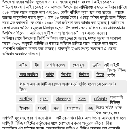
উপজেলা মৎস্য অফিস সূত্রে জানা যায়, মৎস্য সুরক্ষা ও সংরক্ষণ আইন ১৯৫০ ও
পরিবেশ সংরক্ষণ আইন ১৯৯৫ এর আওতায় উপজেলার কামিনীগঞ্জ বাজারে অভিযান চালিয়ে
২৮৮ পাউন্ড অবৈধ কারেন্ট জাল এবং ১০০ কেজি পলিথিন ব্যাগ জব্দ করা হয়েছে। কারেন্ট
জালের আনুমানিক বাজার মূল্য ১ লক্ষ ৫০ হাজার টাকা‌। এছাড়া অবৈধ কারেন্ট জাল বিক্রির
দায়ে এক ব্যাবসায়ী কে মোট ৩৫০০০ টাকা জরিমানা করে আদায় করা হয়েছে‌। অভিযানে
জেলা মৎস্য অফিসার মুহম্মদ মিজানুর রহমান, উপজেলা মৎস্য অফিসার মোঃ মনিরুজ্জামান
উপস্থিত ছিলেন। অভিযানে জুড়ী থানা পুলিশের একটি দল সহায়তা করেন।
অভিযান শেষে উপজেলা নির্বাহী অফিসার রঞ্জন চন্দ্র দে‌ বলেন, মৎস্য সুরক্ষা ও সংরক্ষণ
আইন ১৯৫০ অনুযায়ী কামিনীগঞ্জ বাজারে অভিযান চালিয়ে অবৈধ কারেন্ট জাল জব্দের
পাশাপাশি জরিমানা আদায় করা হয়েছে। হাকালুকি হাওরে মৎস্য সংরক্ষণে এ ধরনের
অভিযান অব্যাহত থাকবে।
আটক
ঈদ
এমসি কলেজ
খেলাধুলা
দুর্ঘটনা
এই সাইটে
নিজম্ব নিউজ
দোয়া মাহফিল
ধর্মঘট
নিখোঁজ
নির্বাচন
নিহত
তৈরির
ফ্রিডম অব দ্য সিটি অব লন্ডন অ্যাওয়ার্ডে ভূষিত হলেন চ্যানেল এস'র
মিজান
পাশাপাশি
ভোগান্তি
ভ্রমণ
মানববন্ধন
মামলা
রেমিট্যান্স
বিভিন্ন
নিউজ সাইট থেকে
শিক্ষাঙ্গন
সংঘর্ষ
সভা
সাদাপাথর
হজ
খবর সংগ্রহ করে
সংশ্লিষ্ট সূত্রসহ প্রকাশ করে থাকি। তাই কোন খবর নিয়ে আপত্তি বা অভিযোগ থাকলে
সংশ্লিষ্ট নিউজ সাইটের কর্তৃপক্ষের সাথে যোগাযোগ করার অনুরোধ রইলো।বিনা
অনুমতিতে এই সাইটের সংবাদ, আলোকচিত্র অডিও ও ভিডিও ব্যবহার করা বেআইনি।