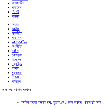
সম্পাদকীয়
সারাদেশ
সিলেট
স্বাস্থ্য
সিলেট
জাতীয়
রাজনীতি
সারাদেশ
আন্তর্জাতিক
অর্থনীতি
আইন
খেলাধুলা
বিনোদন
প্রযুক্তি
প্রবাস
মুক্তমত
শিক্ষাঙ্গন
সাহিত্য
আজকের সর্বশেষ সবখবর
ফাহিমা হত্যা মামলার রায়: মৃত্যুদণ্ড পেলেন জাকির, খালাস দুই ভাই