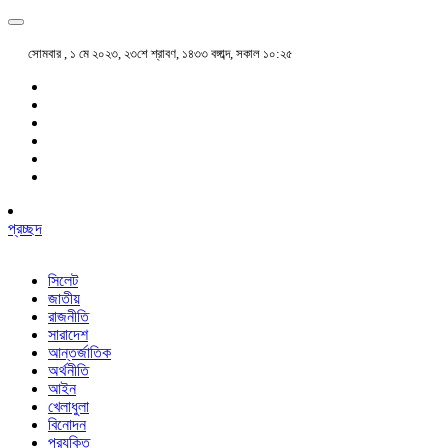
সোমবার , ১ মে ২০২৩, ২৩শে শ্রাবণ, ১৪৩৩ বঙ্গাব্দ, সকাল ১০:২৫
প্রচ্ছদ
সিলেট
জাতীয়
রাজনীতি
সারাদেশ
আন্তর্জাতিক
অর্থনীতি
আইন
খেলাধুলা
বিনোদন
প্রযুক্তি