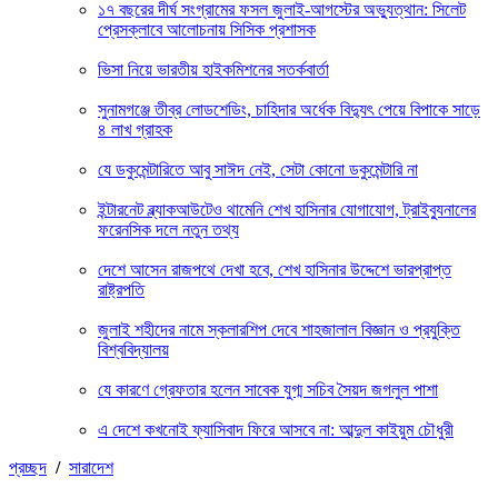
১৭ বছরের দীর্ঘ সংগ্রামের ফসল জুলাই-আগস্টের অভ্যুত্থান: সিলেট
প্রেসক্লাবে আলোচনায় সিসিক প্রশাসক
ভিসা নিয়ে ভারতীয় হাইকমিশনের সতর্কবার্তা
সুনামগঞ্জে তীব্র লোডশেডিং, চাহিদার অর্ধেক বিদ্যুৎ পেয়ে বিপাকে সাড়ে
৪ লাখ গ্রাহক
যে ডকুমেন্টারিতে আবু সাঈদ নেই, সেটা কোনো ডকুমেন্টারি না
ইন্টারনেট ব্ল্যাকআউটেও থামেনি শেখ হাসিনার যোগাযোগ, ট্রাইব্যুনালের
ফরেনসিক দলে নতুন তথ্য
দেশে আসেন রাজপথে দেখা হবে, শেখ হাসিনার উদ্দেশে ভারপ্রাপ্ত
রাষ্ট্রপতি
জুলাই শহীদের নামে স্কলারশিপ দেবে শাহজালাল বিজ্ঞান ও প্রযুক্তি
বিশ্ববিদ্যালয়
যে কারণে গ্রেফতার হলেন সাবেক যুগ্ম সচিব সৈয়দ জগলুল পাশা
এ দেশে কখনোই ফ্যাসিবাদ ফিরে আসবে না: আব্দুল কাইয়ুম চৌধুরী
প্রচ্ছদ
/
সারাদেশ