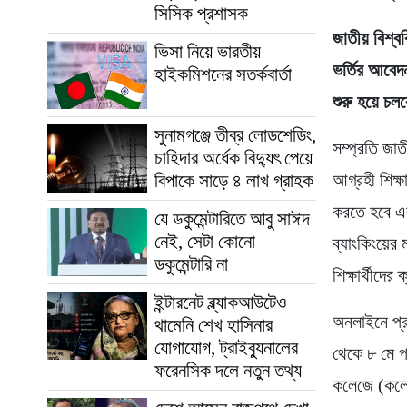
সিসিক প্রশাসক
জাতীয় বিশ্বব
ভিসা নিয়ে ভারতীয়
ভর্তির আবেদ
হাইকমিশনের সতর্কবার্তা
শুরু হয়ে চলব
সুনামগঞ্জে তীব্র লোডশেডিং,
সম্প্রতি জা
চাহিদার অর্ধেক বিদ্যুৎ পেয়ে
বিপাকে সাড়ে ৪ লাখ গ্রাহক
আগ্রহী শিক্
করতে হবে এব
যে ডকুমেন্টারিতে আবু সাঈদ
নেই, সেটা কোনো
ব্যাংকিংয়ের 
ডকুমেন্টারি না
শিক্ষার্থীদে
ইন্টারনেট ব্ল্যাকআউটেও
অনলাইনে প্র
থামেনি শেখ হাসিনার
যোগাযোগ, ট্রাইব্যুনালের
থেকে ৮ মে প
ফরেনসিক দলে নতুন তথ্য
কলেজে (কলেজ