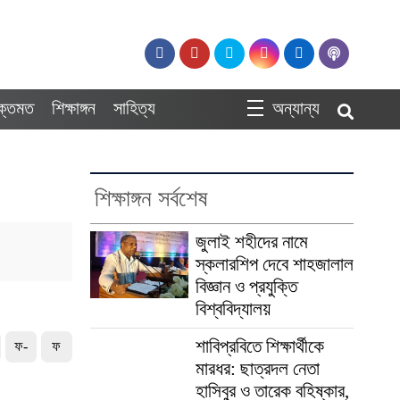
ুক্তমত
শিক্ষাঙ্গন
সাহিত্য
অন্যান্য
শিক্ষাঙ্গন সর্বশেষ
জুলাই শহীদের নামে
স্কলারশিপ দেবে শাহজালাল
বিজ্ঞান ও প্রযুক্তি
বিশ্ববিদ্যালয়
শাবিপ্রবিতে শিক্ষার্থীকে
ফ-
ফ
মারধর: ছাত্রদল নেতা
হাসিবুর ও তারেক বহিষ্কার,