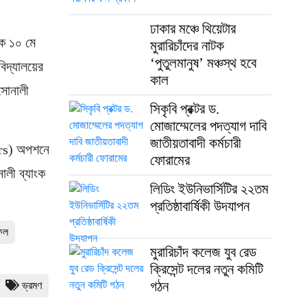
ঢাকার মঞ্চে থিয়েটার
কে ১০ মে
মুরারিচাঁদের নাটক
‘পুতুলমানুষ’ মঞ্চস্থ হবে
িদ্যালয়ের
কাল
 সোনালী
সিকৃবি প্রক্টর ড.
মোজাম্মেলের পদত্যাগ দাবি
জাতীয়তাবাদী কর্মচারী
rs) অপশনে
ফোরামের
ালী ব্যাংক
লিডিং ইউনিভার্সিটির ২২তম
প্রতিষ্ঠাবার্ষিকী উদযাপন
ফিল
মুরারিচাঁদ কলেজ যুব রেড
ক্রিসেন্ট দলের নতুন কমিটি
গঠন
ভ্রমণ