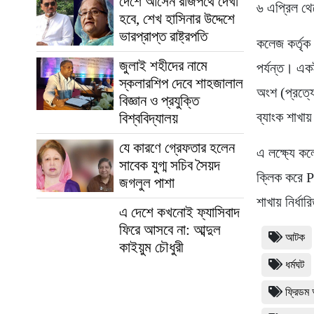
দেশে আসেন রাজপথে দেখা
৬ এপ্রিল থে
হবে, শেখ হাসিনার উদ্দেশে
ভারপ্রাপ্ত রাষ্ট্রপতি
কলেজ কর্তৃক
জুলাই শহীদের নামে
পর্যন্ত। এক
স্কলারশিপ দেবে শাহজালাল
অংশ (প্রত্য
বিজ্ঞান ও প্রযুক্তি
ব্যাংক শাখা
বিশ্ববিদ্যালয়
যে কারণে গ্রেফতার হলেন
এ লক্ষ্যে 
সাবেক যুগ্ম সচিব সৈয়দ
ক্লিক করে P
জগলুল পাশা
শাখায় নির্ধ
এ দেশে কখনোই ফ্যাসিবাদ
ফিরে আসবে না: আব্দুল
আটক
কাইয়ুম চৌধুরী
ধর্মঘট
ফ্রিডম 