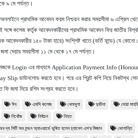
কে ৯ মে পর্যন্ত।
 অনলাইনে প্রাথমিক আবেদন ফরম নিশ্চয়ন করার সময়সীমা ৬ এপ্রিল থে
ই সঙ্গে কলেজ কর্তৃক আবেদনকারীদের প্রাথমিক আবেদন ফির জাতীয় বিশ্বব
েক আবেদনকারীর ১৫০ টাকা হারে) সংশ্লিষ্ট খাতে (ভর্তি ফান্ড) যে কোনো
য় জমা দেয়ার সময়সীমা ১১ মে থেকে ১৭ মে পর্যন্ত।
কলেজকে Login এর মাধ্যমে Application Payment Info (Honou
ay Slip ডাউনলোড করতে হবে। পরে এর প্রিন্ট কপি নিয়ে নিকটস্থ সোন
ারিত ফি জমা দিয়ে রশিদ সংগ্রহ করতে হবে।
ঈদ
এমসি কলেজ
খেলাধুলা
দুর্ঘটনা
দোয়া মাহ
নিখোঁজ
নির্বাচন
নিহত
অব দ্য সিটি অব লন্ডন অ্যাওয়ার্ডে ভূষিত হলেন চ্যানেল এস'র মিজান
ভোগান্তি