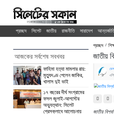
প্রচ্ছদ
সিলেট
জাতীয়
রাজনীতি
সারাদেশ
আন্তর্জা
প্রচ্ছদ
/
শিক্
জাতীয় বি
আজকের সর্বশেষ সবখবর
ফাহিমা হত্যা মামলার রায়:
ডেস
মৃত্যুদণ্ড পেলেন জাকির,
এপ্
খালাস দুই ভাই
১৭ বছরের দীর্ঘ সংগ্রামের
ফসল জুলাই-আগস্টের
অভ্যুত্থান: সিলেট
প্রেসক্লাবে আলোচনায়
জাতীয় বিশ্বব