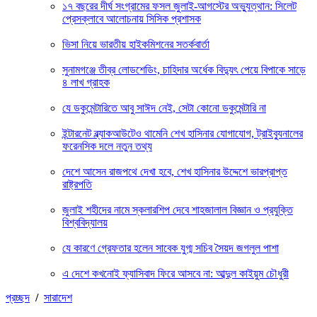
১৭ বছরের দীর্ঘ সংগ্রামের ফসল জুলাই-আগস্টের অভ্যুত্থান: সিলেট
প্রেসক্লাবে আলোচনায় সিসিক প্রশাসক
ভিসা নিয়ে ভারতীয় হাইকমিশনের সতর্কবার্তা
সুনামগঞ্জে তীব্র লোডশেডিং, চাহিদার অর্ধেক বিদ্যুৎ পেয়ে বিপাকে সাড়ে
৪ লাখ গ্রাহক
যে ডকুমেন্টারিতে আবু সাঈদ নেই, সেটা কোনো ডকুমেন্টারি না
ইন্টারনেট ব্ল্যাকআউটেও থামেনি শেখ হাসিনার যোগাযোগ, ট্রাইব্যুনালের
ফরেনসিক দলে নতুন তথ্য
দেশে আসেন রাজপথে দেখা হবে, শেখ হাসিনার উদ্দেশে ভারপ্রাপ্ত
রাষ্ট্রপতি
জুলাই শহীদের নামে স্কলারশিপ দেবে শাহজালাল বিজ্ঞান ও প্রযুক্তি
বিশ্ববিদ্যালয়
যে কারণে গ্রেফতার হলেন সাবেক যুগ্ম সচিব সৈয়দ জগলুল পাশা
এ দেশে কখনোই ফ্যাসিবাদ ফিরে আসবে না: আব্দুল কাইয়ুম চৌধুরী
প্রচ্ছদ
/
সারাদেশ