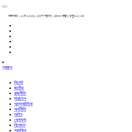
মঙ্গলবার , ২ মে ২০২৩, ২৩শে শ্রাবণ, ১৪৩৩ বঙ্গাব্দ, দুপুর ১২:০৪
প্রচ্ছদ
সিলেট
জাতীয়
রাজনীতি
সারাদেশ
আন্তর্জাতিক
অর্থনীতি
আইন
খেলাধুলা
বিনোদন
প্রযুক্তি