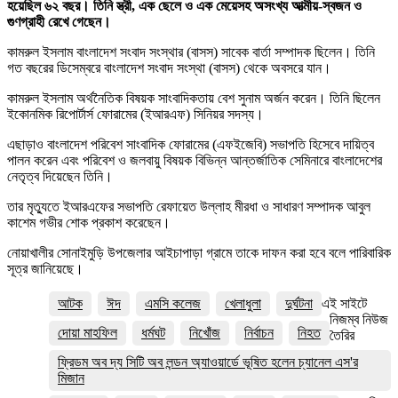
হয়েছিল ৬২ বছর। তিনি স্ত্রী, এক ছেলে ও এক মেয়েসহ অসংখ্য আত্মীয়-স্বজন ও
গুণগ্রাহী রেখে গেছেন।
কামরুল ইসলাম বাংলাদেশ সংবাদ সংস্থার (বাসস) সাবেক বার্তা সম্পাদক ছিলেন। তিনি
গত বছরের ডিসেম্বরে বাংলাদেশ সংবাদ সংস্থা (বাসস) থেকে অবসরে যান।
কামরুল ইসলাম অর্থনৈতিক বিষয়ক সাংবাদিকতায় বেশ সুনাম অর্জন করেন। তিনি ছিলেন
ইকোনমিক রিপোর্টার্স ফোরামের (ইআরএফ) সিনিয়র সদস্য।
এছাড়াও বাংলাদেশ পরিবেশ সাংবাদিক ফোরামের (এফইজেবি) সভাপতি হিসেবে দায়িত্ব
পালন করেন এবং পরিবেশ ও জলবায়ু বিষয়ক বিভিন্ন আন্তর্জাতিক সেমিনারে বাংলাদেশের
নেতৃত্ব দিয়েছেন তিনি।
তার মৃত্যুতে ইআরএফের সভাপতি রেফায়েত উল্লাহ মীরধা ও সাধারণ সম্পাদক আবুল
কাশেম গভীর শোক প্রকাশ করেছেন।
নোয়াখালীর সোনাইমুড়ি উপজেলার আইচাপাড়া গ্রামে তাকে দাফন করা হবে বলে পারিবারিক
সূত্র জানিয়েছে।
আটক
ঈদ
এমসি কলেজ
খেলাধুলা
দুর্ঘটনা
এই সাইটে
নিজম্ব নিউজ
দোয়া মাহফিল
ধর্মঘট
নিখোঁজ
নির্বাচন
নিহত
তৈরির
ফ্রিডম অব দ্য সিটি অব লন্ডন অ্যাওয়ার্ডে ভূষিত হলেন চ্যানেল এস'র
মিজান