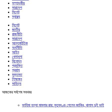
সম্পাদকীয়
সারাদেশ
সিলেট
স্বাস্থ্য
সিলেট
জাতীয়
রাজনীতি
সারাদেশ
আন্তর্জাতিক
অর্থনীতি
আইন
খেলাধুলা
বিনোদন
প্রযুক্তি
প্রবাস
মুক্তমত
শিক্ষাঙ্গন
সাহিত্য
আজকের সর্বশেষ সবখবর
ফাহিমা হত্যা মামলার রায়: মৃত্যুদণ্ড পেলেন জাকির, খালাস দুই ভাই