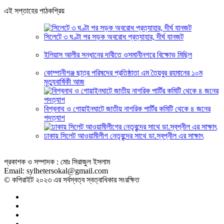
এই সপ্তাহের পাঠকপ্রিয়
সিলেটে ৩ ঘণ্টা পর সড়ক অবরোধ প্রত্যাহার, দীর্ঘ যানজট
ইলিয়াস আলীর সন্ধানের দাবীতে ওসমানীনগরে বিক্ষোভ মিছিল
কোম্পানীগঞ্জ ছাত্র পরিষদের প্রতিষ্ঠাতা এম তৈয়বুর রহমানের ১০ম
মৃত্যুবার্ষিকী আজ
বিশ্বনাথ ও গোয়াইনঘাটে জাতীয় নাগরিক পার্টির কমিটি থেকে ৪ জনের
পদত্যাগ
ঢাকায় সিলেট আওয়ামীলীগ নেতৃবৃন্দের সাথে ডা.স্বপ্নীল এর সাক্ষাৎ
প্রকাশক ও সম্পাদক : মোঃ সিরাজুল ইসলাম
Email: sylhetersokal@gmail.com
© কপিরাইট ২০২৩ এর সর্বস্বত্ব স্বত্বাধিকার সংরক্ষিত