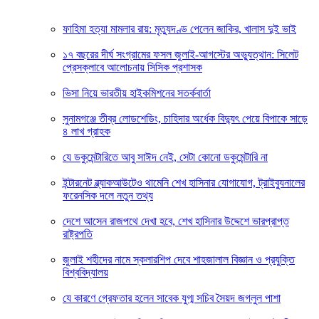
ফাহিমা হত্যা মামলার রায়: মৃত্যুদণ্ড পেলেন জাকির, খালাস দুই ভাই
১৭ বছরের দীর্ঘ সংগ্রামের ফসল জুলাই-আগস্টের অভ্যুত্থান: সিলেট
প্রেসক্লাবে আলোচনায় সিসিক প্রশাসক
ভিসা নিয়ে ভারতীয় হাইকমিশনের সতর্কবার্তা
সুনামগঞ্জে তীব্র লোডশেডিং, চাহিদার অর্ধেক বিদ্যুৎ পেয়ে বিপাকে সাড়ে
৪ লাখ গ্রাহক
যে ডকুমেন্টারিতে আবু সাঈদ নেই, সেটা কোনো ডকুমেন্টারি না
ইন্টারনেট ব্ল্যাকআউটেও থামেনি শেখ হাসিনার যোগাযোগ, ট্রাইব্যুনালের
ফরেনসিক দলে নতুন তথ্য
দেশে আসেন রাজপথে দেখা হবে, শেখ হাসিনার উদ্দেশে ভারপ্রাপ্ত
রাষ্ট্রপতি
জুলাই শহীদের নামে স্কলারশিপ দেবে শাহজালাল বিজ্ঞান ও প্রযুক্তি
বিশ্ববিদ্যালয়
যে কারণে গ্রেফতার হলেন সাবেক যুগ্ম সচিব সৈয়দ জগলুল পাশা