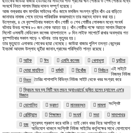
ছাতকের জাউয়া বাজার ইউনিয়নের সাউদের গাঁও গ্রামের খাঁন গোষ্ঠীর ও শেখ গোষ্ঠীর মধ্যে
সংঘর্ষে নিহত সালাম মিয়ার দাফন সম্পূর্ণ হয়েছে।
আজ শুক্রবার বাদ মাগরিব সাউদের গাঁও জামে মসজিদ সংলগ্ন মুহিব খাঁন এর বাড়িতে
জানাযার নামাজ শেষে তাদের পারিবারিক কবরস্থানে তার মরদেহ দাফন করা হয়।
উল্লেখ্য, ৪ মে বৃহস্পতিবার সকালে খাঁন গোষ্ঠী ও শেখ গোষ্ঠীর লোকজন মধ্যে সংঘর্ষ
ঘটনায় উভয় পক্ষের ৮০ জন লোক আহত হয়। খাঁন গোষ্ঠীর পক্ষে আহত সালাম মিয়াকে
সিলেট ওসমানী মেডিকেল কলেজ হাসপাতালে ৮ দিন লাইফ সাপোর্টে রাখার অবস্থায় গত
বৃহস্পতিবার সকাল সাড়ে ৭ ঘটনার তার মৃত্যুর হয়।
তার মৃত্যুতে এলাকায় শোকের ছায়া নেমেছে। জাউয়া বাজার পুলিশ তদন্ত কেন্দ্রের
ইনচার্জ আহমদ উল্লাহ ভুইঁয়া জানান,গ্রামের পরিস্থিতি শান্ত রয়েছে।
আটক
ঈদ
এমসি কলেজ
খেলাধুলা
দুর্ঘটনা
এই সাইটে
দোয়া মাহফিল
ধর্মঘট
নিখোঁজ
নির্বাচন
নিজম্ব নিউজ
তৈরির পাশাপাশি বিভিন্ন নিউজ সাইট থেকে খবর সংগ্রহ করে
নিহত
ফ্রিডম অব দ্য সিটি অব লন্ডন অ্যাওয়ার্ডে ভূষিত হলেন চ্যানেল এস'র
মিজান
সংশ্লিষ্ট
ভোগান্তি
ভ্রমণ
মানববন্ধন
মামলা
রেমিট্যান্স
শিক্ষাঙ্গন
সংঘর্ষ
সভা
সাদাপাথর
সূত্রসহ প্রকাশ করে থাকি। তাই কোন খবর নিয়ে আপত্তি বা
হজ
অভিযোগ থাকলে সংশ্লিষ্ট নিউজ সাইটের কর্তৃপক্ষের সাথে যোগাযোগ