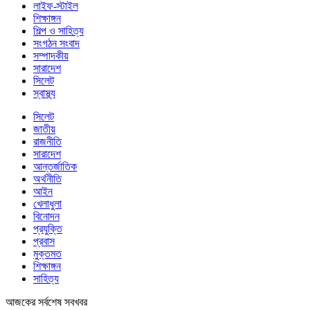
লাইফ-স্টাইল
শিক্ষাঙ্গন
শিল্প ও সাহিত্য
সংগঠন সংবাদ
সম্পাদকীয়
সারাদেশ
সিলেট
স্বাস্থ্য
সিলেট
জাতীয়
রাজনীতি
সারাদেশ
আন্তর্জাতিক
অর্থনীতি
আইন
খেলাধুলা
বিনোদন
প্রযুক্তি
প্রবাস
মুক্তমত
শিক্ষাঙ্গন
সাহিত্য
আজকের সর্বশেষ সবখবর