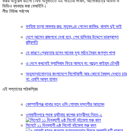
করার অনুরোধ রইলো।বিনা অনুমতিতে এই সাইটের সংবাদ, আলোকচিত্র অডিও ও
ভিডিও ব্যবহার করা বেআইনি।
লীড নিউজ সর্বশেষ
ফাহিমা হত্যা মামলার রায়: মৃত্যুদণ্ড পেলেন জাকির, খালাস দুই ভাই
দেশে আসেন রাজপথে দেখা হবে, শেখ হাসিনার উদ্দেশে ভারপ্রাপ্ত
রাষ্ট্রপতি
যে কারণে গ্রেফতার হলেন সাবেক যুগ্ম সচিব সৈয়দ জগলুল পাশা
এ দেশে কখনোই ফ্যাসিবাদ ফিরে আসবে না: আব্দুল কাইয়ুম চৌধুরী
অভ্যুত্থানোত্তর বাংলাদেশে সিলেটবাসী আর কোনো বৈষম্য দেখতে চায়
না: এমপি আবুল হাসান
এই সপ্তাহের পাঠকপ্রিয়
কোম্পানীগঞ্জ থানার নতুন ওসি গোলাম দস্তগীর আহমেদ
ওসমানীনগরে পৃথক দুর্ঘটনায় কলেজ ছাত্রীসহ নিহত-২
সিলেটে ১১ দিনব্যাপী ৬ষ্ঠ সিলেট বইমেলা শুরু কাল