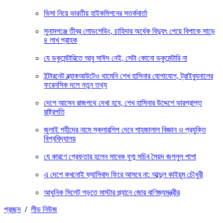
ভিসা নিয়ে ভারতীয় হাইকমিশনের সতর্কবার্তা
সুনামগঞ্জে তীব্র লোডশেডিং, চাহিদার অর্ধেক বিদ্যুৎ পেয়ে বিপাকে সাড়ে
৪ লাখ গ্রাহক
যে ডকুমেন্টারিতে আবু সাঈদ নেই, সেটা কোনো ডকুমেন্টারি না
ইন্টারনেট ব্ল্যাকআউটেও থামেনি শেখ হাসিনার যোগাযোগ, ট্রাইব্যুনালের
ফরেনসিক দলে নতুন তথ্য
দেশে আসেন রাজপথে দেখা হবে, শেখ হাসিনার উদ্দেশে ভারপ্রাপ্ত
রাষ্ট্রপতি
জুলাই শহীদের নামে স্কলারশিপ দেবে শাহজালাল বিজ্ঞান ও প্রযুক্তি
বিশ্ববিদ্যালয়
যে কারণে গ্রেফতার হলেন সাবেক যুগ্ম সচিব সৈয়দ জগলুল পাশা
এ দেশে কখনোই ফ্যাসিবাদ ফিরে আসবে না: আব্দুল কাইয়ুম চৌধুরী
আধুনিক সিলেট গড়তে মাস্টার প্ল্যানে জোর বাণিজ্যমন্ত্রীর
প্রচ্ছদ
/
লীড নিউজ