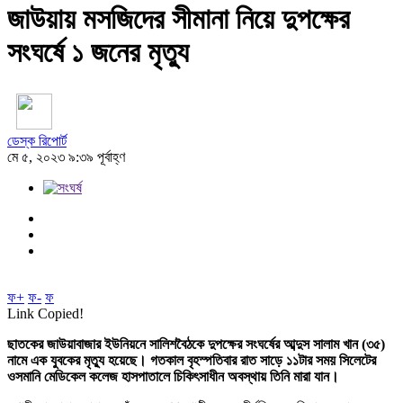
জাউয়ায় মসজিদের সীমানা নিয়ে দুপক্ষের
সংঘর্ষে ১ জনের মৃত্যু
ডেস্ক রিপোর্ট
মে ৫, ২০২৩ ৯:৩৯ পূর্বাহ্ণ
ফ+
ফ-
ফ
Link Copied!
ছাতকের জাউয়াবাজার ইউনিয়নে সালিশবৈঠকে দুপক্ষের সংঘর্ষের আব্দুস সালাম খান (৩৫)
নামে এক যুবকের মৃত্যু হয়েছে। গতকাল বৃহস্পতিবার রাত সাড়ে ১১টার সময় সিলেটের
ওসমানি মেডিকেল কলেজ হাসপাতালে চিকিৎসাধীন অবস্থায় তিনি মারা যান।