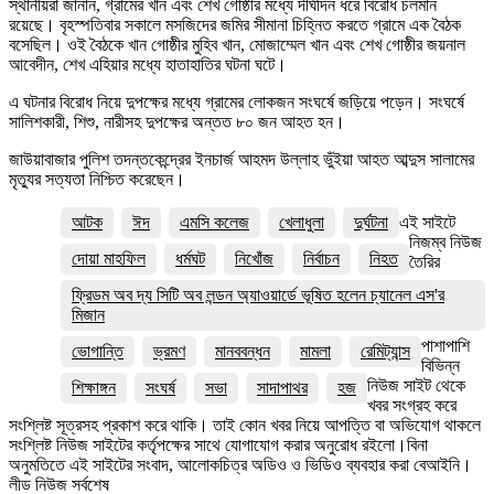
স্থানীয়রা জানান, গ্রামের খাঁন এবং শেখ গোষ্ঠীর মধ্যে দীর্ঘদিন ধরে বিরোধ চলমান
রয়েছে। বৃহস্পতিবার সকালে মসজিদের জমির সীমানা চিহ্নিত করতে গ্রামে এক বৈঠক
বসেছিল। ওই বৈঠকে খান গোষ্ঠীর মুহিব খান, মোজাম্মেল খান এবং শেখ গোষ্ঠীর জয়নাল
আবেদীন, শেখ এহিয়ার মধ্যে হাতাহাতির ঘটনা ঘটে।
এ ঘটনার বিরোধ নিয়ে দুপক্ষের মধ্যে গ্রামের লোকজন সংঘর্ষে জড়িয়ে পড়েন। সংঘর্ষে
সালিশকারী, শিশু, নারীসহ দুপক্ষের অন্তত ৮০ জন আহত হন।
জাউয়াবাজার পুলিশ তদন্তকেন্দ্রের ইনচার্জ আহমদ উল্লাহ ভুঁইয়া আহত আব্দুস সালামের
মৃত্যুর সত্যতা নিশ্চিত করেছেন।
আটক
ঈদ
এমসি কলেজ
খেলাধুলা
দুর্ঘটনা
এই সাইটে
নিজম্ব নিউজ
দোয়া মাহফিল
ধর্মঘট
নিখোঁজ
নির্বাচন
নিহত
তৈরির
ফ্রিডম অব দ্য সিটি অব লন্ডন অ্যাওয়ার্ডে ভূষিত হলেন চ্যানেল এস'র
মিজান
পাশাপাশি
ভোগান্তি
ভ্রমণ
মানববন্ধন
মামলা
রেমিট্যান্স
বিভিন্ন
নিউজ সাইট থেকে
শিক্ষাঙ্গন
সংঘর্ষ
সভা
সাদাপাথর
হজ
খবর সংগ্রহ করে
সংশ্লিষ্ট সূত্রসহ প্রকাশ করে থাকি। তাই কোন খবর নিয়ে আপত্তি বা অভিযোগ থাকলে
সংশ্লিষ্ট নিউজ সাইটের কর্তৃপক্ষের সাথে যোগাযোগ করার অনুরোধ রইলো।বিনা
অনুমতিতে এই সাইটের সংবাদ, আলোকচিত্র অডিও ও ভিডিও ব্যবহার করা বেআইনি।
লীড নিউজ সর্বশেষ