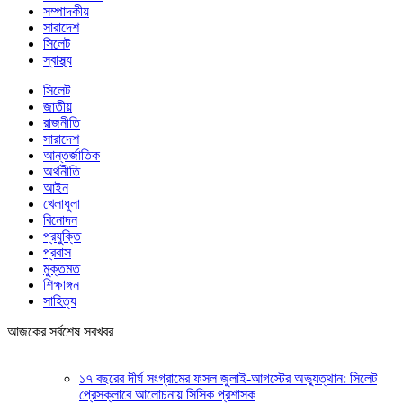
সম্পাদকীয়
সারাদেশ
সিলেট
স্বাস্থ্য
সিলেট
জাতীয়
রাজনীতি
সারাদেশ
আন্তর্জাতিক
অর্থনীতি
আইন
খেলাধুলা
বিনোদন
প্রযুক্তি
প্রবাস
মুক্তমত
শিক্ষাঙ্গন
সাহিত্য
আজকের সর্বশেষ সবখবর
১৭ বছরের দীর্ঘ সংগ্রামের ফসল জুলাই-আগস্টের অভ্যুত্থান: সিলেট
প্রেসক্লাবে আলোচনায় সিসিক প্রশাসক