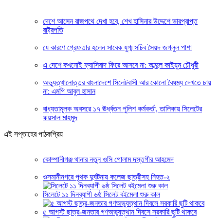
দেশে আসেন রাজপথে দেখা হবে, শেখ হাসিনার উদ্দেশে ভারপ্রাপ্ত
রাষ্ট্রপতি
যে কারণে গ্রেফতার হলেন সাবেক যুগ্ম সচিব সৈয়দ জগলুল পাশা
এ দেশে কখনোই ফ্যাসিবাদ ফিরে আসবে না: আব্দুল কাইয়ুম চৌধুরী
অভ্যুত্থানোত্তর বাংলাদেশে সিলেটবাসী আর কোনো বৈষম্য দেখতে চায়
না: এমপি আবুল হাসান
বাধ্যতামূলক অবসরে ১৭ ঊর্ধ্বতন পুলিশ কর্মকর্তা, তালিকায় সিলেটের
ফয়সাল মাহমুদ
এই সপ্তাহের পাঠকপ্রিয়
কোম্পানীগঞ্জ থানার নতুন ওসি গোলাম দস্তগীর আহমেদ
ওসমানীনগরে পৃথক দুর্ঘটনায় কলেজ ছাত্রীসহ নিহত-২
সিলেটে ১১ দিনব্যাপী ৬ষ্ঠ সিলেট বইমেলা শুরু কাল
৫ আগস্ট ছাত্র-জনতার গণঅভ্যুত্থান দিবসে সরকারি ছুটি থাকবে