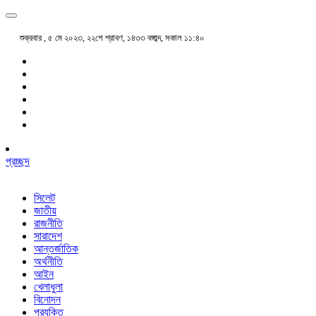
শুক্রবার , ৫ মে ২০২৩, ২২শে শ্রাবণ, ১৪৩৩ বঙ্গাব্দ, সকাল ১১:৪০
প্রচ্ছদ
সিলেট
জাতীয়
রাজনীতি
সারাদেশ
আন্তর্জাতিক
অর্থনীতি
আইন
খেলাধুলা
বিনোদন
প্রযুক্তি