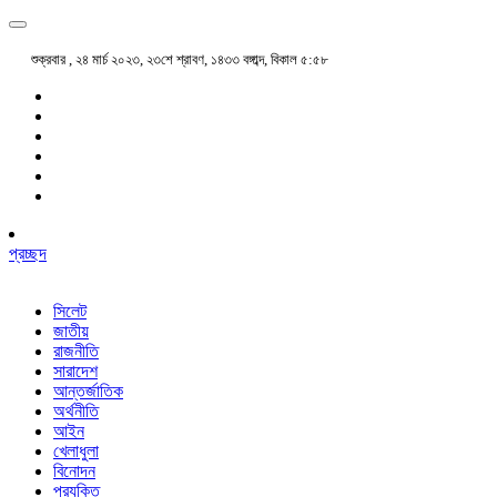
শুক্রবার , ২৪ মার্চ ২০২৩, ২৩শে শ্রাবণ, ১৪৩৩ বঙ্গাব্দ, বিকাল ৫:৫৮
প্রচ্ছদ
সিলেট
জাতীয়
রাজনীতি
সারাদেশ
আন্তর্জাতিক
অর্থনীতি
আইন
খেলাধুলা
বিনোদন
প্রযুক্তি