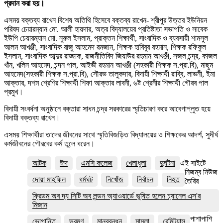
প্রদান করা হয়।
এসময় বক্তব্য রাখেন বিশেষ অতিথি হিসেবে বক্তব্য রাখেন- শ্রীপুর উত্তর ইউনিয়ন
পরিষদ চেয়ারম্যান মো. আলী হায়দার, অত্র বিদ্যালয়ের প্রতিষ্টাতা সভাপতি ও সাবেক
ইউপি চেয়ারম্যান মো. নুরুল ইসলাম, প্রাক্তন শিক্ষার্থী, সাংবাদিক ও ব্যবসায়ী শামসুল
আলম আখঞ্জী, সাংবাদিক রাজু আহমেদ রমজান, শিক্ষক হাবিবুর রহমান, শিক্ষক রফিকুল
ইসলাম, সাংবাদিক আব্দুর রাজ্জাক, রাজনীতিবিদ জিয়াউর রহমান আখঞ্জী, সজল চন্দ্র, কাজল
খাঁন, খলিন আহমেদ, চন্দন পাল, আইভী রহমান আখঞ্জী (সহকারী শিক্ষক স.প্রা.বি), মাছুম
আহমেদ(সহকারী শিক্ষক স.প্রা.বি), সৌরভ তালুকদার, বিদায়ী শিক্ষার্থী রাব্বি, লাভনী, ইমা
আক্তার, দশম শ্রেণির শিক্ষার্থী শিফা আক্তার লাবনী, ৬ষ্ট শ্রেনীর শিক্ষার্থী গৌরব পাল
প্রমুখ।
বিদায়ী সংবর্ধনা অনুষ্ঠানে বক্তারা সাধন চন্দ্র সরকারের স্মৃতিচারণ করে আবেগাপ্লুত হয়ে
বিদায়ী বক্তব্য রাখেন।
এসময় শিক্ষার্থীরা তাদের জীবনের সাথে স্মৃতিবিজড়িত বিদ্যালয়ের ও শিক্ষকের আদর্শ, সুদীর্ঘ
কর্মজীবনের গৌরবের কর্ম তুলে ধরেন।
আটক
ঈদ
এমসি কলেজ
খেলাধুলা
দুর্ঘটনা
এই সাইটে
নিজম্ব নিউজ
দোয়া মাহফিল
ধর্মঘট
নিখোঁজ
নির্বাচন
নিহত
তৈরির
ফ্রিডম অব দ্য সিটি অব লন্ডন অ্যাওয়ার্ডে ভূষিত হলেন চ্যানেল এস'র
মিজান
পাশাপাশি
ভোগান্তি
ভ্রমণ
মানববন্ধন
মামলা
রেমিট্যান্স