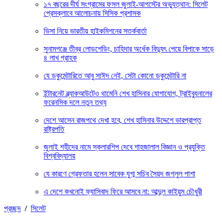
১৭ বছরের দীর্ঘ সংগ্রামের ফসল জুলাই-আগস্টের অভ্যুত্থান: সিলেট
প্রেসক্লাবে আলোচনায় সিসিক প্রশাসক
ভিসা নিয়ে ভারতীয় হাইকমিশনের সতর্কবার্তা
সুনামগঞ্জে তীব্র লোডশেডিং, চাহিদার অর্ধেক বিদ্যুৎ পেয়ে বিপাকে সাড়ে
৪ লাখ গ্রাহক
যে ডকুমেন্টারিতে আবু সাঈদ নেই, সেটা কোনো ডকুমেন্টারি না
ইন্টারনেট ব্ল্যাকআউটেও থামেনি শেখ হাসিনার যোগাযোগ, ট্রাইব্যুনালের
ফরেনসিক দলে নতুন তথ্য
দেশে আসেন রাজপথে দেখা হবে, শেখ হাসিনার উদ্দেশে ভারপ্রাপ্ত
রাষ্ট্রপতি
জুলাই শহীদের নামে স্কলারশিপ দেবে শাহজালাল বিজ্ঞান ও প্রযুক্তি
বিশ্ববিদ্যালয়
যে কারণে গ্রেফতার হলেন সাবেক যুগ্ম সচিব সৈয়দ জগলুল পাশা
এ দেশে কখনোই ফ্যাসিবাদ ফিরে আসবে না: আব্দুল কাইয়ুম চৌধুরী
প্রচ্ছদ
/
সিলেট