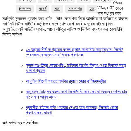
বিভিন্ন
নিউজ সাইট থেকে
শিক্ষাঙ্গন
সংঘর্ষ
সভা
সাদাপাথর
হজ
খবর সংগ্রহ করে
সংশ্লিষ্ট সূত্রসহ প্রকাশ করে থাকি। তাই কোন খবর নিয়ে আপত্তি বা অভিযোগ থাকলে
সংশ্লিষ্ট নিউজ সাইটের কর্তৃপক্ষের সাথে যোগাযোগ করার অনুরোধ রইলো।বিনা
অনুমতিতে এই সাইটের সংবাদ, আলোকচিত্র অডিও ও ভিডিও ব্যবহার করা বেআইনি।
সিলেট সর্বশেষ
১৭ বছরের দীর্ঘ সংগ্রামের ফসল জুলাই-আগস্টের অভ্যুত্থান: সিলেট
প্রেসক্লাবে আলোচনায় সিসিক প্রশাসক
সুনামগঞ্জে তীব্র লোডশেডিং, চাহিদার অর্ধেক বিদ্যুৎ পেয়ে বিপাকে সাড়ে
৪ লাখ গ্রাহক
আধুনিক সিলেট গড়তে মাস্টার প্ল্যানে জোর বাণিজ্যমন্ত্রীর
অভ্যুত্থানোত্তর বাংলাদেশে সিলেটবাসী আর কোনো বৈষম্য দেখতে চায়
না: এমপি আবুল হাসান
প্রবাসীরা চাইলে বাড়ি পাহারায় দেওয়া হবে আনসার, সিলেটে জেলা
প্রশাসকের ঘোষণা
এই সপ্তাহের পাঠকপ্রিয়