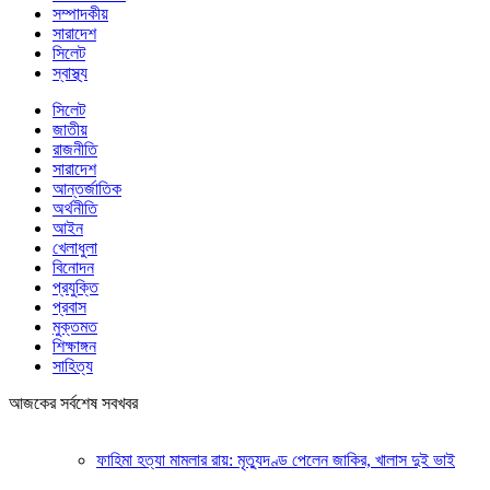
সম্পাদকীয়
সারাদেশ
সিলেট
স্বাস্থ্য
সিলেট
জাতীয়
রাজনীতি
সারাদেশ
আন্তর্জাতিক
অর্থনীতি
আইন
খেলাধুলা
বিনোদন
প্রযুক্তি
প্রবাস
মুক্তমত
শিক্ষাঙ্গন
সাহিত্য
আজকের সর্বশেষ সবখবর
ফাহিমা হত্যা মামলার রায়: মৃত্যুদণ্ড পেলেন জাকির, খালাস দুই ভাই