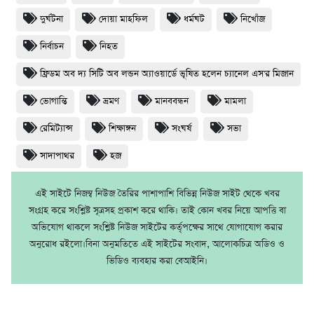
দুর্ঘটনা
দোয়া মাহফিল
ধর্মঘট
নিখোঁজ
নির্বাচন
নিহত
ফ্রিডম অব দ্য সিটি অব লন্ডন অ্যাওয়ার্ডে ভূষিত হলেন চ্যানেল এস'র মিজান
ভোগান্তি
ভ্রমণ
মানববন্ধন
মামলা
রেমিট্যান্স
শিক্ষাঙ্গন
সংঘর্ষ
সভা
সাদাপাথর
হজ
এই সাইটে নিজম্ব নিউজ তৈরির পাশাপাশি বিভিন্ন নিউজ সাইট থেকে খবর
সংগ্রহ করে সংশ্লিষ্ট সূত্রসহ প্রকাশ করে থাকি। তাই কোন খবর নিয়ে আপত্তি বা
অভিযোগ থাকলে সংশ্লিষ্ট নিউজ সাইটের কর্তৃপক্ষের সাথে যোগাযোগ করার
অনুরোধ রইলো।বিনা অনুমতিতে এই সাইটের সংবাদ, আলোকচিত্র অডিও ও
ভিডিও ব্যবহার করা বেআইনি।