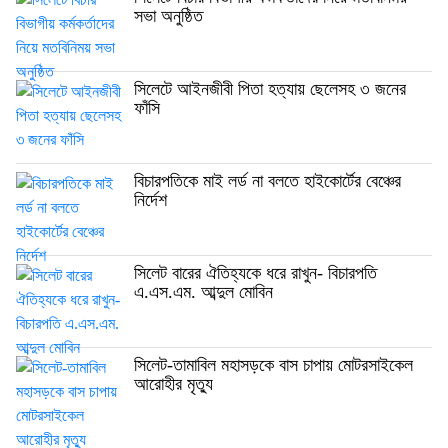
সভা অনুষ্ঠিত
সিলেটে আইনজীবী পিতা হত্যায় ছেলেসহ ৩ জনের
ফাঁসি
বিচারপতিকে মাই লর্ড না বলতে হাইকোর্টের বেঞ্চের
নির্দেশ
সিলেট বারের ঐতিহ্যকে ধরে রাখুন- বিচারপতি
এ.এস.এম. আব্দুল মোবিন
সিলেট-তামাবিল মহাসড়কে বাস চাপায় মোটরসাইকেল
আরোহীর মৃত্যু