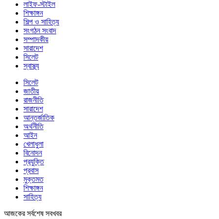
লাইফ-স্টাইল
শিক্ষাঙ্গন
শিল্প ও সাহিত্য
সংগঠন সংবাদ
সম্পাদকীয়
সারাদেশ
সিলেট
স্বাস্থ্য
সিলেট
জাতীয়
রাজনীতি
সারাদেশ
আন্তর্জাতিক
অর্থনীতি
আইন
খেলাধুলা
বিনোদন
প্রযুক্তি
প্রবাস
মুক্তমত
শিক্ষাঙ্গন
সাহিত্য
আজকের সর্বশেষ সবখবর