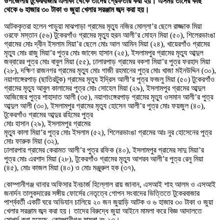
উপজেলার টুকেরবাজার এলাকা থেকে তাদের গ্রেফতার করা হয়। এসময় তাদের কাছ
থেকে ৬ হাজার ৩০ টাকা ও জুয়া খেলার সরঞ্জাম জব্দ করা হয়।
আটককৃতরা হলেন পাড়ুয়া মাঝপাড়া গ্রামের মৃত্যু নজির মোল্লা’র ছেলে রাজ্জাক মিয়া
ওরফে মস্তান (৫৬) টুকেরগাঁও গ্রামের মৃত্যু হুরন আলী’র মোহন মিয়া (৫০), শিলেরভাংঙা
গ্রামের মোঃ দ্বীন ইসলাম মিয়া’র ছেলে মোঃ আল আমিন মিয়া (২৪), খায়েরগাঁও গ্রামের
মৃত্যু মোঃ রাজু মিয়া’র পুত্র মোঃ জাবেদ হাসান (২৫), ইসলামপুর গ্রামের মৃত্যু আব্দুল
জব্বারের পুত্র মোঃ বাবুল মিয়া (৫৫), ঢালারপাড় গ্রামের বকশা মিয়া’র পুত্র ফরহাদ মিয়া
(২৮), দক্ষিণ রাজনগর গ্রামের মৃত্যু মোঃ গাজী রহমানের পুত্র মোঃ খাজা মইনউদ্দিন (৩০),
নয়াগাঙ্গেরপাড় (ছাতিরটুক) গ্রামের মৃত্যু ইদ্রিস আলী’র পুত্র ফজলু মিয়া (৫০) টুকেরগাঁও
গ্রামের মৃত্যু আবুল কালামের পুত্র মোঃ সোহেল মিয়া (২৯), ইসলামপুর গ্রামের আব্দুল
আজিজের পুত্র শাহাদাত আলী (৩৫), নয়াগাংঙ্গেরপাড় গ্রামের মৃত্যু ওসমান আলী’র পুত্র
আব্দুল আলী (৩০), ইসলামপুর গ্রামের মৃত্যু হোসেন আলী’র পুত্র মোঃ ফয়জুল (৪০),
টুকেরগাঁও গ্রামের আব্দুর রহিমের পুত্র
মোঃ হাসান (২৯), ইসলামপুর গ্রামের
মৃত্যু কালা মিয়া’র পুত্র মোঃ ইসলাম (৫২), শিলেরভাংঙা গ্রামের আঃ নুর হোসেনের পুত্র
মোঃ ফারুক মিয়া (৩২),
ঢালারপার গ্রামের কেরামত আলী’র পুত্র রফিক (৪০), ইসলামপুর গ্রামের সাদু মিয়া’র
পুত্র মোঃ এরশাদ মিয়া (২৮), টুকেরগাঁও গ্রামের মৃত্যু আশরব আলী’র পুত্র রেনু মিয়া
(৪৫), মোঃ কাজল মিয়া (৪০) ও মোঃ মঞ্জুরুল হক (৩৭),
কোম্পানীগঞ্জ থানার অফিসার ইনচার্জ হিল্লোল রায় জানান, এসআই শাহ আলম ও এসআই
জনার্দন তালুকদারের সঙ্গীয় ফোর্সের নেতৃত্বে গোপন সংবাদের ভিত্তিতে টুকেরবাজার
পার্শ্ববর্তী একটি ঘরে অভিযান চালিয়ে ২০ জন জুয়াড়ি আটক ও ৬ হাজার ৩০ টাকা ও জুয়া
খেলার সরঞ্জাম জব্দ করা হয়। তাদের বিরুদ্ধে জুয়া আইনে মামলা করে বিজ্ঞ আদালতে
সোপর্দ করা হয়েছে, কোম্পানীগঞ্জ মামলা নং-১৩।