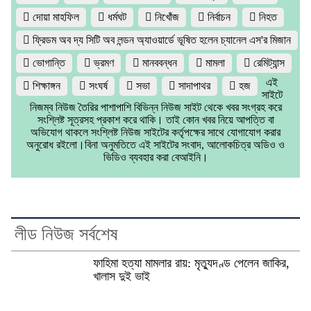
দোয়া মাহফিল
ধর্মঘট
নিখোঁজ
নির্বাচন
নিহত
ফ্রিডম অব দ্য সিটি অব লন্ডন অ্যাওয়ার্ডে ভূষিত হলেন চ্যানেল এস'র মিজান
ভোগান্তি
ভ্রমণ
মানববন্ধন
মামলা
রেমিট্যান্স
এই
শিক্ষাঙ্গন
সংঘর্ষ
সভা
সাদাপাথর
হজ
সাইটে
নিজম্ব নিউজ তৈরির পাশাপাশি বিভিন্ন নিউজ সাইট থেকে খবর সংগ্রহ করে
সংশ্লিষ্ট সূত্রসহ প্রকাশ করে থাকি। তাই কোন খবর নিয়ে আপত্তি বা
অভিযোগ থাকলে সংশ্লিষ্ট নিউজ সাইটের কর্তৃপক্ষের সাথে যোগাযোগ করার
অনুরোধ রইলো।বিনা অনুমতিতে এই সাইটের সংবাদ, আলোকচিত্র অডিও ও
ভিডিও ব্যবহার করা বেআইনি।
লীড নিউজ সর্বশেষ
ফাহিমা হত্যা মামলার রায়: মৃত্যুদণ্ড পেলেন জাকির,
খালাস দুই ভাই