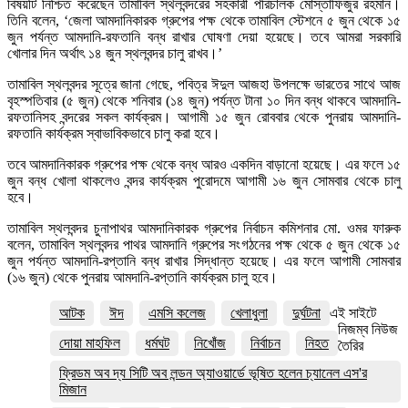
বিষয়টি নিশ্চিত করেছেন তামাবিল স্থলবন্দরের সহকারী পরিচালক মোস্তাফিজুর রহমান।
তিনি বলেন, ‘জেলা আমদানিকারক গ্রুপের পক্ষ থেকে তামাবিল স্টেশনে ৫ জুন থেকে ১৫
জুন পর্যন্ত আমদানি-রফতানি বন্ধ রাখার ঘোষণা দেয়া হয়েছে। তবে আমরা সরকারি
খোলার দিন অর্থাৎ ১৪ জুন স্থলবন্দর চালু রাখব।’
তামাবিল স্থলবন্দর সূত্রে জানা গেছে, পবিত্র ঈদুল আজহা উপলক্ষে ভারতের সাথে আজ
বৃহস্পতিবার (৫ জুন) থেকে শনিবার (১৪ জুন) পর্যন্ত টানা ১০ দিন বন্ধ থাকবে আমদানি-
রফতানিসহ বন্দরের সকল কার্যক্রম। আগামী ১৫ জুন রোববার থেকে পুনরায় আমদানি-
রফতানি কার্যক্রম স্বাভাবিকভাবে চালু করা হবে।
তবে আমদানিকারক গ্রুপের পক্ষ থেকে বন্ধ আরও একদিন বাড়ানো হয়েছে। এর ফলে ১৫
জুন বন্ধ খোলা থাকলেও বন্দর কার্যক্রম পুরোদমে আগামী ১৬ জুন সোমবার থেকে চালু
হবে।
তামাবিল স্থলবন্দর চুনাপাথর আমদানিকারক গ্রুপের নির্বাচন কমিশনার মো. ওমর ফারুক
বলেন, তামাবিল স্থলবন্দর পাথর আমদানি গ্রুপের সংগঠনের পক্ষ থেকে ৫ জুন থেকে ১৫
জুন পর্যন্ত আমদানি-রপ্তানি বন্ধ রাখার সিদ্ধান্ত হয়েছে। এর ফলে আগামী সোমবার
(১৬ জুন) থেকে পুনরায় আমদানি-রপ্তানি কার্যক্রম চালু হবে।
আটক
ঈদ
এমসি কলেজ
খেলাধুলা
দুর্ঘটনা
এই সাইটে
নিজম্ব নিউজ
দোয়া মাহফিল
ধর্মঘট
নিখোঁজ
নির্বাচন
নিহত
তৈরির
ফ্রিডম অব দ্য সিটি অব লন্ডন অ্যাওয়ার্ডে ভূষিত হলেন চ্যানেল এস'র
মিজান