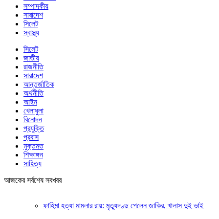
সম্পাদকীয়
সারাদেশ
সিলেট
স্বাস্থ্য
সিলেট
জাতীয়
রাজনীতি
সারাদেশ
আন্তর্জাতিক
অর্থনীতি
আইন
খেলাধুলা
বিনোদন
প্রযুক্তি
প্রবাস
মুক্তমত
শিক্ষাঙ্গন
সাহিত্য
আজকের সর্বশেষ সবখবর
ফাহিমা হত্যা মামলার রায়: মৃত্যুদণ্ড পেলেন জাকির, খালাস দুই ভাই