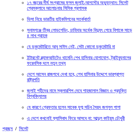
১৭ বছরের দীর্ঘ সংগ্রামের ফসল জুলাই-আগস্টের অভ্যুত্থান: সিলেট
প্রেসক্লাবে আলোচনায় সিসিক প্রশাসক
ভিসা নিয়ে ভারতীয় হাইকমিশনের সতর্কবার্তা
সুনামগঞ্জে তীব্র লোডশেডিং, চাহিদার অর্ধেক বিদ্যুৎ পেয়ে বিপাকে সাড়ে
৪ লাখ গ্রাহক
যে ডকুমেন্টারিতে আবু সাঈদ নেই, সেটা কোনো ডকুমেন্টারি না
ইন্টারনেট ব্ল্যাকআউটেও থামেনি শেখ হাসিনার যোগাযোগ, ট্রাইব্যুনালের
ফরেনসিক দলে নতুন তথ্য
দেশে আসেন রাজপথে দেখা হবে, শেখ হাসিনার উদ্দেশে ভারপ্রাপ্ত
রাষ্ট্রপতি
জুলাই শহীদের নামে স্কলারশিপ দেবে শাহজালাল বিজ্ঞান ও প্রযুক্তি
বিশ্ববিদ্যালয়
যে কারণে গ্রেফতার হলেন সাবেক যুগ্ম সচিব সৈয়দ জগলুল পাশা
এ দেশে কখনোই ফ্যাসিবাদ ফিরে আসবে না: আব্দুল কাইয়ুম চৌধুরী
প্রচ্ছদ
/
সিলেট