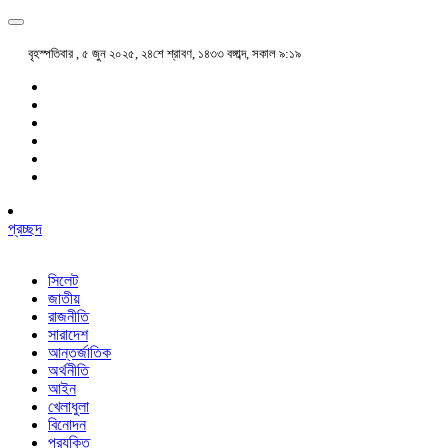
বৃহস্পতিবার , ৫ জুন ২০২৫, ২৪শে শ্রাবণ, ১৪৩৩ বঙ্গাব্দ, সকাল ৯:১৯
প্রচ্ছদ
সিলেট
জাতীয়
রাজনীতি
সারাদেশ
আন্তর্জাতিক
অর্থনীতি
আইন
খেলাধুলা
বিনোদন
প্রযুক্তি