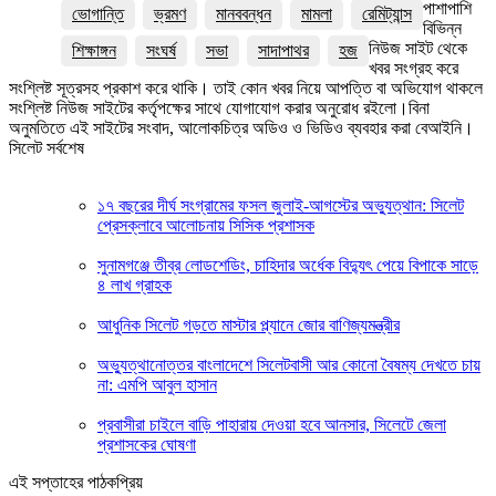
পাশাপাশি
ভোগান্তি
ভ্রমণ
মানববন্ধন
মামলা
রেমিট্যান্স
বিভিন্ন
নিউজ সাইট থেকে
শিক্ষাঙ্গন
সংঘর্ষ
সভা
সাদাপাথর
হজ
খবর সংগ্রহ করে
সংশ্লিষ্ট সূত্রসহ প্রকাশ করে থাকি। তাই কোন খবর নিয়ে আপত্তি বা অভিযোগ থাকলে
সংশ্লিষ্ট নিউজ সাইটের কর্তৃপক্ষের সাথে যোগাযোগ করার অনুরোধ রইলো।বিনা
অনুমতিতে এই সাইটের সংবাদ, আলোকচিত্র অডিও ও ভিডিও ব্যবহার করা বেআইনি।
সিলেট সর্বশেষ
১৭ বছরের দীর্ঘ সংগ্রামের ফসল জুলাই-আগস্টের অভ্যুত্থান: সিলেট
প্রেসক্লাবে আলোচনায় সিসিক প্রশাসক
সুনামগঞ্জে তীব্র লোডশেডিং, চাহিদার অর্ধেক বিদ্যুৎ পেয়ে বিপাকে সাড়ে
৪ লাখ গ্রাহক
আধুনিক সিলেট গড়তে মাস্টার প্ল্যানে জোর বাণিজ্যমন্ত্রীর
অভ্যুত্থানোত্তর বাংলাদেশে সিলেটবাসী আর কোনো বৈষম্য দেখতে চায়
না: এমপি আবুল হাসান
প্রবাসীরা চাইলে বাড়ি পাহারায় দেওয়া হবে আনসার, সিলেটে জেলা
প্রশাসকের ঘোষণা
এই সপ্তাহের পাঠকপ্রিয়