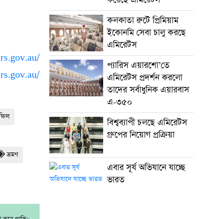
কলকাতা রুটে প্রিমিয়াম
ইকোনমি সেবা চালু করছে
এমিরেটস
rs.gov.au/
প্যারিস এয়ারশো’তে
rs.gov.au/
এমিরেটস প্রদর্শন করলো
তাদের সর্বাধুনিক এয়ারবাস
এ-৩৫০
হফিল
বিশ্বব্যাপী চলছে এমিরেটস
গ্রুপের নিয়োগ প্রক্রিয়া
ভ্রমণ
এবার সূর্য অভিযানে যাচ্ছে
ভারত