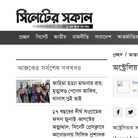
প্রচ্ছদ
সিলেট
জাতীয়
রাজনীতি
সারাদেশ
আন্তর্জাতি
প্রচ্ছদ
/
আন্ত
অস্ট্রেল
আজকের সর্বশেষ সবখবর
ফাহিমা হত্যা মামলার রায়:
সিল
মৃত্যুদণ্ড পেলেন জাকির,
মে 
খালাস দুই ভাই
১৭ বছরের দীর্ঘ সংগ্রামের
ফসল জুলাই-আগস্টের
অভ্যুত্থান: সিলেট প্রেসক্লাবে
অস্ট্রেলিয়া
আলোচনায় সিসিক প্রশাসক