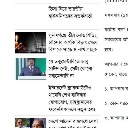
(ImmiAccoun
ভিসা নিয়ে ভারতীয়
মঙ্গলবার (১৯
হাইকমিশনের সতর্কবার্তা
বার্তায় বলা
সুনামগঞ্জে তীব্র লোডশেডিং,
সরকারের অফি
চাহিদার অর্ধেক বিদ্যুৎ পেয়ে
বিপাকে সাড়ে ৪ লাখ গ্রাহক
হবে।
যে ডকুমেন্টারিতে আবু
আপনার এজেন
সাঈদ নেই, সেটা কোনো
দেবেন, যাত
ডকুমেন্টারি না
ইন্টারনেট ব্ল্যাকআউটেও
১. আপনার না
থামেনি শেখ হাসিনার
যোগাযোগ, ট্রাইব্যুনালের
২. কোন ধরন
ফরেনসিক দলে নতুন তথ্য
৩. আপনার আ
দেশে আসেন রাজপথে দেখা