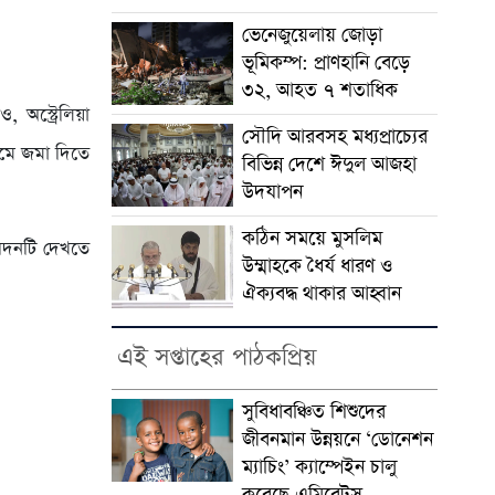
ভেনেজুয়েলায় জোড়া
।
ভূমিকম্প: প্রাণহানি বেড়ে
৩২, আহত ৭ শতাধিক
অস্ট্রেলিয়া
সৌদি আরবসহ মধ্যপ্রাচ্যের
যমে জমা দিতে
বিভিন্ন দেশে ঈদুল আজহা
উদযাপন
কঠিন সময়ে মুসলিম
েদনটি দেখতে
উম্মাহকে ধৈর্য ধারণ ও
ঐক্যবদ্ধ থাকার আহ্বান
এই সপ্তাহের পাঠকপ্রিয়
সুবিধাবঞ্চিত শিশুদের
জীবনমান উন্নয়নে ‘ডোনেশন
ম্যাচিং’ ক্যাম্পেইন চালু
করেছে এমিরেটস