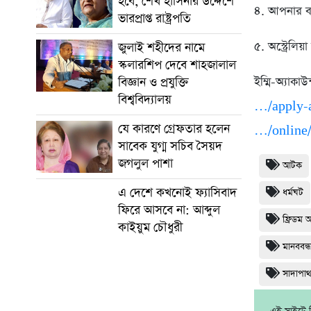
হবে, শেখ হাসিনার উদ্দেশে
৪. আপনার বা
ভারপ্রাপ্ত রাষ্ট্রপতি
৫. অস্ট্রেলি
জুলাই শহীদের নামে
স্কলারশিপ দেবে শাহজালাল
বিজ্ঞান ও প্রযুক্তি
ইম্মি-অ্যা
বিশ্ববিদ্যালয়
…/apply-
যে কারণে গ্রেফতার হলেন
…/online/
সাবেক যুগ্ম সচিব সৈয়দ
জগলুল পাশা
আটক
এ দেশে কখনোই ফ্যাসিবাদ
ধর্মঘট
ফিরে আসবে না: আব্দুল
ফ্রিডম 
কাইয়ুম চৌধুরী
মানববন্
সাদাপা