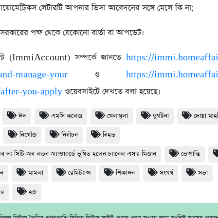
য়োমেট্রিকস লেটারটি আপনার ভিসা আবেদনের সঙ্গে মেলে কি না;
য়া সরকারের পক্ষ থেকে যেকোনো বার্তা বা আপডেট।
কাউন্ট (ImmiAccount) সম্পর্কে জানতে
https://immi.homeaffai
and-manage-your
ও
https://immi.homeaffai
after-you-apply
ওয়েবসাইটে দেখতে বলা হয়েছে।
ঈদ
এমসি কলেজ
খেলাধুলা
দুর্ঘটনা
দোয়া মা
নিখোঁজ
নির্বাচন
নিহত
অব দ্য সিটি অব লন্ডন অ্যাওয়ার্ডে ভূষিত হলেন চ্যানেল এস'র মিজান
ভোগান্তি
ধন
মামলা
রেমিট্যান্স
শিক্ষাঙ্গন
সংঘর্ষ
সভা
থর
হজ