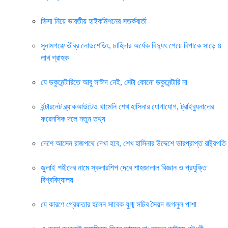
ভিসা নিয়ে ভারতীয় হাইকমিশনের সতর্কবার্তা
সুনামগঞ্জে তীব্র লোডশেডিং, চাহিদার অর্ধেক বিদ্যুৎ পেয়ে বিপাকে সাড়ে ৪
লাখ গ্রাহক
যে ডকুমেন্টারিতে আবু সাঈদ নেই, সেটা কোনো ডকুমেন্টারি না
ইন্টারনেট ব্ল্যাকআউটেও থামেনি শেখ হাসিনার যোগাযোগ, ট্রাইব্যুনালের
ফরেনসিক দলে নতুন তথ্য
দেশে আসেন রাজপথে দেখা হবে, শেখ হাসিনার উদ্দেশে ভারপ্রাপ্ত রাষ্ট্রপতি
জুলাই শহীদের নামে স্কলারশিপ দেবে শাহজালাল বিজ্ঞান ও প্রযুক্তি
বিশ্ববিদ্যালয়
যে কারণে গ্রেফতার হলেন সাবেক যুগ্ম সচিব সৈয়দ জগলুল পাশা