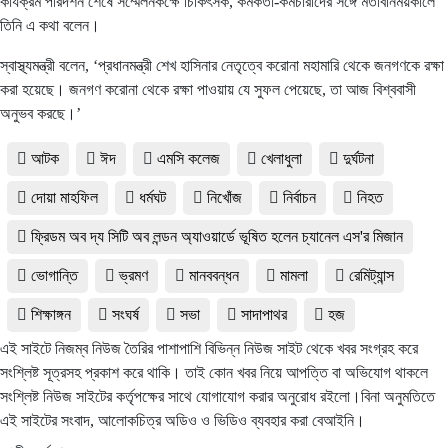
কার্যক্রম পরিদর্শন শেষে সম্মেলনকক্ষে চিকিৎসক, কর্মকর্তা-কর্মচারীদের সঙ্গে মতবিনিময়কালে
তিনি এ কথা বলেন।
স্বাস্থ্যমন্ত্রী বলেন, ‘প্রধানমন্ত্রী শেখ হাসিনার নেতৃত্বে করোনা মহামারি থেকে জনগণকে রক্ষা
করা হয়েছে। জনগণ করোনা থেকে রক্ষা পাওয়ায় যে সুফল পেয়েছে, তা আজ বিশ্ববাসী
অনুভব করছে।’
আটক
ঈদ
এমসি কলেজ
খেলাধুলা
দুর্ঘটনা
দোয়া মাহফিল
ধর্মঘট
নিখোঁজ
নির্বাচন
নিহত
ফ্রিডম অব দ্য সিটি অব লন্ডন অ্যাওয়ার্ডে ভূষিত হলেন চ্যানেল এস'র মিজান
ভোগান্তি
ভ্রমণ
মানববন্ধন
মামলা
রেমিট্যান্স
শিক্ষাঙ্গন
সংঘর্ষ
সভা
সাদাপাথর
হজ
এই সাইটে নিজম্ব নিউজ তৈরির পাশাপাশি বিভিন্ন নিউজ সাইট থেকে খবর সংগ্রহ করে
সংশ্লিষ্ট সূত্রসহ প্রকাশ করে থাকি। তাই কোন খবর নিয়ে আপত্তি বা অভিযোগ থাকলে
সংশ্লিষ্ট নিউজ সাইটের কর্তৃপক্ষের সাথে যোগাযোগ করার অনুরোধ রইলো।বিনা অনুমতিতে
এই সাইটের সংবাদ, আলোকচিত্র অডিও ও ভিডিও ব্যবহার করা বেআইনি।