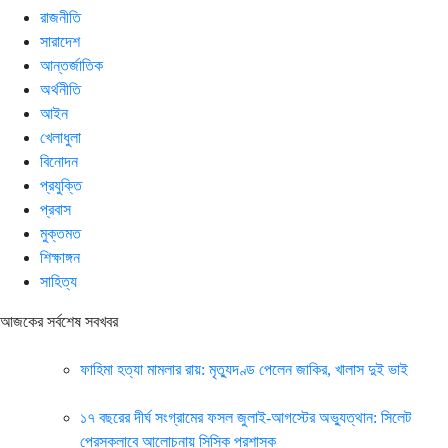
রাজনীতি
সারাদেশ
আন্তর্জাতিক
অর্থনীতি
আইন
খেলাধুলা
বিনোদন
প্রযুক্তি
প্রবাস
মুক্তমত
শিক্ষাঙ্গন
সাহিত্য
আজকের সর্বশেষ সবখবর
ফাহিমা হত্যা মামলার রায়: মৃত্যুদণ্ড পেলেন জাকির, খালাস দুই ভাই
১৭ বছরের দীর্ঘ সংগ্রামের ফসল জুলাই-আগস্টের অভ্যুত্থান: সিলেট
প্রেসক্লাবে আলোচনায় সিসিক প্রশাসক