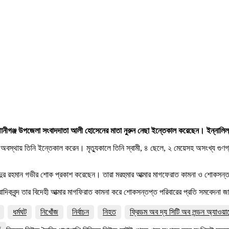
োম্পানীগঞ্জ উপজেলা সংবাদদাতা আলী হোসেনের মাতা নুরুন নেছা ইন্তেকাল করেছেন। ইন্নাল
 অবস্থায় তিনি ইন্তেকাল করেন। মৃত্যুকালে তিনি স্বামী, ৪ ছেলে, ২ মেয়েসহ অসংখ্য গু
আবিদুর রহমান গভীর শোক প্রকাশ করেছেন। তারা মরহুমার আত্মার মাগফেরাত কামনা ও শোকসন্
ংবাদিকবৃন্দ তার বিদেহী আত্মার মাগফিরাত কামনা করে শোকসন্তপ্ত পরিবারের প্রতি সমবেদনা
ধর্মঘট
নিখোঁজ
নির্বাচন
নিহত
ফ্রিডম অব দ্য সিটি অব লন্ডন অ্যাওয়া
জ