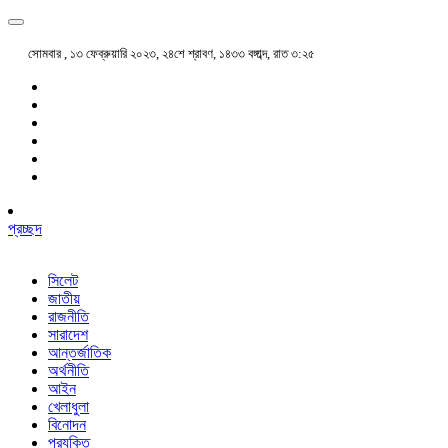
সোমবার , ১৩ ফেব্রুয়ারি ২০২৩, ২৪শে শ্রাবণ, ১৪৩৩ বঙ্গাব্দ, রাত ৩:২৫
প্রচ্ছদ
সিলেট
জাতীয়
রাজনীতি
সারাদেশ
আন্তর্জাতিক
অর্থনীতি
আইন
খেলাধুলা
বিনোদন
প্রযুক্তি