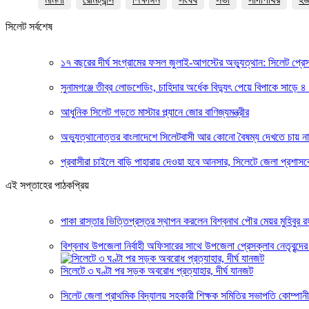
সিলেট সর্বশেষ
১৭ বছরের দীর্ঘ সংগ্রামের ফসল জুলাই-আগস্টের অভ্যুত্থান: সিলেট প্
সুনামগঞ্জে তীব্র লোডশেডিং, চাহিদার অর্ধেক বিদ্যুৎ পেয়ে বিপাকে সাড়ে ৪
আধুনিক সিলেট গড়তে মাস্টার প্ল্যানে জোর বাণিজ্যমন্ত্রীর
অভ্যুত্থানোত্তর বাংলাদেশে সিলেটবাসী আর কোনো বৈষম্য দেখতে চায় ন
প্রবাসীরা চাইলে বাড়ি পাহারায় দেওয়া হবে আনসার, সিলেটে জেলা প্রশাস
এই সপ্তাহের পাঠকপ্রিয়
পাকা রাস্তার ভিত্তিপ্রস্তর স্থাপন করলেন বিশ্বনাথ পৌর মেয়র মুহিবুর র
বিশ্বনাথ উপজেলা নির্বাহী অফিসারের সাথে উপজেলা প্রেসক্লাব নেতৃবৃন্দের
সিলেটে ৩ ঘণ্টা পর সড়ক অবরোধ প্রত্যাহার, দীর্ঘ যানজট
সিলেট জেলা প্রাথমিক বিদ্যালয় সহকারী শিক্ষক সমিতির সভাপতি কোম্পানীগ