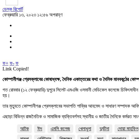
ডেস্ক রিপোর্ট
ফেব্রুয়ারি ১৩, ২০২৩ ১২:৫৬ অপরাহ্ণ
ফ+
ফ-
ফ
Link Copied!
কোম্পানীগঞ্জ প্রেসক্লাবের কোষাধ্যক্ষ, দৈনিক একাত্তরের কথা ও দৈনিক মানবকন্ঠের ক
গত রোববার (১২ ফেব্রুয়ারি) দুপুরে সিলেট এমএজি ওসমানী মেডিকেল কলেজে চিকিৎসাধীন
হয়।
তার মৃত্যুতে কোম্পানীগঞ্জ প্রেসক্লাবের সভাপতি শাব্বির আহমেদ ও সাধারণ সম্পাদক 
এছাড়া বিভিন্ন রাজনৈতিক ও সামাজিক ব্যক্তিবর্গসহ স্থানীয় ও জাতীয় দৈনিকে কর্মরত সা
আটক
ঈদ
এমসি কলেজ
খেলাধুলা
দুর্ঘটনা
দোয়া মাহফিল
মামলা
রেমিট্যান্স
শিক্ষাঙ্গন
সংঘর্ষ
সভা
সাদাপাথর
হ