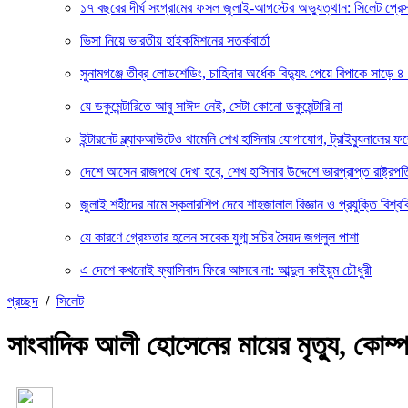
১৭ বছরের দীর্ঘ সংগ্রামের ফসল জুলাই-আগস্টের অভ্যুত্থান: সিলেট প্
ভিসা নিয়ে ভারতীয় হাইকমিশনের সতর্কবার্তা
সুনামগঞ্জে তীব্র লোডশেডিং, চাহিদার অর্ধেক বিদ্যুৎ পেয়ে বিপাকে সাড়ে ৪
যে ডকুমেন্টারিতে আবু সাঈদ নেই, সেটা কোনো ডকুমেন্টারি না
ইন্টারনেট ব্ল্যাকআউটেও থামেনি শেখ হাসিনার যোগাযোগ, ট্রাইব্যুনালের 
দেশে আসেন রাজপথে দেখা হবে, শেখ হাসিনার উদ্দেশে ভারপ্রাপ্ত রাষ্ট্রপত
জুলাই শহীদের নামে স্কলারশিপ দেবে শাহজালাল বিজ্ঞান ও প্রযুক্তি বিশ্বব
যে কারণে গ্রেফতার হলেন সাবেক যুগ্ম সচিব সৈয়দ জগলুল পাশা
এ দেশে কখনোই ফ্যাসিবাদ ফিরে আসবে না: আব্দুল কাইয়ুম চৌধুরী
প্রচ্ছদ
/
সিলেট
সাংবাদিক আলী হোসেনের মায়ের মৃত্যু, কোম্প