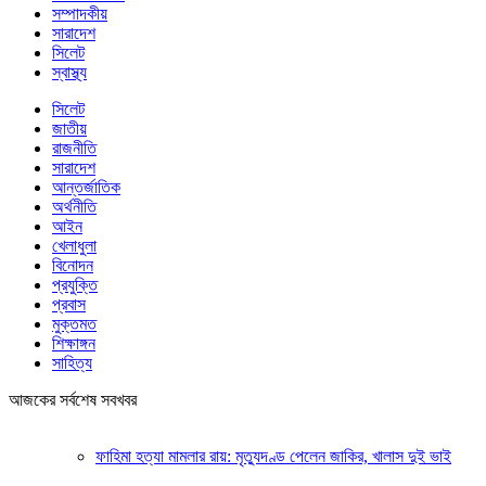
সম্পাদকীয়
সারাদেশ
সিলেট
স্বাস্থ্য
সিলেট
জাতীয়
রাজনীতি
সারাদেশ
আন্তর্জাতিক
অর্থনীতি
আইন
খেলাধুলা
বিনোদন
প্রযুক্তি
প্রবাস
মুক্তমত
শিক্ষাঙ্গন
সাহিত্য
আজকের সর্বশেষ সবখবর
ফাহিমা হত্যা মামলার রায়: মৃত্যুদণ্ড পেলেন জাকির, খালাস দুই ভাই