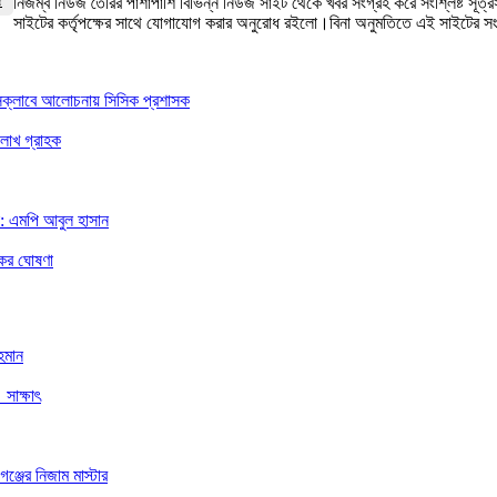
নিজম্ব নিউজ তৈরির পাশাপাশি বিভিন্ন নিউজ সাইট থেকে খবর সংগ্রহ করে সংশ্লিষ্ট সূ
সাইটের কর্তৃপক্ষের সাথে যোগাযোগ করার অনুরোধ রইলো।বিনা অনুমতিতে এই সাইটের 
রেসক্লাবে আলোচনায় সিসিক প্রশাসক
 লাখ গ্রাহক
া: এমপি আবুল হাসান
কের ঘোষণা
হমান
 সাক্ষাৎ
ঞ্জের নিজাম মাস্টার