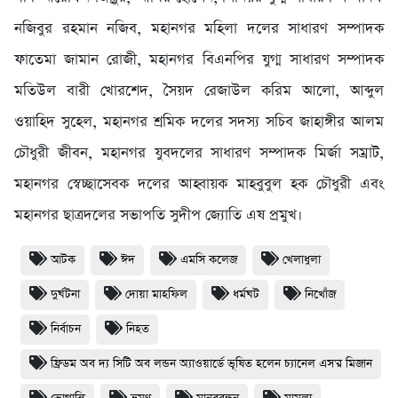
নজিবুর রহমান নজিব, মহানগর মহিলা দলের সাধারণ সম্পাদক
ফাতেমা জামান রোজী, মহানগর বিএনপির যুগ্ম সাধারণ সম্পাদক
মতিউল বারী খোরশেদ, সৈয়দ রেজাউল করিম আলো, আব্দুল
ওয়াহিদ সুহেল, মহানগর শ্রমিক দলের সদস্য সচিব জাহাঙ্গীর আলম
চৌধুরী জীবন, মহানগর যুবদলের সাধারণ সম্পাদক মির্জা সম্রাট,
মহানগর স্বেচ্ছাসেবক দলের আহ্বায়ক মাহবুবুল হক চৌধুরী এবং
মহানগর ছাত্রদলের সভাপতি সুদীপ জ্যোতি এষ প্রমুখ।
আটক
ঈদ
এমসি কলেজ
খেলাধুলা
দুর্ঘটনা
দোয়া মাহফিল
ধর্মঘট
নিখোঁজ
নির্বাচন
নিহত
ফ্রিডম অব দ্য সিটি অব লন্ডন অ্যাওয়ার্ডে ভূষিত হলেন চ্যানেল এস'র মিজান