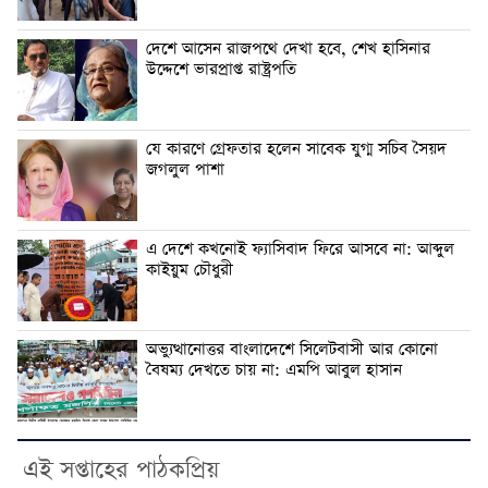
দেশে আসেন রাজপথে দেখা হবে, শেখ হাসিনার
উদ্দেশে ভারপ্রাপ্ত রাষ্ট্রপতি
যে কারণে গ্রেফতার হলেন সাবেক যুগ্ম সচিব সৈয়দ
জগলুল পাশা
এ দেশে কখনোই ফ্যাসিবাদ ফিরে আসবে না: আব্দুল
কাইয়ুম চৌধুরী
অভ্যুত্থানোত্তর বাংলাদেশে সিলেটবাসী আর কোনো
বৈষম্য দেখতে চায় না: এমপি আবুল হাসান
এই সপ্তাহের পাঠকপ্রিয়