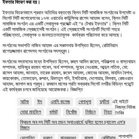
ইফতার বিতরণ করা হয়।
ইফতার বিতরণকালে প্রধান অতিথির বক্তব্যে ক্লিন সিটি সামাজিক সংগঠনের উপদেষ্টা ও
সিলেট সিটি কপোরেশনের ১৭নং ওয়ার্ডের কাউন্সিলর রাশেদ আহমদ বলেন, ক্লিন সিটি
সামাজিক সংগঠন এর একটি সেবামূলক প্রজেক্ট এই “৪ টেখায় ইফতার”। ক্লিন সিটি
একটি সামাজিক স্বেচ্ছাসেবী সংগঠন। এই স্বেচ্ছাসেবী সংগঠনটি সিলেট শহরে
পরিচ্ছন্নতা, সেবামূলক ও জনসচেতনতামূলক কার্যক্রম পরিচালনা করে আসছে।
সংগঠনের সভাপতি নাজিব আহমদ এর সঞ্চালনায় উপস্থিত ছিলেন, রোটানিয়ান
রাশেদুজ্জামান রাশেদসহ সংগঠনের সদস্যবৃন্দ।
সংগঠনের সদ্যসদের মধ্যে উপস্থিত ছিলেন, রুহুল আমিন রুহেল, পরিকল্পনা ও বাস্তবায়ন
সম্পাদক, হাফিজুর রহমান পাবেল, অর্থ সম্পাদক, সুয়েব নেওয়াজ, আব্দুল লতিফ, মো:
রাসেল আহমদ, জানহান, তারেক রহমান, রুবেল আহমদ, জোবের আহমদ, মাহদিন বৈশাখ,
কায়কোবাদ, তোফায়েল, রুম্মান, রিফাতুল গনি, ইসতিয়াক, দেলোয়ার, মিসবাহ, রেজওয়ান
আহমদ, জালাল জয় প্রমুখ। রমজান মাসের প্রতি শুক্রবার সিলেট নগরীর বিভিন্ন পয়েন্টে
এই কার্যক্রম চলবে জানিয়েছে আয়োজকরা। বিজ্ঞপ্তি
আটক
ঈদ
এমসি কলেজ
খেলাধুলা
দুর্ঘটনা
এই সাইটে
নিজম্ব নিউজ
দোয়া মাহফিল
ধর্মঘট
নিখোঁজ
নির্বাচন
নিহত
তৈরির
ফ্রিডম অব দ্য সিটি অব লন্ডন অ্যাওয়ার্ডে ভূষিত হলেন চ্যানেল এস'র
মিজান
পাশাপাশি
ভোগান্তি
ভ্রমণ
মানববন্ধন
মামলা
রেমিট্যান্স