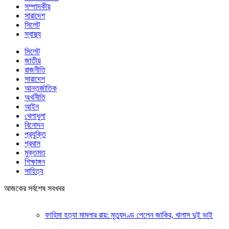
সম্পাদকীয়
সারাদেশ
সিলেট
স্বাস্থ্য
সিলেট
জাতীয়
রাজনীতি
সারাদেশ
আন্তর্জাতিক
অর্থনীতি
আইন
খেলাধুলা
বিনোদন
প্রযুক্তি
প্রবাস
মুক্তমত
শিক্ষাঙ্গন
সাহিত্য
আজকের সর্বশেষ সবখবর
ফাহিমা হত্যা মামলার রায়: মৃত্যুদণ্ড পেলেন জাকির, খালাস দুই ভাই