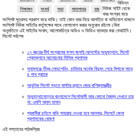
বিভিন্ন
নিউজ সাইট থেকে
শিক্ষাঙ্গন
সংঘর্ষ
সভা
সাদাপাথর
হজ
খবর সংগ্রহ করে
সংশ্লিষ্ট সূত্রসহ প্রকাশ করে থাকি। তাই কোন খবর নিয়ে আপত্তি বা অভিযোগ থাকলে
সংশ্লিষ্ট নিউজ সাইটের কর্তৃপক্ষের সাথে যোগাযোগ করার অনুরোধ রইলো।বিনা
অনুমতিতে এই সাইটের সংবাদ, আলোকচিত্র অডিও ও ভিডিও ব্যবহার করা বেআইনি।
সিলেট সর্বশেষ
১৭ বছরের দীর্ঘ সংগ্রামের ফসল জুলাই-আগস্টের অভ্যুত্থান: সিলেট
প্রেসক্লাবে আলোচনায় সিসিক প্রশাসক
সুনামগঞ্জে তীব্র লোডশেডিং, চাহিদার অর্ধেক বিদ্যুৎ পেয়ে বিপাকে সাড়ে
৪ লাখ গ্রাহক
আধুনিক সিলেট গড়তে মাস্টার প্ল্যানে জোর বাণিজ্যমন্ত্রীর
অভ্যুত্থানোত্তর বাংলাদেশে সিলেটবাসী আর কোনো বৈষম্য দেখতে চায়
না: এমপি আবুল হাসান
প্রবাসীরা চাইলে বাড়ি পাহারায় দেওয়া হবে আনসার, সিলেটে জেলা
প্রশাসকের ঘোষণা
এই সপ্তাহের পাঠকপ্রিয়