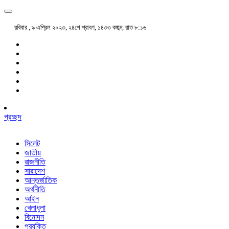
রবিবার , ৯ এপ্রিল ২০২৩, ২৪শে শ্রাবণ, ১৪৩৩ বঙ্গাব্দ, রাত ৮:১৬
প্রচ্ছদ
সিলেট
জাতীয়
রাজনীতি
সারাদেশ
আন্তর্জাতিক
অর্থনীতি
আইন
খেলাধুলা
বিনোদন
প্রযুক্তি