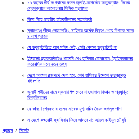
১৭ বছরের দীর্ঘ সংগ্রামের ফসল জুলাই-আগস্টের অভ্যুত্থান: সিলেট
প্রেসক্লাবে আলোচনায় সিসিক প্রশাসক
ভিসা নিয়ে ভারতীয় হাইকমিশনের সতর্কবার্তা
সুনামগঞ্জে তীব্র লোডশেডিং, চাহিদার অর্ধেক বিদ্যুৎ পেয়ে বিপাকে সাড়ে
৪ লাখ গ্রাহক
যে ডকুমেন্টারিতে আবু সাঈদ নেই, সেটা কোনো ডকুমেন্টারি না
ইন্টারনেট ব্ল্যাকআউটেও থামেনি শেখ হাসিনার যোগাযোগ, ট্রাইব্যুনালের
ফরেনসিক দলে নতুন তথ্য
দেশে আসেন রাজপথে দেখা হবে, শেখ হাসিনার উদ্দেশে ভারপ্রাপ্ত
রাষ্ট্রপতি
জুলাই শহীদের নামে স্কলারশিপ দেবে শাহজালাল বিজ্ঞান ও প্রযুক্তি
বিশ্ববিদ্যালয়
যে কারণে গ্রেফতার হলেন সাবেক যুগ্ম সচিব সৈয়দ জগলুল পাশা
এ দেশে কখনোই ফ্যাসিবাদ ফিরে আসবে না: আব্দুল কাইয়ুম চৌধুরী
প্রচ্ছদ
/
সিলেট