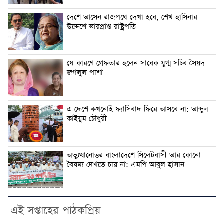
দেশে আসেন রাজপথে দেখা হবে, শেখ হাসিনার
উদ্দেশে ভারপ্রাপ্ত রাষ্ট্রপতি
যে কারণে গ্রেফতার হলেন সাবেক যুগ্ম সচিব সৈয়দ
জগলুল পাশা
এ দেশে কখনোই ফ্যাসিবাদ ফিরে আসবে না: আব্দুল
কাইয়ুম চৌধুরী
অভ্যুত্থানোত্তর বাংলাদেশে সিলেটবাসী আর কোনো
বৈষম্য দেখতে চায় না: এমপি আবুল হাসান
এই সপ্তাহের পাঠকপ্রিয়