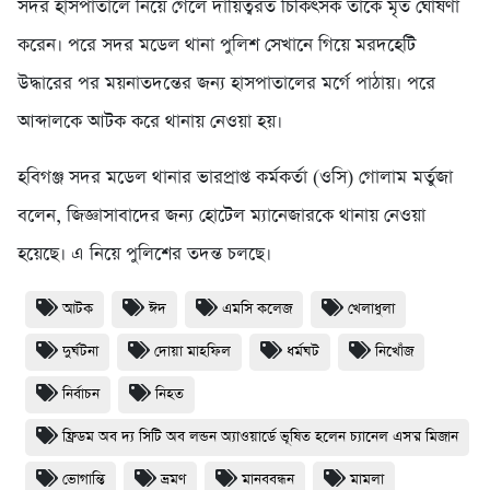
সদর হাসপাতালে নিয়ে গেলে দায়িত্বরত চিকিৎসক তাকে মৃত ঘোষণা
করেন। পরে সদর মডেল থানা পুলিশ সেখানে গিয়ে মরদহেটি
উদ্ধারের পর ময়নাতদন্তের জন্য হাসপাতালের মর্গে পাঠায়। পরে
আব্দালকে আটক করে থানায় নেওয়া হয়।
হবিগঞ্জ সদর মডেল থানার ভারপ্রাপ্ত কর্মকর্তা (ওসি) গোলাম মর্তুজা
বলেন, জিজ্ঞাসাবাদের জন্য হোটেল ম্যানেজারকে থানায় নেওয়া
হয়েছে। এ নিয়ে পুলিশের তদন্ত চলছে।
আটক
ঈদ
এমসি কলেজ
খেলাধুলা
দুর্ঘটনা
দোয়া মাহফিল
ধর্মঘট
নিখোঁজ
নির্বাচন
নিহত
ফ্রিডম অব দ্য সিটি অব লন্ডন অ্যাওয়ার্ডে ভূষিত হলেন চ্যানেল এস'র মিজান
ভোগান্তি
ভ্রমণ
মানববন্ধন
মামলা