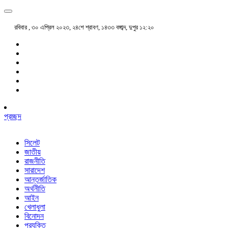
রবিবার , ৩০ এপ্রিল ২০২৩, ২৪শে শ্রাবণ, ১৪৩৩ বঙ্গাব্দ, দুপুর ১২:২০
প্রচ্ছদ
সিলেট
জাতীয়
রাজনীতি
সারাদেশ
আন্তর্জাতিক
অর্থনীতি
আইন
খেলাধুলা
বিনোদন
প্রযুক্তি