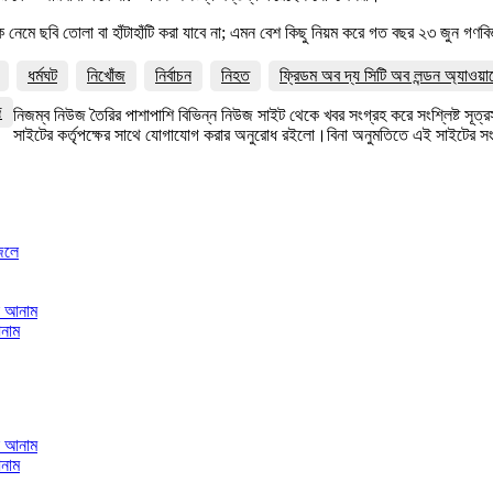
েমে ছবি তোলা বা হাঁটাহাঁটি করা যাবে না; এমন বেশ কিছু নিয়ম করে গত বছর ২৩ জুন গণবিজ্
ধর্মঘট
নিখোঁজ
নির্বাচন
নিহত
ফ্রিডম অব দ্য সিটি অব লন্ডন অ্যাওয়া
জ
নিজম্ব নিউজ তৈরির পাশাপাশি বিভিন্ন নিউজ সাইট থেকে খবর সংগ্রহ করে সংশ্লিষ্ট সূ
সাইটের কর্তৃপক্ষের সাথে যোগাযোগ করার অনুরোধ রইলো।বিনা অনুমতিতে এই সাইটের 
েলে
আনাম
আনাম