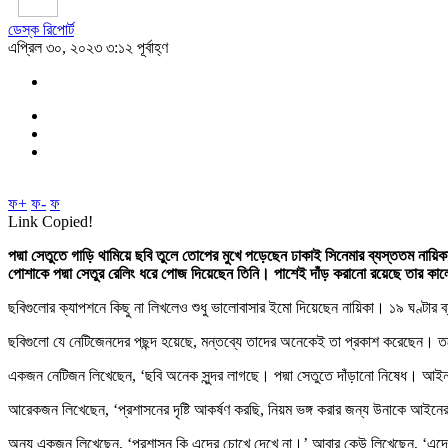
ডেস্ক রিপোর্ট
এপ্রিল ৩০, ২০২৩ ৩:১২ পূর্বাহ্ণ
ফ+
ফ-
ফ
Link Copied!
পদ্মা সেতুতে গাড়ি থামিয়ে ছবি তুলে তোপের মুখে পড়েছেন ঢাকাই সিনেমার ব্যস্ততম নায়
পোশাকে পদ্মা সেতুর রেলিং ধরে পোজ দিয়েছেন তিনি। পাশেই দাঁড় করানো রয়েছে তার ক
ছবিগুলোর ক্যাপশনে কিছু না লিখলেও শুধু ভালোবাসার ইমো দিয়েছেন নায়িকা। ১৯ ঘণ্টার ব
ছবিগুলো যে নেটিজেনদের পছন্দ হয়েছে, মন্তব্যে তাদের অনেকেই তা প্রকাশ করেছেন। তবে
একজন নেটিজন লিখেছেন, ‘ছবি অনেক সুন্দর লাগছে। পদ্মা সেতুতে দাঁড়ানো নিষেধ। আ
আরেকজন লিখেছেন, ‘প্রশাসনের দৃষ্টি আকর্ষণ করছি, নিয়ম ভঙ্গ করার জন্য উনাকে আই
অন্য একজন লিখেছেন, ‘প্রশাসন কি এদের চোখে দেখে না।’ আবার কেউ লিখেছেন, ‘এদে