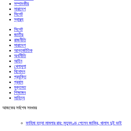
সম্পাদকীয়
সারাদেশ
সিলেট
স্বাস্থ্য
সিলেট
জাতীয়
রাজনীতি
সারাদেশ
আন্তর্জাতিক
অর্থনীতি
আইন
খেলাধুলা
বিনোদন
প্রযুক্তি
প্রবাস
মুক্তমত
শিক্ষাঙ্গন
সাহিত্য
আজকের সর্বশেষ সবখবর
ফাহিমা হত্যা মামলার রায়: মৃত্যুদণ্ড পেলেন জাকির, খালাস দুই ভাই