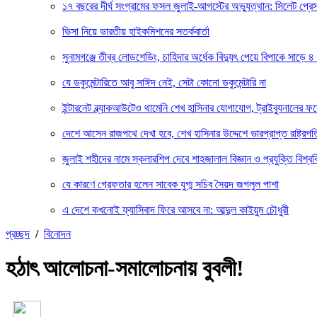
১৭ বছরের দীর্ঘ সংগ্রামের ফসল জুলাই-আগস্টের অভ্যুত্থান: সিলেট প্
ভিসা নিয়ে ভারতীয় হাইকমিশনের সতর্কবার্তা
সুনামগঞ্জে তীব্র লোডশেডিং, চাহিদার অর্ধেক বিদ্যুৎ পেয়ে বিপাকে সাড়ে ৪
যে ডকুমেন্টারিতে আবু সাঈদ নেই, সেটা কোনো ডকুমেন্টারি না
ইন্টারনেট ব্ল্যাকআউটেও থামেনি শেখ হাসিনার যোগাযোগ, ট্রাইব্যুনালের 
দেশে আসেন রাজপথে দেখা হবে, শেখ হাসিনার উদ্দেশে ভারপ্রাপ্ত রাষ্ট্রপত
জুলাই শহীদের নামে স্কলারশিপ দেবে শাহজালাল বিজ্ঞান ও প্রযুক্তি বিশ্বব
যে কারণে গ্রেফতার হলেন সাবেক যুগ্ম সচিব সৈয়দ জগলুল পাশা
এ দেশে কখনোই ফ্যাসিবাদ ফিরে আসবে না: আব্দুল কাইয়ুম চৌধুরী
প্রচ্ছদ
/
বিনোদন
হঠাৎ আলোচনা-সমালোচনায় বুবলী!