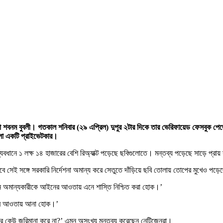
িকা শবনম বুবলী। গতকাল শনিবার (২৯ এপ্রিল) দুপুর ২টার দিকে তার ভেরিফায়েড ফেসবুক পেজ
ালো একটি প্রাইভেটকার।
্যবধানে ১ লক্ষ ১৪ হাজারের বেশি রিঅ্যাক্ট পড়েছে ছবিগুলোতে। মন্তব্য পড়েছে সাড়ে প্রা
 সেই সঙ্গে সরকারি নির্দেশনা অমান্য করে সেতুতে দাঁড়িয়ে ছবি তোলায় তোপের মুখেও পড়ে
ইন অমান্যকারীকে আইনের আওতায় এনে শাস্তি নিশ্চিত করা হোক।’
নের আওতায় আনা হোক।’
র কেউ জরিমানা করে না?’ এমন অসংখ্য মন্তব্য করেছেন নেটিজেনরা।