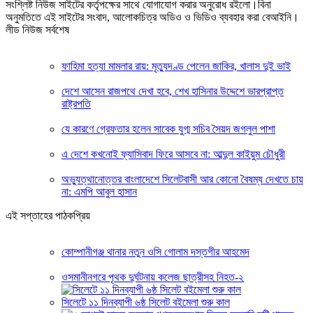
সংশ্লিষ্ট নিউজ সাইটের কর্তৃপক্ষের সাথে যোগাযোগ করার অনুরোধ রইলো।বিনা
অনুমতিতে এই সাইটের সংবাদ, আলোকচিত্র অডিও ও ভিডিও ব্যবহার করা বেআইনি।
লীড নিউজ সর্বশেষ
ফাহিমা হত্যা মামলার রায়: মৃত্যুদণ্ড পেলেন জাকির, খালাস দুই ভাই
দেশে আসেন রাজপথে দেখা হবে, শেখ হাসিনার উদ্দেশে ভারপ্রাপ্ত
রাষ্ট্রপতি
যে কারণে গ্রেফতার হলেন সাবেক যুগ্ম সচিব সৈয়দ জগলুল পাশা
এ দেশে কখনোই ফ্যাসিবাদ ফিরে আসবে না: আব্দুল কাইয়ুম চৌধুরী
অভ্যুত্থানোত্তর বাংলাদেশে সিলেটবাসী আর কোনো বৈষম্য দেখতে চায়
না: এমপি আবুল হাসান
এই সপ্তাহের পাঠকপ্রিয়
কোম্পানীগঞ্জ থানার নতুন ওসি গোলাম দস্তগীর আহমেদ
ওসমানীনগরে পৃথক দুর্ঘটনায় কলেজ ছাত্রীসহ নিহত-২
সিলেটে ১১ দিনব্যাপী ৬ষ্ঠ সিলেট বইমেলা শুরু কাল