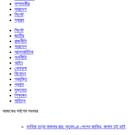
সম্পাদকীয়
সারাদেশ
সিলেট
স্বাস্থ্য
সিলেট
জাতীয়
রাজনীতি
সারাদেশ
আন্তর্জাতিক
অর্থনীতি
আইন
খেলাধুলা
বিনোদন
প্রযুক্তি
প্রবাস
মুক্তমত
শিক্ষাঙ্গন
সাহিত্য
আজকের সর্বশেষ সবখবর
ফাহিমা হত্যা মামলার রায়: মৃত্যুদণ্ড পেলেন জাকির, খালাস দুই ভাই