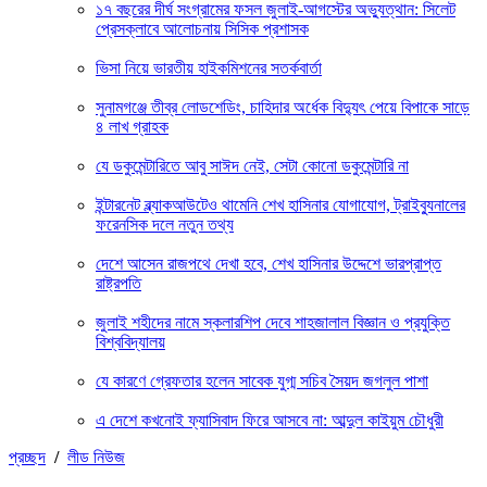
১৭ বছরের দীর্ঘ সংগ্রামের ফসল জুলাই-আগস্টের অভ্যুত্থান: সিলেট
প্রেসক্লাবে আলোচনায় সিসিক প্রশাসক
ভিসা নিয়ে ভারতীয় হাইকমিশনের সতর্কবার্তা
সুনামগঞ্জে তীব্র লোডশেডিং, চাহিদার অর্ধেক বিদ্যুৎ পেয়ে বিপাকে সাড়ে
৪ লাখ গ্রাহক
যে ডকুমেন্টারিতে আবু সাঈদ নেই, সেটা কোনো ডকুমেন্টারি না
ইন্টারনেট ব্ল্যাকআউটেও থামেনি শেখ হাসিনার যোগাযোগ, ট্রাইব্যুনালের
ফরেনসিক দলে নতুন তথ্য
দেশে আসেন রাজপথে দেখা হবে, শেখ হাসিনার উদ্দেশে ভারপ্রাপ্ত
রাষ্ট্রপতি
জুলাই শহীদের নামে স্কলারশিপ দেবে শাহজালাল বিজ্ঞান ও প্রযুক্তি
বিশ্ববিদ্যালয়
যে কারণে গ্রেফতার হলেন সাবেক যুগ্ম সচিব সৈয়দ জগলুল পাশা
এ দেশে কখনোই ফ্যাসিবাদ ফিরে আসবে না: আব্দুল কাইয়ুম চৌধুরী
প্রচ্ছদ
/
লীড নিউজ