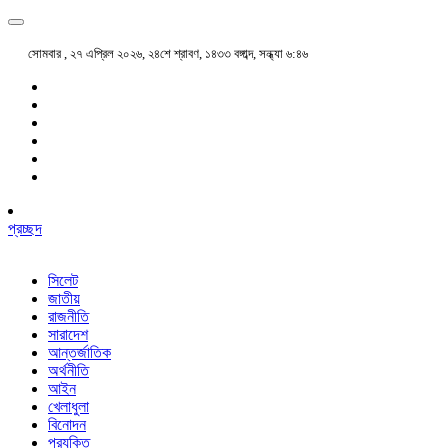
সোমবার , ২৭ এপ্রিল ২০২৬, ২৪শে শ্রাবণ, ১৪৩৩ বঙ্গাব্দ, সন্ধ্যা ৬:৪৬
প্রচ্ছদ
সিলেট
জাতীয়
রাজনীতি
সারাদেশ
আন্তর্জাতিক
অর্থনীতি
আইন
খেলাধুলা
বিনোদন
প্রযুক্তি