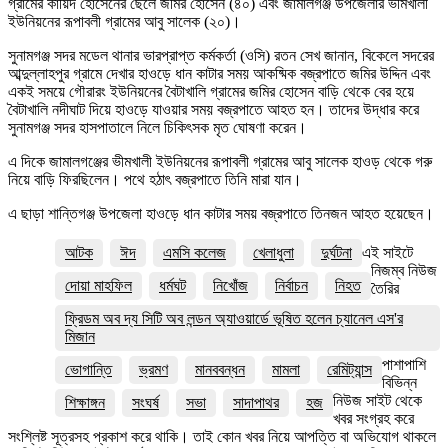
গ্রামের কায়িদ হোসেনের ছেলে জমির হোসেন (৪০) এবং জামালগঞ্জ উপজেলার ভীমখালী
ইউনিয়নের রূপাবলী গ্রামের আবু সালেক (২০)।
সুনামগঞ্জ সদর মডেল থানার ভারপ্রাপ্ত কর্মকর্তা (ওসি) রতন সেখ জানান, বিকেলে সদরের
আব্দুল্লাহপুর গ্রামে দেখার হাওড়ে ধান কাটার সময় আকষ্মিক বজ্রপাতে জমির উদ্দিন এবং
একই সময়ে গৌরারং ইউনিয়নের বৈটাখালি গ্রামের জমির হোসেন বাড়ি থেকে বের হয়ে
বৈটাখালি নদীঘাট দিয়ে হাওড়ে যাওয়ার সময় বজ্রপাতে আহত হন। তাদের উদ্ধার করে
সুনামগঞ্জ সদর হাসপাতালে নিলে চিকিৎসক মৃত ঘোষণা করেন।
এ দিকে জামালগঞ্জের ভীমখালী ইউনিয়নের রূপাবলী গ্রামের আবু সালেক হাওড় থেকে গরু
নিয়ে বাড়ি ফিরছিলেন। পথে হঠাৎ বজ্রপাতে তিনি মারা যান।
এ ছাড়া শান্তিগঞ্জ উপজেলা হাওড়ে ধান কাটার সময় বজ্রপাতে তিনজন আহত হয়েছেন।
আটক
ঈদ
এমসি কলেজ
খেলাধুলা
দুর্ঘটনা
এই সাইটে
নিজম্ব নিউজ
দোয়া মাহফিল
ধর্মঘট
নিখোঁজ
নির্বাচন
নিহত
তৈরির
ফ্রিডম অব দ্য সিটি অব লন্ডন অ্যাওয়ার্ডে ভূষিত হলেন চ্যানেল এস'র
মিজান
পাশাপাশি
ভোগান্তি
ভ্রমণ
মানববন্ধন
মামলা
রেমিট্যান্স
বিভিন্ন
নিউজ সাইট থেকে
শিক্ষাঙ্গন
সংঘর্ষ
সভা
সাদাপাথর
হজ
খবর সংগ্রহ করে
সংশ্লিষ্ট সূত্রসহ প্রকাশ করে থাকি। তাই কোন খবর নিয়ে আপত্তি বা অভিযোগ থাকলে