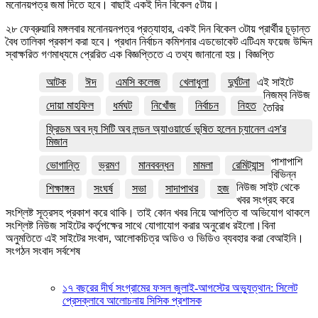
মনোনয়পত্র জমা দিতে হবে। বাছাই একই দিন বিকেল ৫টায়।
২৮ ফেব্রুয়ারি মঙ্গলবার মনোনয়নপত্র প্রত্যাহার, একই দিন বিকেল ৩টায় প্রার্থীর চূড়ান্ত
বৈধ তালিকা প্রকাশ করা হবে। প্রধান নির্বাচন কমিশনার এডভোকেট এটিএম ফয়েজ উদ্দিন
স্বাক্ষরিত গণমাধ্যমে প্রেরিত এক বিজ্ঞপ্তিতে এ তথ্য জানানো হয়। বিজ্ঞপ্তি
আটক
ঈদ
এমসি কলেজ
খেলাধুলা
দুর্ঘটনা
এই সাইটে
নিজম্ব নিউজ
দোয়া মাহফিল
ধর্মঘট
নিখোঁজ
নির্বাচন
নিহত
তৈরির
ফ্রিডম অব দ্য সিটি অব লন্ডন অ্যাওয়ার্ডে ভূষিত হলেন চ্যানেল এস'র
মিজান
পাশাপাশি
ভোগান্তি
ভ্রমণ
মানববন্ধন
মামলা
রেমিট্যান্স
বিভিন্ন
নিউজ সাইট থেকে
শিক্ষাঙ্গন
সংঘর্ষ
সভা
সাদাপাথর
হজ
খবর সংগ্রহ করে
সংশ্লিষ্ট সূত্রসহ প্রকাশ করে থাকি। তাই কোন খবর নিয়ে আপত্তি বা অভিযোগ থাকলে
সংশ্লিষ্ট নিউজ সাইটের কর্তৃপক্ষের সাথে যোগাযোগ করার অনুরোধ রইলো।বিনা
অনুমতিতে এই সাইটের সংবাদ, আলোকচিত্র অডিও ও ভিডিও ব্যবহার করা বেআইনি।
সংগঠন সংবাদ সর্বশেষ
১৭ বছরের দীর্ঘ সংগ্রামের ফসল জুলাই-আগস্টের অভ্যুত্থান: সিলেট
প্রেসক্লাবে আলোচনায় সিসিক প্রশাসক