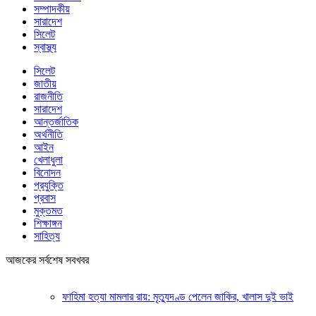
সম্পাদকীয়
সারাদেশ
সিলেট
স্বাস্থ্য
সিলেট
জাতীয়
রাজনীতি
সারাদেশ
আন্তর্জাতিক
অর্থনীতি
আইন
খেলাধুলা
বিনোদন
প্রযুক্তি
প্রবাস
মুক্তমত
শিক্ষাঙ্গন
সাহিত্য
আজকের সর্বশেষ সবখবর
ফাহিমা হত্যা মামলার রায়: মৃত্যুদণ্ড পেলেন জাকির, খালাস দুই ভাই