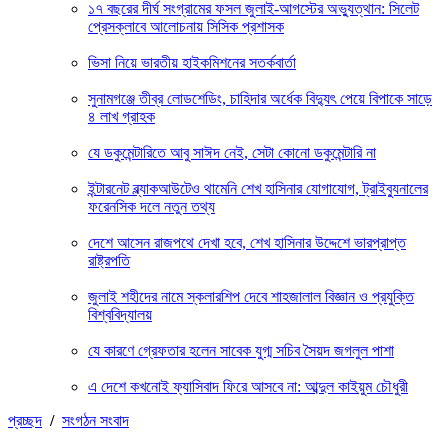
১৭ বছরের দীর্ঘ সংগ্রামের ফসল জুলাই-আগস্টের অভ্যুত্থান: সিলেট
প্রেসক্লাবে আলোচনায় সিসিক প্রশাসক
ভিসা নিয়ে ভারতীয় হাইকমিশনের সতর্কবার্তা
সুনামগঞ্জে তীব্র লোডশেডিং, চাহিদার অর্ধেক বিদ্যুৎ পেয়ে বিপাকে সাড়ে
৪ লাখ গ্রাহক
যে ডকুমেন্টারিতে আবু সাঈদ নেই, সেটা কোনো ডকুমেন্টারি না
ইন্টারনেট ব্ল্যাকআউটেও থামেনি শেখ হাসিনার যোগাযোগ, ট্রাইব্যুনালের
ফরেনসিক দলে নতুন তথ্য
দেশে আসেন রাজপথে দেখা হবে, শেখ হাসিনার উদ্দেশে ভারপ্রাপ্ত
রাষ্ট্রপতি
জুলাই শহীদের নামে স্কলারশিপ দেবে শাহজালাল বিজ্ঞান ও প্রযুক্তি
বিশ্ববিদ্যালয়
যে কারণে গ্রেফতার হলেন সাবেক যুগ্ম সচিব সৈয়দ জগলুল পাশা
এ দেশে কখনোই ফ্যাসিবাদ ফিরে আসবে না: আব্দুল কাইয়ুম চৌধুরী
প্রচ্ছদ
/
সংগঠন সংবাদ