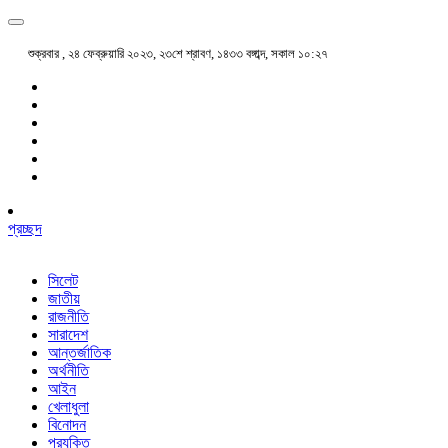
শুক্রবার , ২৪ ফেব্রুয়ারি ২০২৩, ২৩শে শ্রাবণ, ১৪৩৩ বঙ্গাব্দ, সকাল ১০:২৭
প্রচ্ছদ
সিলেট
জাতীয়
রাজনীতি
সারাদেশ
আন্তর্জাতিক
অর্থনীতি
আইন
খেলাধুলা
বিনোদন
প্রযুক্তি