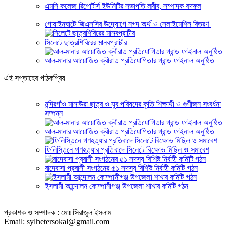
এমসি কলেজ রিপোর্টার্স ইউনিটির সভাপতি লবীব, সম্পাদক বদরুল
গোয়াইনঘাটে জিএসসির উদ্যোগে নগদ অর্থ ও সেলাইমেশিন বিতরণ
সিলেটে ছাত্রশিবিরের মানবপ্রাচীর
আল-মানার আয়োজিত ক্বীরাত প্রতিযোগিতার গ্রান্ড ফাইনাল অনুষ্ঠিত
এই সপ্তাহের পাঠকপ্রিয়
নন্দিরগাঁও মানাউরা ছাত্র ও যুব পরিষদের কৃতি শিক্ষার্থী ও গুণীজন সংবর্ধনা
সম্পন্ন
আল-মানার আয়োজিত ক্বীরাত প্রতিযোগিতার গ্রান্ড ফাইনাল অনুষ্ঠিত
ফিলিস্তিনে গণহত্যার প্রতিবাদে সিলেটে বিক্ষোভ মিছিল ও সমাবেশ
বাদেবাসা প্রবাসী সংগঠনের ৫১ সদস্য বিশিষ্ট নির্বাহী কমিটি গঠন
ইসলামী আন্দোলন কোম্পানীগঞ্জ উপজেলা শাখার কমিটি গঠন
প্রকাশক ও সম্পাদক : মোঃ সিরাজুল ইসলাম
Email: sylhetersokal@gmail.com