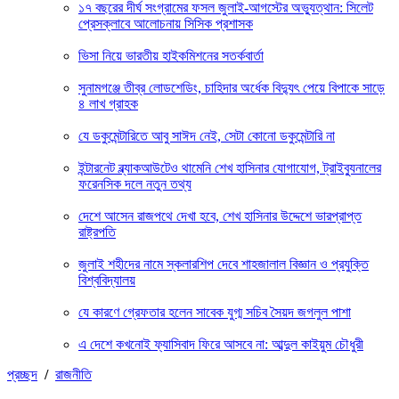
১৭ বছরের দীর্ঘ সংগ্রামের ফসল জুলাই-আগস্টের অভ্যুত্থান: সিলেট
প্রেসক্লাবে আলোচনায় সিসিক প্রশাসক
ভিসা নিয়ে ভারতীয় হাইকমিশনের সতর্কবার্তা
সুনামগঞ্জে তীব্র লোডশেডিং, চাহিদার অর্ধেক বিদ্যুৎ পেয়ে বিপাকে সাড়ে
৪ লাখ গ্রাহক
যে ডকুমেন্টারিতে আবু সাঈদ নেই, সেটা কোনো ডকুমেন্টারি না
ইন্টারনেট ব্ল্যাকআউটেও থামেনি শেখ হাসিনার যোগাযোগ, ট্রাইব্যুনালের
ফরেনসিক দলে নতুন তথ্য
দেশে আসেন রাজপথে দেখা হবে, শেখ হাসিনার উদ্দেশে ভারপ্রাপ্ত
রাষ্ট্রপতি
জুলাই শহীদের নামে স্কলারশিপ দেবে শাহজালাল বিজ্ঞান ও প্রযুক্তি
বিশ্ববিদ্যালয়
যে কারণে গ্রেফতার হলেন সাবেক যুগ্ম সচিব সৈয়দ জগলুল পাশা
এ দেশে কখনোই ফ্যাসিবাদ ফিরে আসবে না: আব্দুল কাইয়ুম চৌধুরী
প্রচ্ছদ
/
রাজনীতি