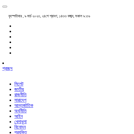
বৃহস্পতিবার , ৯ মার্চ ২০২৩, ২৪শে শ্রাবণ, ১৪৩৩ বঙ্গাব্দ, সকাল ৯:৫৬
প্রচ্ছদ
সিলেট
জাতীয়
রাজনীতি
সারাদেশ
আন্তর্জাতিক
অর্থনীতি
আইন
খেলাধুলা
বিনোদন
প্রযুক্তি