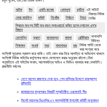
রসুল সুমেল, এড.মোঃ এমাজ উদ্দিন।
আটক
ঈদ
এমসি কলেজ
খেলাধুলা
দুর্ঘটনা
এই সাইটে
নিজম্ব নিউজ
দোয়া মাহফিল
ধর্মঘট
নিখোঁজ
নির্বাচন
নিহত
তৈরির
ফ্রিডম অব দ্য সিটি অব লন্ডন অ্যাওয়ার্ডে ভূষিত হলেন চ্যানেল এস'র
মিজান
পাশাপাশি
ভোগান্তি
ভ্রমণ
মানববন্ধন
মামলা
রেমিট্যান্স
বিভিন্ন
নিউজ সাইট থেকে
শিক্ষাঙ্গন
সংঘর্ষ
সভা
সাদাপাথর
হজ
খবর সংগ্রহ করে
সংশ্লিষ্ট সূত্রসহ প্রকাশ করে থাকি। তাই কোন খবর নিয়ে আপত্তি বা অভিযোগ থাকলে
সংশ্লিষ্ট নিউজ সাইটের কর্তৃপক্ষের সাথে যোগাযোগ করার অনুরোধ রইলো।বিনা
অনুমতিতে এই সাইটের সংবাদ, আলোকচিত্র অডিও ও ভিডিও ব্যবহার করা বেআইনি।
রাজনীতি সর্বশেষ
দেশে আসেন রাজপথে দেখা হবে, শেখ হাসিনার উদ্দেশে ভারপ্রাপ্ত
রাষ্ট্রপতি
জামায়াতের যুদ্ধাপরাধ বিষয়টি সুপ্রতিষ্ঠিত: চরমোনাই পীর
সিলেট মহানগর বিএনপির ৫৭ সদস্যবিশিষ্ট উপদেষ্টা কমিটি অনুমোদন