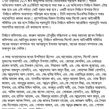
২৭টি ওয়ার্ডের ১৯১৭ জন কাউন্সিলর তাঁদের ভোটাধিকার প্রয়োগ করবেন। প্রথম
অধিবেশন সকাল ৯টা ৪৫মিনিটে আলোচনা সভা শুরু ও ২য় অধিবেশনে নির্বাচন বিকাল ২টায়
শুরু হবে এবং ৫টা পর্যন্ত ভোট গ্রহন করা হবে। একটি মডেল নির্বাচন উপহার দিতে
নির্বাচন কমিশন অক্লান্ত পরিশ্রম করে যাচ্ছে। তিনি মহানগর বিএনপির নির্বাচনে সবার
সহযোগিতা কামনা করেন। বৃহস্পতিবার বিকাল তিনটার সময় সিলেট জেলা আইনজীবী
সমিতির ৩নং বার হলে নির্বাচনের প্রস্তুতি নিয়ে নির্বাচন কমিশন আয়োজিত প্রস্তুতি সভায়
সভাপতির বক্তব্যে এই কথাগুলো বলেন।
নির্বাচন কমিশনার এড. বদরুল আহমদ চৌধুরীর পরিচালনা এ সময় বক্তব্য রাখেন নির্বাচন
কমিশনার এড.আতিকুর রহমান সাবু, নির্বাচন কমিশনার সিলেট জেলা আইনজীবী সমিতির
সাবেক সাধারণ সম্পাদক শাহ আশরাফুল ইসলাম আশরাফ, সাবেক সাধারণ সম্পাদক মোঃ
ফজলুল হক সেলিম।
এ সময় অন্যান্যদের মধ্যে উপস্থিত ছিলেন এড.আনোয়ার হোসেন, সিলেট জেলা
যুবদলের সভাপতি এড. মোমিনুল ইসলাম মোমিন, এড. জোহরা জেসমিন, এড.ওবায়দুর
রহমান ফাহমি, এড.ইকবাল হোসেন, এড. লিয়াকত আলী, এড. মোঃ খালেদ জুবায়ের, এড.
মুহাম্মদ নাজমুল হোসাইন, এড. আব্দুল্লাহ আল মামুন হীরা, এড. মোহাম্মদ মির্জা হোসাইন,
মোঃ আব্দুল্লাহ আল হেলাল, এড. মোঃ ছমির উদ্দিন, এড. মোঃ ওয়াহিদুর রহমান, এড. মোঃ
কবির আহমদ বাবর, এড. তানভীর আহমদ খান, এড. মামুন আহমদ রিপন, এড. তাজ রীহান
জামান, এড. মাহবুবুর রহমান, এড. আব্দুল মুকিত, এড.মো সোহেল মিয়া, এড.সাজেদুল
ইসলাম, এড.নাসির উদ্দিন সাদিক, এড. মনজুর এলাহি সামী, এড. সৈয়দ ইয়াছির আরাফাত,
এড. শামিম আহমদ, এড.মোঃ খালেদ হোসেন, এড. মোবারক হোসাইন, এড. ছিদ্দিকুর
রহমান, এড.হানিফ আহমদ, এড. মিজানুর রহমান চৌধুরী, এড.আব্দুল্লাহ আল মামুন, এড
মোঃ বদরুল আলম শিপন, এড মোঃ জাফর ইকবাল তারেক, এড.কামরুল আমীন, এড.সৈয়দ
মোঃ দিলোয়ার হোসেন, এড. গোলাম আজম, এড. মোঃ আব্দুর রাজ্জাক খান, এড. গোলাম