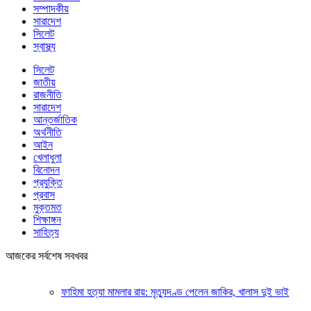
সম্পাদকীয়
সারাদেশ
সিলেট
স্বাস্থ্য
সিলেট
জাতীয়
রাজনীতি
সারাদেশ
আন্তর্জাতিক
অর্থনীতি
আইন
খেলাধুলা
বিনোদন
প্রযুক্তি
প্রবাস
মুক্তমত
শিক্ষাঙ্গন
সাহিত্য
আজকের সর্বশেষ সবখবর
ফাহিমা হত্যা মামলার রায়: মৃত্যুদণ্ড পেলেন জাকির, খালাস দুই ভাই