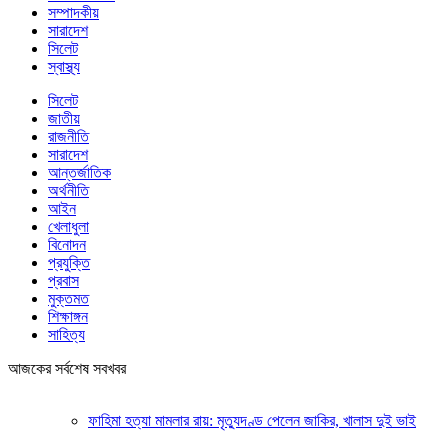
সম্পাদকীয়
সারাদেশ
সিলেট
স্বাস্থ্য
সিলেট
জাতীয়
রাজনীতি
সারাদেশ
আন্তর্জাতিক
অর্থনীতি
আইন
খেলাধুলা
বিনোদন
প্রযুক্তি
প্রবাস
মুক্তমত
শিক্ষাঙ্গন
সাহিত্য
আজকের সর্বশেষ সবখবর
ফাহিমা হত্যা মামলার রায়: মৃত্যুদণ্ড পেলেন জাকির, খালাস দুই ভাই