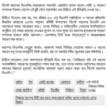
সিলেট মহানগর বিএনপির ভারপ্রাপ্ত সভাপতি রেজাউল হাসান কয়েস লোদী ও সাধারণ
সম্পাদক ইমদাদ হোসেন চৌধুরী যৌথ স্বাক্ষরিত এক চিঠিতে এই হুঁশিয়ারি দেওয়া হয়।
চিঠিতে উল্লেখ করা হয়, গত রবিবার (৩১ মে) বিএনপি প্রতিষ্ঠাতা ও সাবেক রাষ্ট্রপতি
জিয়াউর রহমানের ৪৫তম শাহাদাৎ বার্ষিকী উপলক্ষ্যে সিলেট মহানগর বিএনপি এক
আলোচনা সভার আয়োজন করে। দলের সিনিয়র ও দায়িত্বশীল নেতাদের উপস্থিতিতে
অনুষ্ঠিত ওই সভায় বক্তব্য দেওয়ার সুযোগ না পেয়ে ক্ষুব্ধ হন মহানগর ছাত্রদলের সাধারণ
সম্পাদক ফজলে রাব্বি আফসান। একপর্যায়ে তিনি মঞ্চে ঔদ্ধত্যপূর্ণ ও আক্রমণাত্মক
আচরণ শুরু করেন।
মহানগর বিএনপির নেতৃবৃন্দ জানান, প্রকাশ্য সভায় সিনিয়র নেতাদের সামনে এ ধরনের
আচরণ শুধু দলের ভাবমূর্তিই বিনষ্ট করেনি, বরং তা সরাসরি দলীয় শৃঙ্খলার চরম পরিপন্থি।
চিঠিতে ছাত্রদল নেতা আফসানকে হুঁশিয়ারি দিয়ে বলা হয়, “ভবিষ্যতে যদি এই ধরনের
অনাকাঙ্ক্ষিত আচরণের পুনরাবৃত্তি লক্ষ্য করা যায়, তবে দলের যথাযথ কর্তৃপক্ষের মাধ্যমে
আপনার বিরুদ্ধে চূড়ান্ত সাংগঠনিক ব্যবস্থা গ্রহণ করতে বাধ্য হবে সিলেট মহানগর
বিএনপি।”
আটক
ঈদ
এমসি কলেজ
খেলাধুলা
দুর্ঘটনা
এই সাইটে
নিজম্ব নিউজ
দোয়া মাহফিল
ধর্মঘট
নিখোঁজ
নির্বাচন
নিহত
তৈরির
ফ্রিডম অব দ্য সিটি অব লন্ডন অ্যাওয়ার্ডে ভূষিত হলেন চ্যানেল এস'র
মিজান