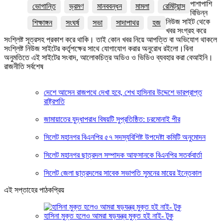
পাশাপাশি
ভোগান্তি
ভ্রমণ
মানববন্ধন
মামলা
রেমিট্যান্স
বিভিন্ন
নিউজ সাইট থেকে
শিক্ষাঙ্গন
সংঘর্ষ
সভা
সাদাপাথর
হজ
খবর সংগ্রহ করে
সংশ্লিষ্ট সূত্রসহ প্রকাশ করে থাকি। তাই কোন খবর নিয়ে আপত্তি বা অভিযোগ থাকলে
সংশ্লিষ্ট নিউজ সাইটের কর্তৃপক্ষের সাথে যোগাযোগ করার অনুরোধ রইলো।বিনা
অনুমতিতে এই সাইটের সংবাদ, আলোকচিত্র অডিও ও ভিডিও ব্যবহার করা বেআইনি।
রাজনীতি সর্বশেষ
দেশে আসেন রাজপথে দেখা হবে, শেখ হাসিনার উদ্দেশে ভারপ্রাপ্ত
রাষ্ট্রপতি
জামায়াতের যুদ্ধাপরাধ বিষয়টি সুপ্রতিষ্ঠিত: চরমোনাই পীর
সিলেট মহানগর বিএনপির ৫৭ সদস্যবিশিষ্ট উপদেষ্টা কমিটি অনুমোদন
সিলেট মহানগর ছাত্রদল সম্পাদক আফসানকে বিএনপির সতর্কবার্তা
সিলেট জেলা ছাত্রদলের সাবেক সভাপতি সুমনের মায়ের ইন্তেকাল
এই সপ্তাহের পাঠকপ্রিয়
হাসিনা মুক্ত হলেও আমরা ষড়যন্ত্র মুক্ত হই নাই- টুকু