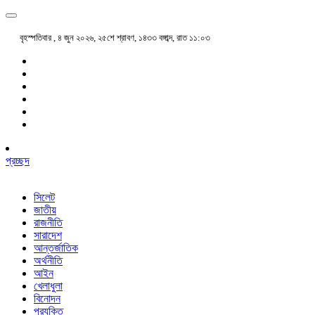
বৃহস্পতিবার , ৪ জুন ২০২৬, ২৫শে শ্রাবণ, ১৪৩৩ বঙ্গাব্দ, রাত ১১:০৩
প্রচ্ছদ
সিলেট
জাতীয়
রাজনীতি
সারাদেশ
আন্তর্জাতিক
অর্থনীতি
আইন
খেলাধুলা
বিনোদন
প্রযুক্তি