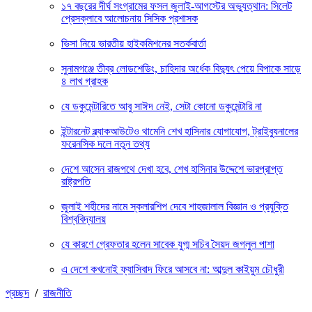
১৭ বছরের দীর্ঘ সংগ্রামের ফসল জুলাই-আগস্টের অভ্যুত্থান: সিলেট
প্রেসক্লাবে আলোচনায় সিসিক প্রশাসক
ভিসা নিয়ে ভারতীয় হাইকমিশনের সতর্কবার্তা
সুনামগঞ্জে তীব্র লোডশেডিং, চাহিদার অর্ধেক বিদ্যুৎ পেয়ে বিপাকে সাড়ে
৪ লাখ গ্রাহক
যে ডকুমেন্টারিতে আবু সাঈদ নেই, সেটা কোনো ডকুমেন্টারি না
ইন্টারনেট ব্ল্যাকআউটেও থামেনি শেখ হাসিনার যোগাযোগ, ট্রাইব্যুনালের
ফরেনসিক দলে নতুন তথ্য
দেশে আসেন রাজপথে দেখা হবে, শেখ হাসিনার উদ্দেশে ভারপ্রাপ্ত
রাষ্ট্রপতি
জুলাই শহীদের নামে স্কলারশিপ দেবে শাহজালাল বিজ্ঞান ও প্রযুক্তি
বিশ্ববিদ্যালয়
যে কারণে গ্রেফতার হলেন সাবেক যুগ্ম সচিব সৈয়দ জগলুল পাশা
এ দেশে কখনোই ফ্যাসিবাদ ফিরে আসবে না: আব্দুল কাইয়ুম চৌধুরী
প্রচ্ছদ
/
রাজনীতি