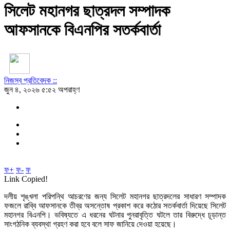
সিলেট মহানগর ছাত্রদল সম্পাদক
আফসানকে বিএনপির সতর্কবার্তা
নিজস্ব প্রতিবেদক ::
জুন ৪, ২০২৬ ৫:৫২ অপরাহ্ণ
ফ+
ফ-
ফ
Link Copied!
দলীয় শৃঙ্খলা পরিপন্থি আচরণের জন্য সিলেট মহানগর ছাত্রদলের সাধারণ সম্পাদক
ফজলে রাব্বি আফসানকে তীব্র অসন্তোষ প্রকাশ করে কঠোর সতর্কবার্তা দিয়েছে সিলেট
মহানগর বিএনপি। ভবিষ্যতে এ ধরনের ঘটনার পুনরাবৃত্তি ঘটলে তার বিরুদ্ধে চূড়ান্ত
সাংগঠনিক ব্যবস্থা গ্রহণ করা হবে বলে সাফ জানিয়ে দেওয়া হয়েছে।