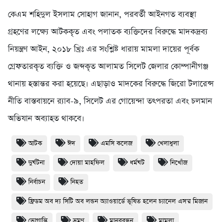
কেএম শহিদুল ইসলাম সোহাগ জানান, পরবর্তী আইনগত ব্যবস্থা
গ্রহণের লক্ষ্যে আটককৃত এবং পলাতক ব্যক্তিদের বিরুদ্ধে মাদকদ্রব্য
নিয়ন্ত্রণ আইন, ২০১৮ খ্রিঃ এর সংশ্লিষ্ট ধারায় মামলা দায়ের পূর্বক
গ্রেফতারকৃত ব্যক্তি ও জব্দকৃত আলামত সিলেট জেলার কোম্পানীগঞ্জ
থানায় হস্তান্তর করা হয়েছে। এছাড়াও মাদকের বিরুদ্ধে জিরো টলারেন্স
নীতি বাস্তবায়নে র‌্যাব-৯, সিলেট এর গোয়েন্দা তৎপরতা এবং চলমান
অভিযান অব্যাহত থাকবে।
আটক
ঈদ
এমসি কলেজ
খেলাধুলা
দুর্ঘটনা
দোয়া মাহফিল
ধর্মঘট
নিখোঁজ
নির্বাচন
নিহত
ফ্রিডম অব দ্য সিটি অব লন্ডন অ্যাওয়ার্ডে ভূষিত হলেন চ্যানেল এস'র মিজান
ভোগান্তি
ভ্রমণ
মানববন্ধন
মামলা