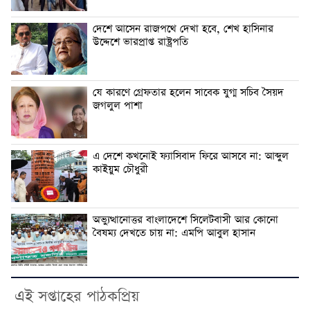
দেশে আসেন রাজপথে দেখা হবে, শেখ হাসিনার
উদ্দেশে ভারপ্রাপ্ত রাষ্ট্রপতি
যে কারণে গ্রেফতার হলেন সাবেক যুগ্ম সচিব সৈয়দ
জগলুল পাশা
এ দেশে কখনোই ফ্যাসিবাদ ফিরে আসবে না: আব্দুল
কাইয়ুম চৌধুরী
অভ্যুত্থানোত্তর বাংলাদেশে সিলেটবাসী আর কোনো
বৈষম্য দেখতে চায় না: এমপি আবুল হাসান
এই সপ্তাহের পাঠকপ্রিয়