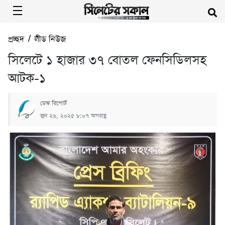
প্রচ্ছদ
/
লীড নিউজ
সিলেটে ১ হাজার ৩৭ বোতল ফেনসিডিলসহ
আটক-১
ডেস্ক রিপোর্ট
জুন ২৬, ২০২৫ ৮:০৭ অপরাহ্ণ