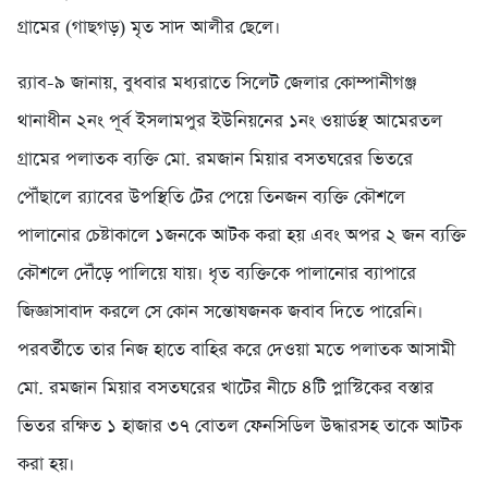
গ্রামের (গাছগড়) মৃত সাদ আলীর ছেলে।
র‌্যাব-৯ জানায়, বুধবার মধ্যরাতে সিলেট জেলার কোম্পানীগঞ্জ
থানাধীন ২নং পূর্ব ইসলামপুর ইউনিয়নের ১নং ওয়ার্ডস্থ আমেরতল
গ্রামের পলাতক ব্যক্তি মো. রমজান মিয়ার বসতঘরের ভিতরে
পৌঁছালে র‌্যাবের উপস্থিতি টের পেয়ে তিনজন ব্যক্তি কৌশলে
পালানোর চেষ্টাকালে ১জনকে আটক করা হয় এবং অপর ২ জন ব্যক্তি
কৌশলে দৌঁড়ে পালিয়ে যায়। ধৃত ব্যক্তিকে পালানোর ব্যাপারে
জিজ্ঞাসাবাদ করলে সে কোন সন্তোষজনক জবাব দিতে পারেনি।
পরবর্তীতে তার নিজ হাতে বাহির করে দেওয়া মতে পলাতক আসামী
মো. রমজান মিয়ার বসতঘরের খাটের নীচে ৪টি প্লাস্টিকের বস্তার
ভিতর রক্ষিত ১ হাজার ৩৭ বোতল ফেনসিডিল উদ্ধারসহ তাকে আটক
করা হয়।