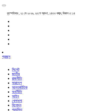
বৃহস্পতিবার , ২১ মে ২০২৬, ২৫শে শ্রাবণ, ১৪৩৩ বঙ্গাব্দ, বিকাল ৫:১৪
প্রচ্ছদ
সিলেট
জাতীয়
রাজনীতি
সারাদেশ
আন্তর্জাতিক
অর্থনীতি
আইন
খেলাধুলা
বিনোদন
প্রযুক্তি