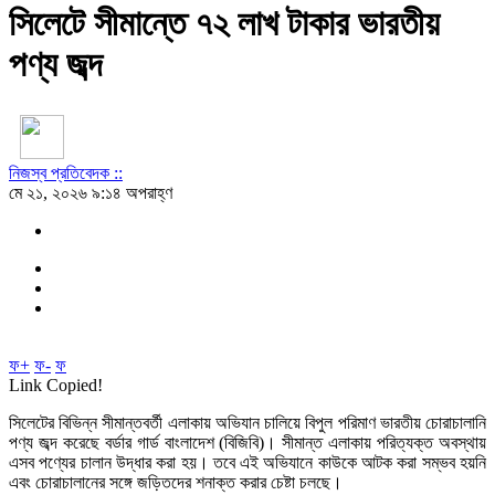
সিলেটে সীমান্তে ৭২ লাখ টাকার ভারতীয়
পণ্য জব্দ
নিজস্ব প্রতিবেদক ::
মে ২১, ২০২৬ ৯:১৪ অপরাহ্ণ
ফ+
ফ-
ফ
Link Copied!
সিলেটের বিভিন্ন সীমান্তবর্তী এলাকায় অভিযান চালিয়ে বিপুল পরিমাণ ভারতীয় চোরাচালানি
পণ্য জব্দ করেছে বর্ডার গার্ড বাংলাদেশ (বিজিবি)। সীমান্ত এলাকায় পরিত্যক্ত অবস্থায়
এসব পণ্যের চালান উদ্ধার করা হয়। তবে এই অভিযানে কাউকে আটক করা সম্ভব হয়নি
এবং চোরাচালানের সঙ্গে জড়িতদের শনাক্ত করার চেষ্টা চলছে।