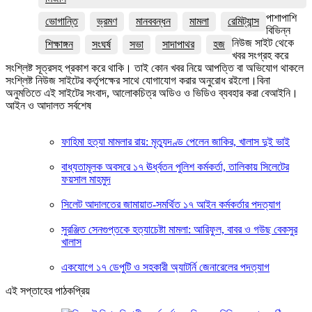
পাশাপাশি
ভোগান্তি
ভ্রমণ
মানববন্ধন
মামলা
রেমিট্যান্স
বিভিন্ন
নিউজ সাইট থেকে
শিক্ষাঙ্গন
সংঘর্ষ
সভা
সাদাপাথর
হজ
খবর সংগ্রহ করে
সংশ্লিষ্ট সূত্রসহ প্রকাশ করে থাকি। তাই কোন খবর নিয়ে আপত্তি বা অভিযোগ থাকলে
সংশ্লিষ্ট নিউজ সাইটের কর্তৃপক্ষের সাথে যোগাযোগ করার অনুরোধ রইলো।বিনা
অনুমতিতে এই সাইটের সংবাদ, আলোকচিত্র অডিও ও ভিডিও ব্যবহার করা বেআইনি।
আইন ও আদালত সর্বশেষ
ফাহিমা হত্যা মামলার রায়: মৃত্যুদণ্ড পেলেন জাকির, খালাস দুই ভাই
বাধ্যতামূলক অবসরে ১৭ ঊর্ধ্বতন পুলিশ কর্মকর্তা, তালিকায় সিলেটের
ফয়সাল মাহমুদ
সিলেট আদালতের জামায়াত-সমর্থিত ১৭ আইন কর্মকর্তার পদত্যাগ
সুরঞ্জিত সেনগুপ্তকে হত্যাচেষ্টা মামলা: আরিফুল, বাবর ও গউছ বেকসুর
খালাস
একযোগে ১৭ ডেপুটি ও সহকারী অ্যাটর্নি জেনারেলের পদত্যাগ
এই সপ্তাহের পাঠকপ্রিয়