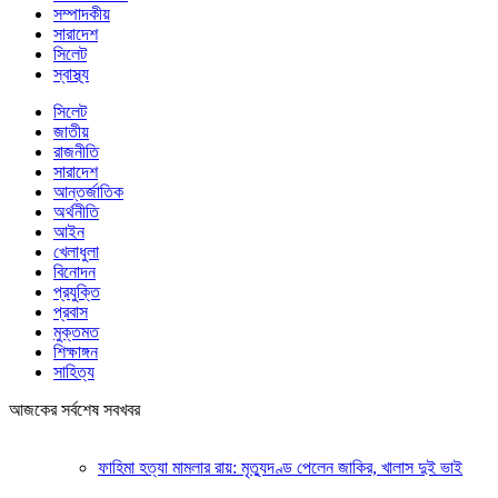
সম্পাদকীয়
সারাদেশ
সিলেট
স্বাস্থ্য
সিলেট
জাতীয়
রাজনীতি
সারাদেশ
আন্তর্জাতিক
অর্থনীতি
আইন
খেলাধুলা
বিনোদন
প্রযুক্তি
প্রবাস
মুক্তমত
শিক্ষাঙ্গন
সাহিত্য
আজকের সর্বশেষ সবখবর
ফাহিমা হত্যা মামলার রায়: মৃত্যুদণ্ড পেলেন জাকির, খালাস দুই ভাই