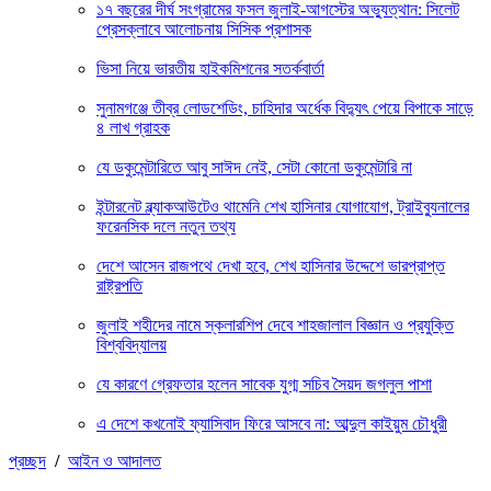
১৭ বছরের দীর্ঘ সংগ্রামের ফসল জুলাই-আগস্টের অভ্যুত্থান: সিলেট
প্রেসক্লাবে আলোচনায় সিসিক প্রশাসক
ভিসা নিয়ে ভারতীয় হাইকমিশনের সতর্কবার্তা
সুনামগঞ্জে তীব্র লোডশেডিং, চাহিদার অর্ধেক বিদ্যুৎ পেয়ে বিপাকে সাড়ে
৪ লাখ গ্রাহক
যে ডকুমেন্টারিতে আবু সাঈদ নেই, সেটা কোনো ডকুমেন্টারি না
ইন্টারনেট ব্ল্যাকআউটেও থামেনি শেখ হাসিনার যোগাযোগ, ট্রাইব্যুনালের
ফরেনসিক দলে নতুন তথ্য
দেশে আসেন রাজপথে দেখা হবে, শেখ হাসিনার উদ্দেশে ভারপ্রাপ্ত
রাষ্ট্রপতি
জুলাই শহীদের নামে স্কলারশিপ দেবে শাহজালাল বিজ্ঞান ও প্রযুক্তি
বিশ্ববিদ্যালয়
যে কারণে গ্রেফতার হলেন সাবেক যুগ্ম সচিব সৈয়দ জগলুল পাশা
এ দেশে কখনোই ফ্যাসিবাদ ফিরে আসবে না: আব্দুল কাইয়ুম চৌধুরী
প্রচ্ছদ
/
আইন ও আদালত