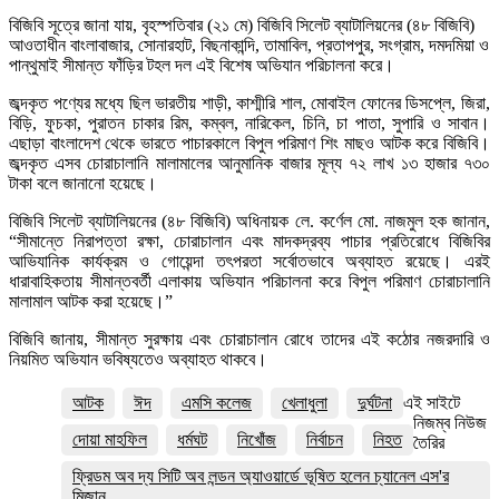
বিজিবি সূত্রে জানা যায়, বৃহস্পতিবার (২১ মে) বিজিবি সিলেট ব্যাটালিয়নের (৪৮ বিজিবি)
আওতাধীন বাংলাবাজার, সোনারহাট, বিছনাকান্দি, তামাবিল, প্রতাপপুর, সংগ্রাম, দমদমিয়া ও
পান্থুমাই সীমান্ত ফাঁড়ির টহল দল এই বিশেষ অভিযান পরিচালনা করে।
জব্দকৃত পণ্যের মধ্যে ছিল ভারতীয় শাড়ী, কাশ্মীরি শাল, মোবাইল ফোনের ডিসপ্লে, জিরা,
বিড়ি, ফুচকা, পুরাতন চাকার রিম, কম্বল, নারিকেল, চিনি, চা পাতা, সুপারি ও সাবান।
এছাড়া বাংলাদেশ থেকে ভারতে পাচারকালে বিপুল পরিমাণ শিং মাছও আটক করে বিজিবি।
জব্দকৃত এসব চোরাচালানি মালামালের আনুমানিক বাজার মূল্য ৭২ লাখ ১৩ হাজার ৭৩০
টাকা বলে জানানো হয়েছে।
বিজিবি সিলেট ব্যাটালিয়নের (৪৮ বিজিবি) অধিনায়ক লে. কর্ণেল মো. নাজমুল হক জানান,
“সীমান্তে নিরাপত্তা রক্ষা, চোরাচালান এবং মাদকদ্রব্য পাচার প্রতিরোধে বিজিবির
আভিযানিক কার্যক্রম ও গোয়েন্দা তৎপরতা সর্বোতভাবে অব্যাহত রয়েছে। এরই
ধারাবাহিকতায় সীমান্তবর্তী এলাকায় অভিযান পরিচালনা করে বিপুল পরিমাণ চোরাচালানি
মালামাল আটক করা হয়েছে।”
বিজিবি জানায়, সীমান্ত সুরক্ষায় এবং চোরাচালান রোধে তাদের এই কঠোর নজরদারি ও
নিয়মিত অভিযান ভবিষ্যতেও অব্যাহত থাকবে।
আটক
ঈদ
এমসি কলেজ
খেলাধুলা
দুর্ঘটনা
এই সাইটে
নিজম্ব নিউজ
দোয়া মাহফিল
ধর্মঘট
নিখোঁজ
নির্বাচন
নিহত
তৈরির
ফ্রিডম অব দ্য সিটি অব লন্ডন অ্যাওয়ার্ডে ভূষিত হলেন চ্যানেল এস'র
মিজান